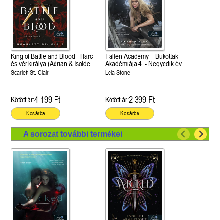
King of Battle and Blood - Harc
Fallen Academy – Bukottak
és vér királya (Adrian & Isolde
Akadémiája 4. - Negyedik év
1.)
Scarlett St. Clair
Leia Stone
4 199 Ft
2 399 Ft
Kötött ár:
Kötött ár:
Kosárba
Kosárba
A sorozat további termékei