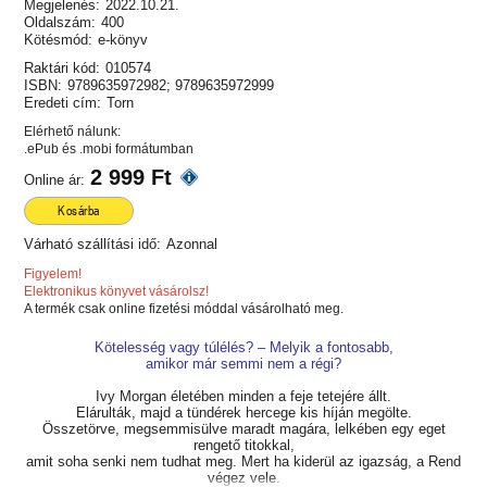
Megjelenés:
2022.10.21.
Oldalszám:
400
Kötésmód:
e-könyv
Raktári kód:
010574
ISBN:
9789635972982; 9789635972999
Eredeti cím:
Torn
Elérhető nálunk:
.ePub és .mobi formátumban
2 999 Ft
Online ár:
Kosárba
Várható szállítási idő:
Azonnal
Figyelem!
Elektronikus könyvet vásárolsz!
A termék csak online fizetési móddal vásárolható meg.
Kötelesség vagy túlélés? – Melyik a fontosabb,
amikor már semmi nem a régi?
Ivy Morgan életében minden a feje tetejére állt.
Elárulták, majd a tündérek hercege kis híján megölte.
Összetörve, megsemmisülve maradt magára, lelkében egy eget
rengető titokkal,
amit soha senki nem tudhat meg. Mert ha kiderül az igazság, a Rend
végez vele.