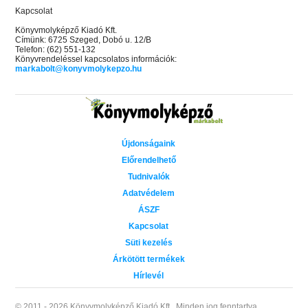
Kapcsolat
Könyvmolyképző Kiadó Kft.
Címünk: 6725 Szeged, Dobó u. 12/B
Telefon: (62) 551-132
Könyvrendeléssel kapcsolatos információk:
markabolt@konyvmolykepzo.hu
Újdonságaink
Előrendelhető
Tudnivalók
Adatvédelem
ÁSZF
Kapcsolat
Süti kezelés
Árkötött termékek
Hírlevél
© 2011 - 2026 Könyvmolyképző Kiadó Kft..
Minden jog fenntartva.