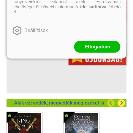
irányelveinkről, valamint azok testreszabási
lehetőségeiről bővebb információ
ide kattintva
érhető
el.
Beállítások
Elfogadom
Akik ezt vették, megvették még ezeket is