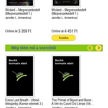
Wicked – Megveszekedett
Wicked – Megveszekedett
(Megveszekedett 1.)
(Megveszekedett 1.)
Jennifer L. Armentrout
Jennifer L. Armentrout
3 359 Ft
4 451 Ft
Online ár:
Online ár:
Kosárba
Még több mű a szerzőtől
Every Last Breath - Utolsó
The Primal of Blood and Bone -
lélegzetig (Komor elemek 3.)
A Vér és Csont Ősi Lénye (Vér
és hamu 6.)
Jennifer L. Armentrout
Jennifer L. Armentrout