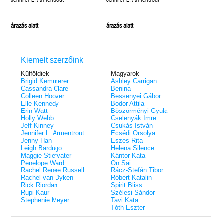
árazás alatt
árazás alatt
Kiemelt szerzőink
Külföldiek
Magyarok
Brigid Kemmerer
Ashley Carrigan
Cassandra Clare
Benina
Colleen Hoover
Bessenyei Gábor
Elle Kennedy
Bodor Attila
Erin Watt
Böszörményi Gyula
Holly Webb
Cselenyák Imre
Jeff Kinney
Csukás István
Jennifer L. Armentrout
Ecsédi Orsolya
Jenny Han
Eszes Rita
Leigh Bardugo
Helena Silence
Maggie Stiefvater
Kántor Kata
Penelope Ward
On Sai
Rachel Renee Russell
Rácz-Stefán Tibor
Rachel van Dyken
Róbert Katalin
Rick Riordan
Spirit Bliss
Rupi Kaur
Szélesi Sándor
Stephenie Meyer
Tavi Kata
Tóth Eszter