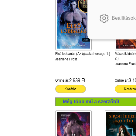
Beállítások
Első lobbanás (Az éjszaka hercege 1.)
Második kísért
2.)
Jeaniene Frost
Jeaniene Fros
2 939 Ft
3 1
Online ár:
Online ár:
Kosárba
Kosárba
Még több mű a szerzőtől