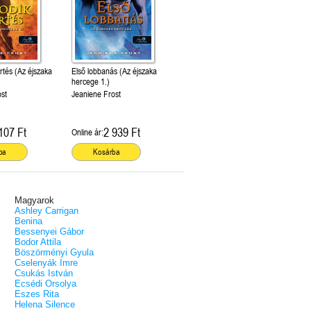
rtés (Az éjszaka
Első lobbanás (Az éjszaka
hercege 1.)
ost
Jeaniene Frost
107 Ft
2 939 Ft
Online ár:
ba
Kosárba
Magyarok
Ashley Carrigan
Benina
Bessenyei Gábor
Bodor Attila
Böszörményi Gyula
Cselenyák Imre
Csukás István
Ecsédi Orsolya
Eszes Rita
Helena Silence