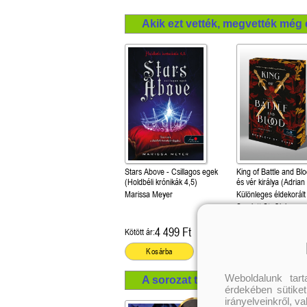
Akik ezt vették, megvették még 
Stars Above - Csillagos egek
King of Battle and Bl
(Holdbéli krónikák 4,5)
és vér királya (Adrian
1.)
Marissa Meyer
Különleges éldekorált
Scarlett St. Clair
4 499 Ft
6 299 Ft
Kötött ár:
Kötött ár:
Kosárba
Kosárba
Weboldalunk tar
A sorozat további termékei
érdekében sütiket
irányelveinkről, v