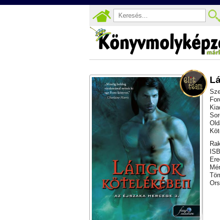
Lá
Sze
For
Kia
Sor
Old
Köt
Rak
ISB
Ere
Mér
Töm
Ors