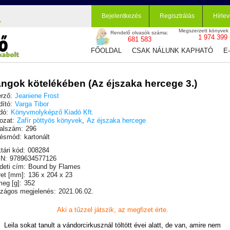
Bejelentkezés
Regisztrálás
Hírlev
Megszerzett könyvek
Rendelő olvasók száma:
1 974 399
681 583
FŐOLDAL
CSAK NÁLUNK KAPHATÓ
E
ngok kötelékében (Az éjszaka hercege 3.)
rző:
Jeaniene Frost
dító:
Varga Tibor
dó:
Könyvmolyképző Kiadó Kft.
ozat:
Zafír pöttyös könyvek
,
Az éjszaka hercege
alszám:
296
ésmód:
kartonált
tári kód:
008284
N:
9789634577126
deti cím:
Bound by Flames
et [mm]:
136 x 204 x 23
eg [g]:
352
zágos megjelenés:
2021.06.02.
Aki a tűzzel játszik, az megfizet érte.
Leila sokat tanult a vándorcirkusznál töltött évei alatt, de van, amire nem