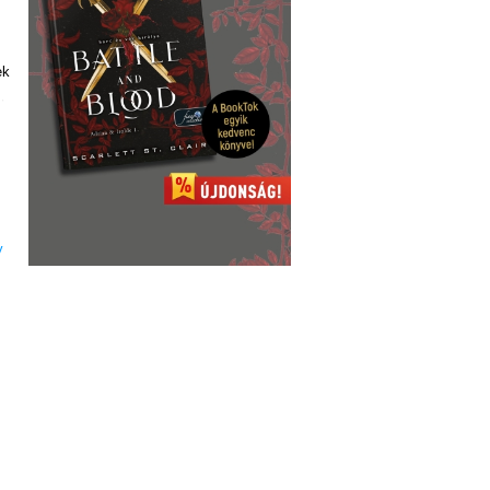
ek
t,
s
n
y