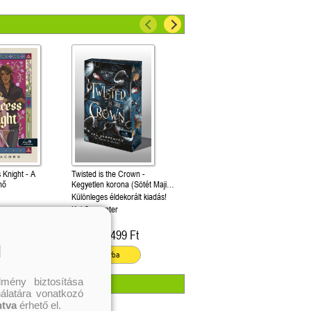
 Knight - A
Twisted is the Crown -
nő
Kegyetlen korona (Sötét Maji
3.)
Különleges éldekorált kiadás!
Kel Carpenter
399 Ft
4 499 Ft
Kötött ár:
l
ba
Kosárba
mény biztosítása
nálatára vonatkozó
ntva
érhető el.