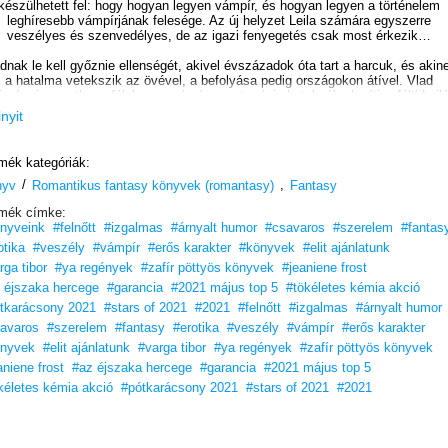
készülhetett fel: hogy hogyan legyen vámpír, és hogyan legyen a történelem
leghíresebb vámpírjának felesége. Az új helyzet Leila számára egyszerre
veszélyes és szenvedélyes, de az igazi fenyegetés csak most érkezik…
dnak le kell győznie ellenségét, akivel évszázadok óta tart a harcuk, és akin
a hatalma vetekszik az övével, a befolyása pedig országokon átível. Vlad
mára ismeretlen a félelem, az érzés most mégis hatalmába keríti… félti Leilá
ert az ellenség pontosan tudja, hogy ő Vlad legnagyobb gyengéje. Barátok é
inyit
llenségek fognak össze ellene, és a túlzott féltésével bajba sodorja Leilát, így
végül az újdonsült felesége iránt érzett szerelem lehet az, ami végleg
megpecsételi mindkettőjük sorsát…
mék kategóriák:
/
,
nyv
 éjszaka hercege
Romantikus fantasy könyvek (romantasy)
-sorozat a tetőpontjához érkezett. Vlad és Leila külön utako
Fantasy
járnak, és ezáltal védtelenné válnak a vámpírral szemben, aki a világon
mék címke:
egyedüliként elég hatalmas ahhoz, hogy bevégezze az éjszaka hercegének
nyveink
#felnőtt
#izgalmas
#árnyalt humor
#csavaros
#szerelem
#fantas
uralkodását…
otika
#veszély
#vámpír
#erős karakter
#könyvek
#elit ajánlatunk
„Készülj fel, hogy ez meredek lesz!”– RT Book Reviews
rga tibor
#ya regények
#zafír pöttyös könyvek
#jeaniene frost
 éjszaka hercege
#garancia
#2021 május top 5
#tökéletes kémia akció
„Annyira imádom, hogy ARRA NINCSENEK SZAVAK.”
– UltraMeital, amazon.com
tkarácsony 2021
#stars of 2021
#2021
#felnőtt
#izgalmas
#árnyalt humor
avaros
#szerelem
#fantasy
#erotika
#veszély
#vámpír
#erős karakter
„Vlad sosem okoz csalódást!”
– Jennifer, goodreads.com
nyvek
#elit ajánlatunk
#varga tibor
#ya regények
#zafír pöttyös könyvek
Szereted a fantáziadús, érzéki, tartalmas könyveket?
aniene frost
#az éjszaka hercege
#garancia
#2021 május top 5
Vidd haza nyugodtan, tetszeni fog!
kéletes kémia akció
#pótkarácsony 2021
#stars of 2021
#2021
18 éves kortól ajánljuk!