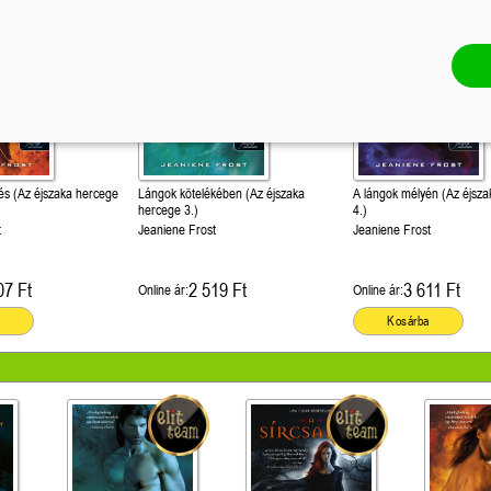
és (Az éjszaka hercege
Lángok kötelékében (Az éjszaka
A lángok mélyén (Az éjsz
hercege 3.)
4.)
t
Jeaniene Frost
Jeaniene Frost
07 Ft
2 519 Ft
3 611 Ft
Online ár:
Online ár:
Kosárba