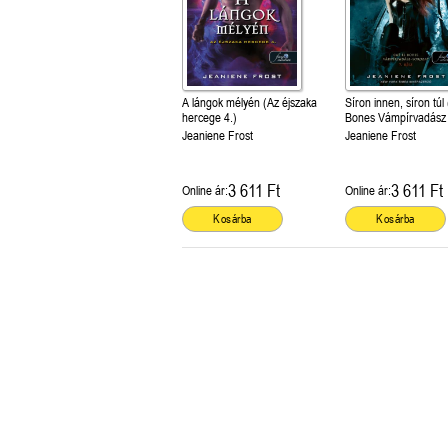
A lángok mélyén (Az éjszaka
Síron innen, síron túl
hercege 4.)
Bones Vámpírvadász 
Jeaniene Frost
Jeaniene Frost
3 611 Ft
3 611 Ft
Online ár:
Online ár:
Kosárba
Kosárba