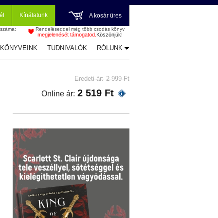
él
Kínálatunk
A kosár üres
 száma:
Rendeléseddel még több csodás könyv
megjelenését támogatod.
Köszönjük!
-KÖNYVEINK
TUDNIVALÓK
RÓLUNK
Eredeti ár:
2 999 Ft
2 519 Ft
Online ár: