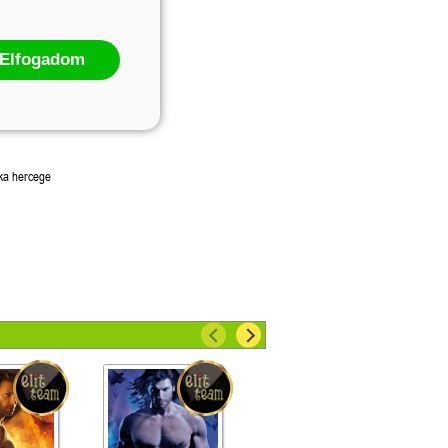
Elfogadom
aka hercege