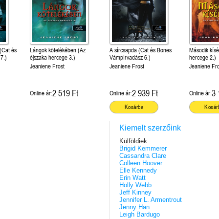
 (Cat és
Lángok kötelékében (Az
A sírcsapda (Cat és Bones
Második kísé
7.)
éjszaka hercege 3.)
Vámpírvadász 6.)
hercege 2.)
Jeaniene Frost
Jeaniene Frost
Jeaniene Fr
2 519 Ft
2 939 Ft
3 
Online ár:
Online ár:
Online ár:
Kosárba
Kosár
Kiemelt szerzőink
Külföldiek
Brigid Kemmerer
Cassandra Clare
Colleen Hoover
Elle Kennedy
Erin Watt
Holly Webb
Jeff Kinney
Jennifer L. Armentrout
Jenny Han
Leigh Bardugo