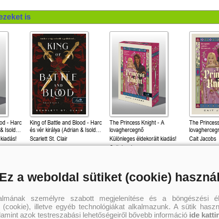
ezeket is
ood - Harc
King of Battle and Blood - Harc
The Princess Knight - A
The Princess
 & Isolde
és vér királya (Adrian & Isolde
lovaghercegnő
lovagherceg
1.)
 kiadás!
Scarlett St. Clair
Különleges éldekorált kiadás!
Cait Jacobs
Cait Jacobs
5 399 Ft
6 299 Ft
5 
Kötött ár:
Kötött ár:
Kötött ár:
Ez a weboldal sütiket (cookie) haszná
Kosárba
Kosárba
Kosár
talmának személyre szabott megjelenítése és a böngészési él
 (cookie), illetve egyéb technológiákat alkalmazunk. A sütik hasz
alamint azok testreszabási lehetőségeiről bővebb információ
ide katti