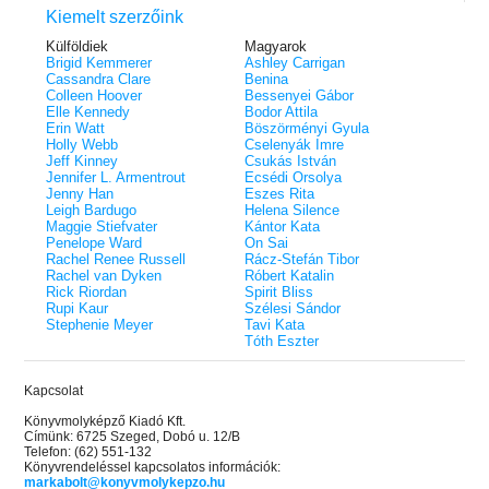
Kiemelt szerzőink
Külföldiek
Magyarok
Brigid Kemmerer
Ashley Carrigan
Cassandra Clare
Benina
Colleen Hoover
Bessenyei Gábor
Elle Kennedy
Bodor Attila
Erin Watt
Böszörményi Gyula
Holly Webb
Cselenyák Imre
Jeff Kinney
Csukás István
Jennifer L. Armentrout
Ecsédi Orsolya
Jenny Han
Eszes Rita
Leigh Bardugo
Helena Silence
Maggie Stiefvater
Kántor Kata
Penelope Ward
On Sai
Rachel Renee Russell
Rácz-Stefán Tibor
Rachel van Dyken
Róbert Katalin
Rick Riordan
Spirit Bliss
Rupi Kaur
Szélesi Sándor
Stephenie Meyer
Tavi Kata
Tóth Eszter
Kapcsolat
Könyvmolyképző Kiadó Kft.
Címünk: 6725 Szeged, Dobó u. 12/B
Telefon: (62) 551-132
Könyvrendeléssel kapcsolatos információk:
markabolt@konyvmolykepzo.hu