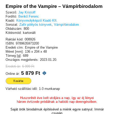
Empire of the Vampire – Vámpírbirodalom
Szerző:
Jay Kristoff
Fordító:
Benkő Ferenc
Kiadó:
Könyvmolyképző Kiadó Kft.
Sorozat:
Zafír pöttyös könyvek
,
Vámpírbirodalom
Oldalszám:
800
Kötésmód:
kartonált
Raktári kód:
008926
ISBN:
9789635973200
Eredeti cím:
Empire of the Vampire
Méret [mm]:
136 x 204 x 48
Tömeg [g]:
689
Országos megjelenés:
2023.01.20.
Eredeti ár:
6 999 Ft
5 879 Ft
Online ár:
Kosárba
Várható szállítási idő:
1-3 munkanap
Huszonhét éve kelt utoljára a nap, így az éj lényei
három évtizede prédálnak a halódó nap derengésében.
Saját örök birodalmuk építésével a miénk egyre satnyul. Immár
csupán