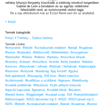
néhány kihunyó fénypetty küszködik a sötétség növekvő tengerében.
Gabriel de León a birodalom és az egyház védelmére
felesküdött rend, az ezüstszentek utolsó tagja.
De a nap eltűnésével már az Ezüst Rend sem bír az áradattal.
Ősellenségei fogságában az utolsó ezüstszent kénytelen elmesélni a
+ kinyit
történetét.
Legendás csaták és tiltott szerelem, elveszett hit és újjáéledő
barátságok,
Termék kategóriák:
a Vérháborúk és az Örök Király történetét,
/
,
Könyv
Fantasy
aminek végcélja az emberiség utolsó reménye:
Epikus fantasy
Termék címke:
A Szent Grál.
#könyveink
#felnőtt
#szórakoztató irodalom
#pergő
#izgalmas
A
Vámpírbirodalom
illusztrált, epikus, dark fantasy;
#humor
#kalandos
#lebilincselő
#letehetetlen
#mozgalmas
az
Interjú a vámpírral
,
Az út
és
A szél neve
törvénytelen gyereke.
#bestseller
#hiteles
#háború
#fantasy
#misztikus lények
Az utóbbi évek legegyedibb vámpírregénye.
#kemény
#vámpír
#misztikus
#zombi
#erős karakter
#ötletes
Fedezd fel a mélységeit!
#uniszex
#lányoknak / nőknek
#fiúknak / férfiaknak
#újdonságok
#humoros
#könyvek
#barátság
#jay kristoff
#gyász
„A Vámpírbirodalom nem az ijedősök könyve. A több mint nyolcszáz
#elit ajánlatunk
#hazugság
#18 éves
#hard selection
oldalas mű
csak úgy dagad a szó szerinti és a képletes sötétségtől.”
#szókimondó
#konfliktus a szülőkkel
#igényes
#felelősség
– Lacy Baugher, Den of Geek
#családi problémák
#titkolózás
#zafír pöttyös könyvek
#apa-fiú kapcsolat
#garancia
#családi titkok
#bizalom
„Komor, véres és ízig-vérig szórakoztató olvasmány. Minden lapozás
velőig ható rettegéssel kísért, hiszen ki tudja, mit hoz a következő
#benkő ferenc
#függőségek
#szabad szájú
#18
#vámpírbirodalom
oldal?”
#átborzongató
#2022 december top 5
#2022
#2023 január top 5
– Gavin Hetherington, goodreads.com
#24%
#felnőtt
#szórakoztató irodalom
#pergő
#izgalmas
#humor