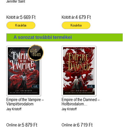
Jennifer Saint
5 669 Ft
4 679 Ft
Kötött ár:
Kötött ár:
Kosárba
Kosárba
A sorozat további termékei
Empire of the Vampire –
Empire of the Damned –
Vámpírbirodalom
Holtbirodalom
(Vámpírbirodalom 2.)
Jay Kristoff
Jay Kristoff
5 879 Ft
6 719 Ft
Online ár:
Online ár: