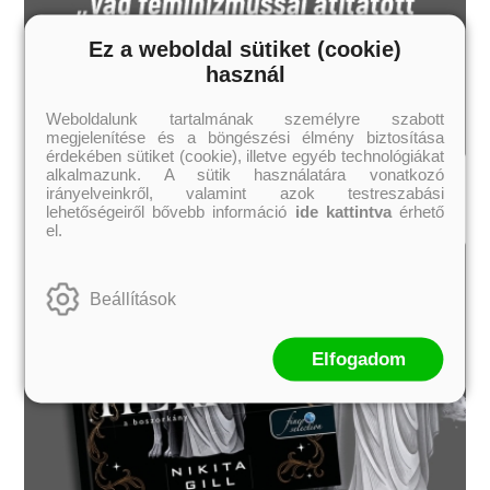
Ez a weboldal sütiket (cookie)
használ
Weboldalunk tartalmának személyre szabott
megjelenítése és a böngészési élmény biztosítása
érdekében sütiket (cookie), illetve egyéb technológiákat
alkalmazunk. A sütik használatára vonatkozó
irányelveinkről, valamint azok testreszabási
lehetőségeiről bővebb információ
ide kattintva
érhető
el.
Beállítások
Elfogadom