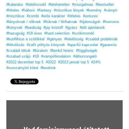
Szereted a fantáziadús, érzéki, tartalmas könyveket?
#kalandos
#lebilincselő
#letehetetlen
#mozgalmas
#bestseller
Vidd haza nyugodtan, tetszeni fog!
#hiteles
#háború
#fantasy
#misztikus lények
#kemény
#vámpír
#misztikus
#zombi
#erős karakter
#ötletes
#uniszex
18 éves kortól ajánljuk!
#lányoknak / nőknek
#fiúknak / férfiaknak
#újdonságok
#humoros
#könyvek
#barátság
#jay kristoff
#gyász
#elit ajánlatunk
#hazugság
#18 éves
#hard selection
#szókimondó
#konfliktus a szülőkkel
#igényes
#felelősség
#családi problémák
#titkolózás
#zafír pöttyös könyvek
#apa-fiú kapcsolat
#garancia
#családi titkok
#bizalom
#benkő ferenc
#függőségek
#szabad szájú
#18
#vámpírbirodalom
#átborzongató
#2022 december top 5
#2022
#2023 január top 5
#24%
#sorozatnyitó kötet
#booktok