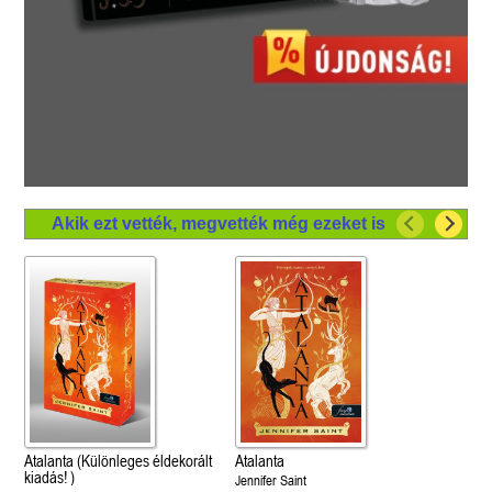
Akik ezt vették, megvették még ezeket is
Atalanta (Különleges éldekorált
Atalanta
kiadás! )
Jennifer Saint