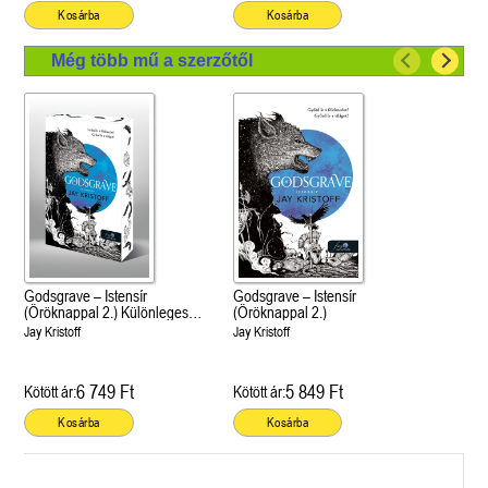
Kosárba
Kosárba
Még több mű a szerzőtől
Godsgrave – Istensír
Godsgrave – Istensír
(Öröknappal 2.) Különleges
(Öröknappal 2.)
éldekorált kiadás!
Jay Kristoff
Jay Kristoff
6 749 Ft
5 849 Ft
Kötött ár:
Kötött ár:
Kosárba
Kosárba