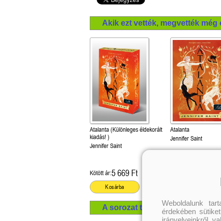
Akik ezt vették, megvették még 
Atalanta (Különleges éldekorált
Atalanta
kiadás! )
Jennifer Saint
Jennifer Saint
5 669 Ft
4 679 Ft
Kötött ár:
Kötött ár:
Kosárba
Kosárba
Weboldalunk tar
A sorozat további termékei
érdekében sütiket
irányelveinkről, v