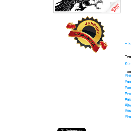
+ k
Ter
Kö
Ter
#kö
#m
#er
#ve
#m
#jay
#ör
#lm