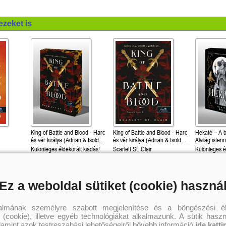
ezeket is
King of Battle and Blood - Harc
King of Battle and Blood - Harc
Hekaté – A 
és vér királya (Adrian & Isolde
és vér királya (Adrian & Isolde
Alvilág istenn
1.)
1.)
Különleges éldekorált kiadás!
Scarlett St. Clair
Különleges é
Scarlett St. Clair
Nikita Gill
6 299 Ft
5 399 Ft
5 
Kötött ár:
Kötött ár:
Kötött ár:
Ez a weboldal sütiket (cookie) haszná
Kosárba
Kosárba
Kosár
talmának személyre szabott megjelenítése és a böngészési él
 (cookie), illetve egyéb technológiákat alkalmazunk. A sütik hasz
alamint azok testreszabási lehetőségeiről bővebb információ
ide katti