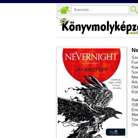
Ne
Sze
For
Kia
Sor
Meg
Árk
Old
Köt
Rak
ISB
Ere
Mér
Töm
Ors