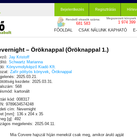
Bejelentkezés
Regisztrálás
Hírlev
Megszerzett könyvek
Rendelő olvasók száma:
1 974 399
681 583
FŐOLDAL
CSAK NÁLUNK KAPHATÓ
E
vernight – Öröknappal (Öröknappal 1.)
rző:
Jay Kristoff
dító:
Schwartz Marianna
dó:
Könyvmolyképző Kiadó Kft.
ozat:
Zafír pöttyös könyvek
,
Öröknappal
jelenés:
2025.03.21.
ötöttség kezdete:
2025.03.31.
alszám:
568
ésmód:
kartonált
tári kód:
008317
N:
9789634574248
deti cím:
Nevernight
et [mm]:
136 x 204 x 35
eg [g]:
492
zágos megjelenés:
2025.04.11.
Mia Corvere hajszál híján menekül csak meg, amikor áruló apját