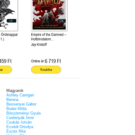
– Öröknappal
Empire of the Damned –
1.)
Holtbirodalom
(Vámpírbirodalom 2.)
Jay Kristoff
459 Ft
6 719 Ft
Online ár:
ba
Kosárba
Magyarok
Ashley Carrigan
Benina
Bessenyei Gábor
Bodor Attila
Böszörményi Gyula
Cselenyák Imre
Csukás István
Ecsédi Orsolya
Eszes Rita