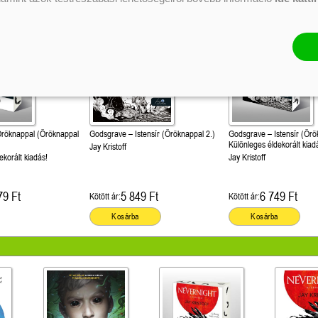
Öröknappal (Öröknappal
Godsgrave – Istensír (Öröknappal 2.)
Godsgrave – Istensír (Örö
Különleges éldekorált kiad
Jay Kristoff
ekorált kiadás!
Jay Kristoff
79 Ft
5 849 Ft
6 749 Ft
Kötött ár:
Kötött ár:
Kosárba
Kosárba