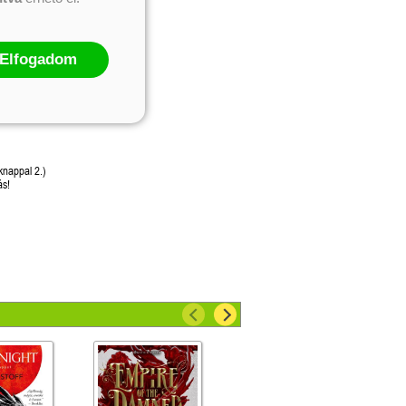
Elfogadom
knappal 2.)
ás!