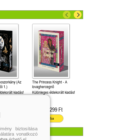
boszorkány (Az
The Princess Knight - A
ői 1.)
lovaghercegnő
ldekorált kiadás!
Különleges éldekorált kiadás!
Cait Jacobs
849 Ft
6 299 Ft
Kötött ár:
l
ba
Kosárba
mény biztosítása
nálatára vonatkozó
ntva
érhető el.