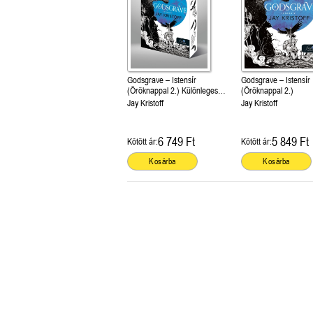
Godsgrave – Istensír
Godsgrave – Istensír
(Öröknappal 2.) Különleges
(Öröknappal 2.)
éldekorált kiadás!
Jay Kristoff
Jay Kristoff
6 749 Ft
5 849 Ft
Kötött ár:
Kötött ár:
Kosárba
Kosárba