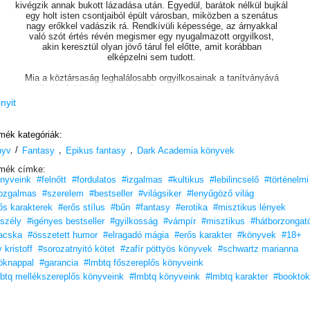
kivégzik annak bukott lázadása után. Egyedül, barátok nélkül bujkál
egy holt isten csontjaiból épült városban, miközben a szenátus
nagy erőkkel vadászik rá. Rendkívüli képessége, az árnyakkal
való szót értés révén megismer egy nyugalmazott orgyilkost,
akin keresztül olyan jövő tárul fel előtte, amit korábban
elképzelni sem tudott.
Mia a köztársaság leghalálosabb orgyilkosainak a tanítványává
válik. Ha felülmúlja társait kardforgatásban, méregkeverésben
és a finom művészetekben, a Szent Vérontás Asszonyának
inyit
a pengéjévé avatják, amivel egy lépéssel közelebb kerül végső céljához.
A bosszúhoz.
mék kategóriák:
„Magával ragadó, vérbő és merész
.
Az
Öröknappal
/
,
,
nyv
Fantasy
az ármány és az erőszak pompás világát teremti meg.”
Epikus fantasy
Dark Academia könyvek
– Publishers Weekly
mék címke:
nyveink
#felnőtt
#fordulatos
#izgalmas
#kultikus
#lebilincselő
#történelmi
Add át magad varázslatos izgalmának!
ozgalmas
#szerelem
#bestseller
#világsiker
#lenyűgöző világ
Szereted a fantáziadús, érzéki, tartalmas könyveket?
ős karakterek
#erős stílus
#bűn
#fantasy
#erotika
#misztikus lények
Vidd haza nyugodtan, tetszeni fog!
szély
#igényes bestseller
#gyilkosság
#vámpír
#misztikus
#hátborzongat
Fiatal nőknek,
acska
#összetett humor
#elragadó mágia
#erős karakter
#könyvek
#18+
felső korhatár nélkül!
 kristoff
#sorozatnyitó kötet
#zafír pöttyös könyvek
#schwartz marianna
öknappal
#garancia
#lmbtq főszereplős könyveink
btq mellékszereplős könyveink
#lmbtq könyveink
#lmbtq karakter
#booktok