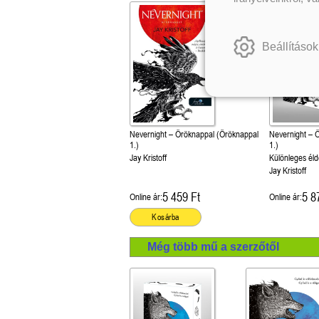
Beállítások
Nevernight – Öröknappal (Öröknappal
Nevernight – 
1.)
1.)
Jay Kristoff
Különleges éld
Jay Kristoff
5 459 Ft
5 8
Online ár:
Online ár:
Kosárba
Még több mű a szerzőtől