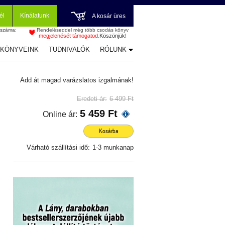
él
Kínálatunk
A kosár üres
 száma:
Rendeléseddel még több csodás könyv
megjelenését támogatod.
Köszönjük!
-KÖNYVEINK
TUDNIVALÓK
RÓLUNK
Add át magad varázslatos izgalmának!
Eredeti ár:
6 499 Ft
5 459 Ft
Online ár:
Kosárba
Várható szállítási idő:
1-3 munkanap