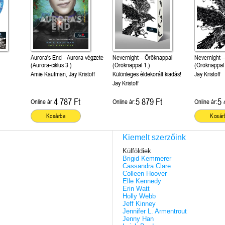
Aurora's End - Aurora végzete
Nevernight – Öröknappal
Nevernight 
(Aurora-ciklus 3.)
(Öröknappal 1.)
(Öröknappal 
Amie Kaufman, Jay Kristoff
Különleges éldekorált kiadás!
Jay Kristoff
Jay Kristoff
4 787 Ft
5 879 Ft
5 
Online ár:
Online ár:
Online ár:
Kosárba
Kosár
Kiemelt szerzőink
Külföldiek
Brigid Kemmerer
Cassandra Clare
Colleen Hoover
Elle Kennedy
Erin Watt
Holly Webb
Jeff Kinney
Jennifer L. Armentrout
Jenny Han