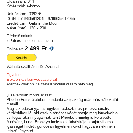
Oldalszám:
344
Kötésmód:
e-könyv
Raktári kód:
009276
ISBN:
9789635612048; 9789635612055
Eredeti cím:
Girls in the Moon
Méret [mm]:
130 x 200
Elérhető nálunk:
.ePub és .mobi formátumban
2 499 Ft
Online ár:
Kosárba
Várható szállítási idő:
Azonnal
Figyelem!
Elektronikus könyvet vásárolsz!
A termék csak online fizetési móddal vásárolható meg.
„Csavarosan mondj Igazat…”
Phoebe Ferris életében mindenki az igazság más-más változatát
meséli.
Meg, az édesanyja, az egykori rocksztár és professzionális
kérdéskikerülő, aki csak a történet végét osztja meg lányaival: a
csillogás utáni nyugalmat, amit Phoebe-t mindig is körülvette.
A nővére, Luna, Brooklyn indie-rock üdvöskéje a saját viharos
igazságát hirdeti, gondosan figyelmen kívül hagyva a neki nem
tetsző tényeket.