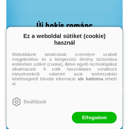
Ez a weboldal sütiket (cookie)
használ
Weboldalunk tartalmának személyre szabott
megjelenítése és a böngészési élmény biztosítása
érdekében sütiket (cookie), illetve egyéb technológiákat
alkalmazunk. A sütik használatára vonatkozó
irányelveinkről, valamint azok testreszabási
lehetőségeiről bővebb információ
ide kattintva
érhető
el.
Beállítások
Elfogadom