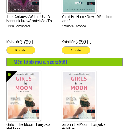
The Darkness Within Us - A
You'd Be Home Now - Már itthon
bennünk lakozó sötétség (The
lennél
Shadows Between Us 2.)
Tricia Levenseller
Kathleen Glasgow
3 799 Ft
3 999 Ft
Kötött ár:
Kötött ár:
Kosárba
Kosárba
Még több mű a szerzőtől
Girls in the Moon - Lányok a
Girls in the Moon - Lányok a
Holdban
Holdban