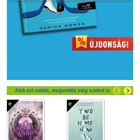
Akik ezt vették, megvették még ezeket is