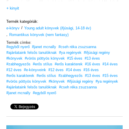
És az apja, Kieran, Meg imádott bandájának alapító tagja! Na hát ő
semmit se mond, mivel három éve elmaradtak a telefonhívásai is.
+ kinyit
Phoebe – az önmagát kereső, szárnypróbálgató költő – azonban
belefáradt a féligazságokba és a ködös magyarázatokba. Amikor
meglátogatja Lunát New Yorkban, elhatározza, kideríti, hogyan is
Termék kategóriák:
illeszkedik ő ebbe a mesemondókból álló családba, és talán a saját
/
történetét is továbbszövi – a zenészfiúval, akivel hónapok óta
e-könyv
Young adult könyvek (ifjúsági, 14-18 év)
titokban írogatnak egymásnak.
,
Romantikus könyvek (nem fantasy)
Ahogy az árapály a parthoz vonzza a víztömeget, Phoebe is ide-oda
sodródik delejes családtagjai és saját, új élete között. Phoebe első
Termék címke:
kalandja előrefelé tapogatózik, míg Meg szerelmi története visszafelé
#egyből nyerő
#janet mcnally
#cseh réka zsuzsanna
gombolyodik le. Hatására Phoebe fejest ugrik a saját jövőjébe.
#ajánlataink felsős tanulóknak
#ya regények
#ifjúsági regény
#könyvek
#vörös pöttyös könyvek
#15 éves
#13 éves
#zabhegyezős
#erős stílus
#erős karakterek
#16 éves
#14 éves
#12 éves
#e-könyveink
#12 éves
#14 éves
#16 éves
#erős karakterek
#erős stílus
#zabhegyezős
#13 éves
#15 éves
#vörös pöttyös könyvek
#könyvek
#ifjúsági regény
#ya regények
#ajánlataink felsős tanulóknak
#cseh réka zsuzsanna
#janet mcnally
#egyből nyerő