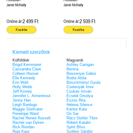
Janet McNally
Janet McNally
2 499 Ft
2 939 Ft
Online ár:
Online ár:
Kosárba
Kosárba
Kiemelt szerzőink
Külföldiek
Magyarok
Brigid Kemmerer
Ashley Carrigan
Cassandra Clare
Benina
Colleen Hoover
Bessenyei Gábor
Elle Kennedy
Bodor Attila
Erin Watt
Böszörményi Gyula
Holly Webb
Cselenyák Imre
Jeff Kinney
Csukás István
Jennifer L. Armentrout
Ecsédi Orsolya
Jenny Han
Eszes Rita
Leigh Bardugo
Helena Silence
Maggie Stiefvater
Kántor Kata
Penelope Ward
On Sai
Rachel Renee Russell
Rácz-Stefán Tibor
Rachel van Dyken
Róbert Katalin
Rick Riordan
Spirit Bliss
Rupi Kaur
Szélesi Sándor