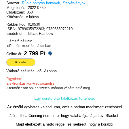
Sorozat:
Rubin pöttyös könyvek
,
Szivárványok
Megjelenés:
2022.07.08.
Oldalszám:
360
Kötésmód:
e-könyv
Raktári kód:
010530
ISBN:
9789635972203; 9789635972210
Eredeti cím:
Black Rainbow
Elérhető nálunk:
.ePub és .mobi formátumban
2 799 Ft
Online ár:
Kosárba
Várható szállítási idő:
Azonnal
Figyelem!
Elektronikus könyvet vásárolsz!
A termék csak online fizetési móddal vásárolható meg.
Egy sorsfordító találkozás története.
Az érzéki egyhetes kaland után, amit a bárban megismert zenésszel
átélt, Thea Cunning nem hitte, hogy valaha újra látja Levi Blacket.
Majd elérkezett a hétfő reggel, és ráébredt, hogy a korábbi