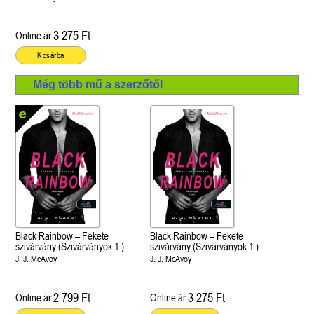
3 275 Ft
Online ár:
Kosárba
Még több mű a szerzőtől
Black Rainbow – Fekete
Black Rainbow – Fekete
szivárvány (Szivárványok 1.)
szivárvány (Szivárványok 1.)
Önállóan is olvasható!
Önállóan is olvasható!
J. J. McAvoy
J. J. McAvoy
2 799 Ft
3 275 Ft
Online ár:
Online ár: