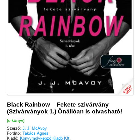
Black Rainbow – Fekete szivárvány
(Szivárványok 1.) Önállóan is olvasható!
(e-könyv)
Szerző:
J. J. McAvoy
Fordító:
Takács Ágnes
Kiadó:
Könyvmolyképző Kiadó Kft.