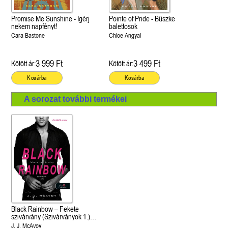
Promise Me Sunshine - Ígérj
Pointe of Pride - Büszke
nekem napfényt!
balettosok
Cara Bastone
Chloe Angyal
3 999 Ft
3 499 Ft
Kötött ár:
Kötött ár:
Kosárba
Kosárba
A sorozat további termékei
Black Rainbow – Fekete
szivárvány (Szivárványok 1.)
Önállóan is olvasható!
J. J. McAvoy