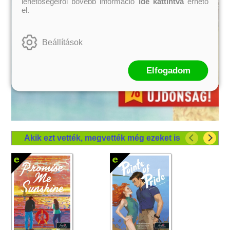
lehetőségeiről bővebb információ
ide kattintva
érhető
el.
Beállítások
Elfogadom
Akik ezt vették, megvették még ezeket is