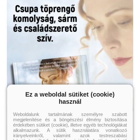
elvárásaim. Egy barátom ajánlására kezdtem bele, és kellemes
meglepetésként ért, hogy mennyire élvezem.
A Black Rainbow
igazán szórakoztató. Egy történet tiltott szerelemről és az
áldozatokról,
amelyeket a szeretteinkért hozunk.”
– Christy, goodreads.com –
Szereted az érzéki, de tartalmas könyveket?
Vidd haza nyugodtan, tetszeni fog!
Felnőtt olvasóinknak ajánljuk!
Ez a weboldal sütiket (cookie)
használ
Weboldalunk tartalmának személyre szabott
megjelenítése és a böngészési élmény biztosítása
érdekében sütiket (cookie), illetve egyéb technológiákat
alkalmazunk. A sütik használatára vonatkozó
irányelveinkről, valamint azok testreszabási