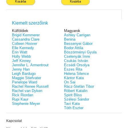
Kosárba
Kosárba
Kiemelt szerzőink
Külföldiek
Magyarok
Brigid Kemmerer
Ashley Carrigan
Cassandra Clare
Benina
Colleen Hoover
Bessenyei Gábor
Elle Kennedy
Bodor Attila
Erin Watt
Böszörményi Gyula
Holly Webb
Cselenyák Imre
Jeff Kinney
Csukás István
Jennifer L. Armentrout
Ecsédi Orsolya
Jenny Han
Eszes Rita
Leigh Bardugo
Helena Silence
Maggie Stiefvater
Kántor Kata
Penelope Ward
On Sai
Rachel Renee Russell
Rácz-Stefán Tibor
Rachel van Dyken
Róbert Katalin
Rick Riordan
Spirit Bliss
Rupi Kaur
Szélesi Sándor
Stephenie Meyer
Tavi Kata
Tóth Eszter
Kapcsolat