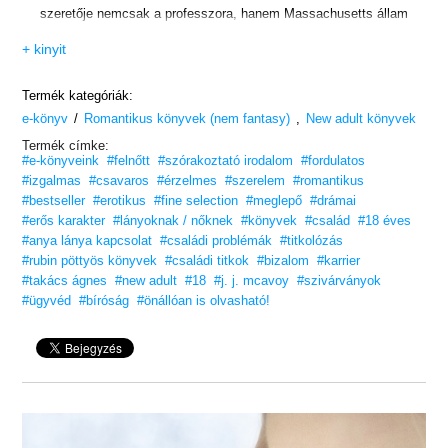
szeretője nemcsak a professzora, hanem Massachusetts állam
egyik legmenőbb büntetőügyvédje is.
+ kinyit
Mivel a kurzuson mindenki abba a tizenkét diákból álló
Termék kategóriák:
csoportba akar bekerülni, akiket Black professzor
/
,
e-könyv
Romantikus könyvek (nem fantasy)
New adult könyvek
a szárnyai alá vesz, a feszültség egyre csak fokozódik. Thea
Termék címke:
#e-könyveink
#felnőtt
#szórakoztató irodalom
#fordulatos
az óra leadását fontolgatja, tekintettel az együtt töltött
#izgalmas
#csavaros
#érzelmes
#szerelem
#romantikus
szenvedélyes hétre és a tagadhatatlan vonzalmukra.
#bestseller
#erotikus
#fine selection
#meglepő
#drámai
#erős karakter
#lányoknak / nőknek
#könyvek
#család
#18 éves
Végül is vannak más (kevésbé dühítően szexi)
#anya lánya kapcsolat
#családi problémák
#titkolózás
jogászprofesszorok is az egyetemen.
#rubin pöttyös könyvek
#családi titkok
#bizalom
#karrier
#takács ágnes
#new adult
#18
#j. j. mcavoy
#szivárványok
Ám hogy elérje célját és kiszabadítsa az apját a börtönből,
#ügyvéd
#bíróság
#önállóan is olvasható!
Thea tudja, hogy a legjobbtól kell tanulnia
– és az nem más, mint Levi Black.
De lehetséges a legjobbtól tanulni anélkül,
hogy a legjobb ágyában kötnénk ki?
A Black Rainbow
az első J. J. McAvoy-könyvem, így nem voltak