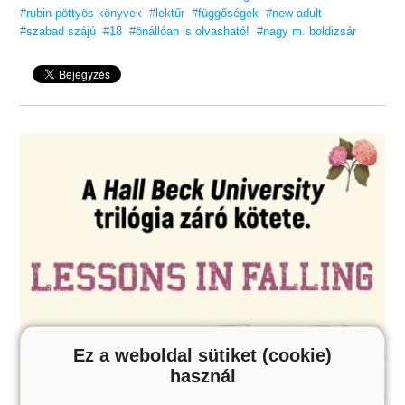
18 éves kortól ajánljuk!
#rubin pöttyös könyvek
#lektűr
#függőségek
#new adult
#szabad szájú
#18
#önállóan is olvasható!
#nagy m. boldizsár
Ez a weboldal sütiket (cookie)
használ