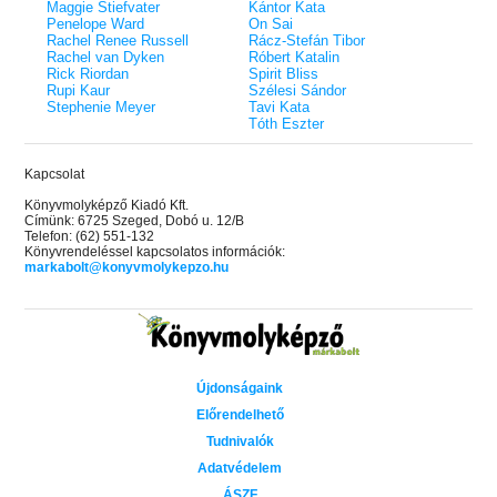
Maggie Stiefvater
Kántor Kata
Penelope Ward
On Sai
Rachel Renee Russell
Rácz-Stefán Tibor
Rachel van Dyken
Róbert Katalin
Rick Riordan
Spirit Bliss
Rupi Kaur
Szélesi Sándor
Stephenie Meyer
Tavi Kata
Tóth Eszter
Kapcsolat
Könyvmolyképző Kiadó Kft.
Címünk: 6725 Szeged, Dobó u. 12/B
Telefon: (62) 551-132
Könyvrendeléssel kapcsolatos információk:
markabolt@konyvmolykepzo.hu
Újdonságaink
Előrendelhető
Tudnivalók
Adatvédelem
ÁSZF