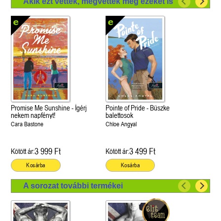
Akik ezt vették, megvették még ezeket is
Promise Me Sunshine - Ígérj
Pointe of Pride - Büszke
nekem napfényt!
balettosok
Cara Bastone
Chloe Angyal
3 999 Ft
3 499 Ft
Kötött ár:
Kötött ár:
Kosárba
Kosárba
A sorozat további termékei