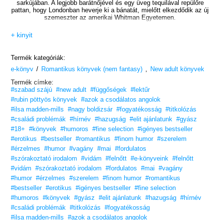
sarkújában. A legjobb barátnőjével és egy üveg tequilával repülőre
pattan, hogy Londonban heverje ki a bánatát, mielőtt elkezdődik az új
szemeszter az amerikai Whitman Egyetemen.
Nem tervezte, hogy egy álarcos buliban köt ki. Azt pedig pláne nem
+ kinyit
tervezte, hogy egy brit rosszfiú mellett ébred majd, aki három évvel
korábban összetörte a szívét – a pusztítóan jóképű és meztelen Dax
Blay mellett. Ráadásul fogalma sincs, hogyan jutottak odáig, hogy
Termék kategóriák:
egymáshoz passzoló tetoválásokat csináltattak.
/
,
e-könyv
Romantikus könyvek (nem fantasy)
New adult könyvek
Miután visszatértek a Whitmanre, úgy tesznek,
Termék címke:
mintha a féktelen londoni éjszaka meg sem történt volna.
#szabad szájú
#new adult
#függőségek
#lektűr
De ez rohadt nehéz, ha ugyanabban a házban laktok…
#rubin pöttyös könyvek
#azok a csodálatos angolok
#ilsa madden-mills
#nagy boldizsár
#fogyatékosság
#titkolózás
Egy modern szerelmi történet, amit a Rómeó és Júlia inspirált.
#családi problémák
#hírnév
#hazugság
#elit ajánlatunk
#gyász
A regény írása közben senki nem halt meg.
#18+
#könyvek
#humoros
#fine selection
#igényes bestseller
A
Wall Street Journal
bestsellerszerző, Ilsa Madden-Mills
#erotikus
#bestseller
#romantikus
#finom humor
#szerelem
új, önállóan is olvasható regénye dögös brit alfákról.
#érzelmes
#humor
#vagány
#mai
#fordulatos
„Ilsa Madden-Mills fog két karaktert, és alkot egy mesterművet.
#szórakoztató irodalom
#vidám
#felnőtt
#e-könyveink
#felnőtt
Nem tudtam betelni ezzel a szexi, szívfacsaró, szenvedélyes
#vidám
#szórakoztató irodalom
#fordulatos
#mai
#vagány
regénnyel.
#humor
#érzelmes
#szerelem
#finom humor
#romantikus
Mindenkinek el kell olvasnia!”
– Brittainy C. Cherry, a
Lebegés
szerzője
#bestseller
#erotikus
#igényes bestseller
#fine selection
#humoros
#könyvek
#gyász
#elit ajánlatunk
#hazugság
#hírnév
Szereted az érzéki, de tartalmas könyveket?
#családi problémák
#titkolózás
#fogyatékosság
Vidd haza nyugodtan, tetszeni fog!
#ilsa madden-mills
#azok a csodálatos angolok