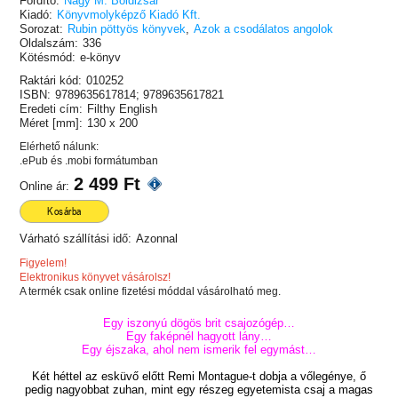
Fordító:
Nagy M. Boldizsár
Kiadó:
Könyvmolyképző Kiadó Kft.
Sorozat:
Rubin pöttyös könyvek
,
Azok a csodálatos angolok
Oldalszám:
336
Kötésmód:
e-könyv
Raktári kód:
010252
ISBN:
9789635617814; 9789635617821
Eredeti cím:
Filthy English
Méret [mm]:
130 x 200
Elérhető nálunk:
.ePub és .mobi formátumban
2 499 Ft
Online ár:
Kosárba
Várható szállítási idő:
Azonnal
Figyelem!
Elektronikus könyvet vásárolsz!
A termék csak online fizetési móddal vásárolható meg.
Egy iszonyú dögös brit csajozógép…
Egy faképnél hagyott lány…
Egy éjszaka, ahol nem ismerik fel egymást…
Két héttel az esküvő előtt Remi Montague-t dobja a vőlegénye, ő
pedig nagyobbat zuhan, mint egy részeg egyetemista csaj a magas