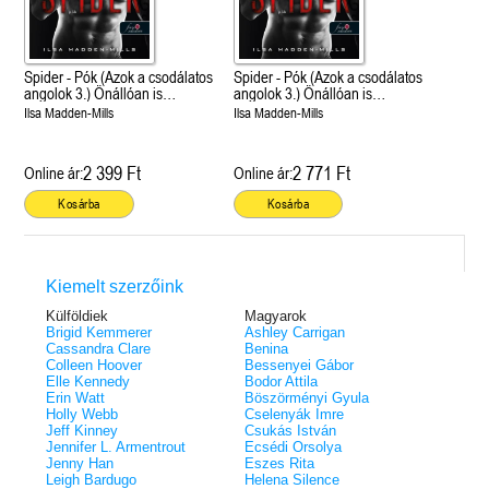
Spider - Pók (Azok a csodálatos
Spider - Pók (Azok a csodálatos
angolok 3.) Önállóan is
angolok 3.) Önállóan is
olvasható!
olvasható!
Ilsa Madden-Mills
Ilsa Madden-Mills
2 399 Ft
2 771 Ft
Online ár:
Online ár:
Kosárba
Kosárba
Kiemelt szerzőink
Külföldiek
Magyarok
Brigid Kemmerer
Ashley Carrigan
Cassandra Clare
Benina
Colleen Hoover
Bessenyei Gábor
Elle Kennedy
Bodor Attila
Erin Watt
Böszörményi Gyula
Holly Webb
Cselenyák Imre
Jeff Kinney
Csukás István
Jennifer L. Armentrout
Ecsédi Orsolya
Jenny Han
Eszes Rita
Leigh Bardugo
Helena Silence