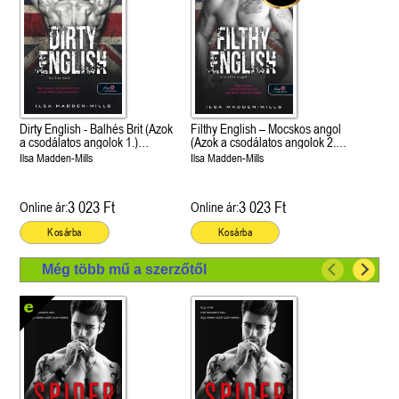
Dirty English - Balhés Brit (Azok
Filthy English – Mocskos angol
a csodálatos angolok 1.)
(Azok a csodálatos angolok 2.)
Önállóan is olvasható!
Önállóan is olvasható!
Ilsa Madden-Mills
Ilsa Madden-Mills
3 023 Ft
3 023 Ft
Online ár:
Online ár:
Kosárba
Kosárba
Még több mű a szerzőtől