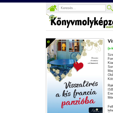
Vi
(e-
Sze
For
Kia
Sor
Meg
Old
Köt
Rak
ISB
Ere
Mér
Fel
leh