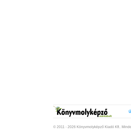
Ú
© 2011 - 2026 Könyvmolyképző Kiadó Kft..
Minde