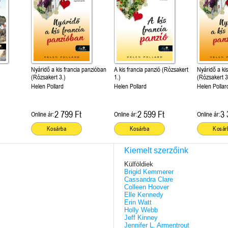
Nyáridő a kis francia panzióban
A kis francia panzió (Rózsakert
Nyáridő a ki
(Rózsakert 3.)
1.)
(Rózsakert 3
Helen Pollard
Helen Pollard
Helen Pollar
2 799 Ft
2 599 Ft
3 
Online ár:
Online ár:
Online ár:
Kosárba
Kosárba
Kosár
Kiemelt szerzőink
Külföldiek
Brigid Kemmerer
Cassandra Clare
Colleen Hoover
Elle Kennedy
Erin Watt
Holly Webb
Jeff Kinney
Jennifer L. Armentrout