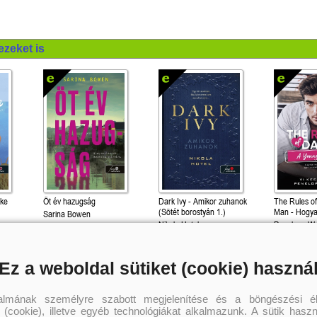
ezeket is
zke
Öt év hazugság
Dark Ivy - Amikor zuhanok
The Rules o
(Sötét borostyán 1.)
Man - Hogya
Sarina Bowen
fiatalabb pa
Nikola Hotel
Penelope Wa
randizzunk? 
4 199 Ft
3 799 Ft
3 
Ez a weboldal sütiket (cookie) haszná
Kötött ár:
Kötött ár:
Kötött ár:
Kosárba
Kosárba
Kosár
talmának személyre szabott megjelenítése és a böngészési él
 (cookie), illetve egyéb technológiákat alkalmazunk. A sütik hasz