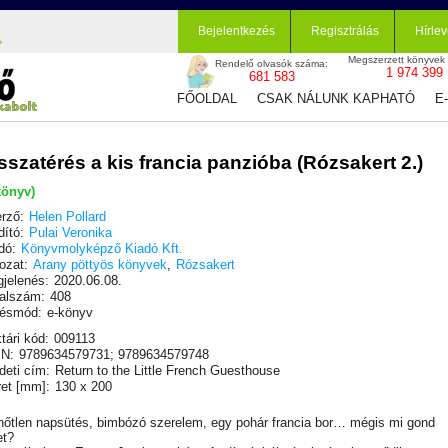
Bejelentkezés
Regisztrálás
Hírlev
Megszerzett könyvek
Rendelő olvasók száma:
1 974 399
681 583
FŐOLDAL
CSAK NÁLUNK KAPHATÓ
E
sszatérés a kis francia panzióba (Rózsakert 2.)
könyv)
rző:
Helen Pollard
dító:
Pulai Veronika
dó:
Könyvmolyképző Kiadó Kft.
ozat:
Arany pöttyös könyvek
,
Rózsakert
jelenés:
2020.06.08.
alszám:
408
ésmód:
e-könyv
tári kód:
009113
N:
9789634579731; 9789634579748
deti cím:
Return to the Little French Guesthouse
et [mm]:
130 x 200
hőtlen napsütés, bimbózó szerelem, egy pohár francia bor… mégis mi gond
et?