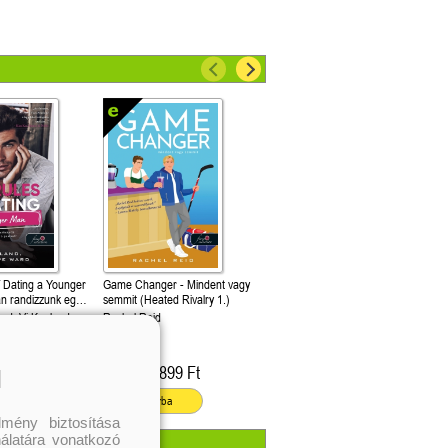
f Dating a Younger
Game Changer - Mindent vagy
n randizzunk egy
semmit (Heated Rivalry 1.)
sival? (Hogyan
rd, Vi Keeland
Rachel Reid
4.)
999 Ft
3 899 Ft
l
Kötött ár:
ba
Kosárba
mény biztosítása
nálatára vonatkozó