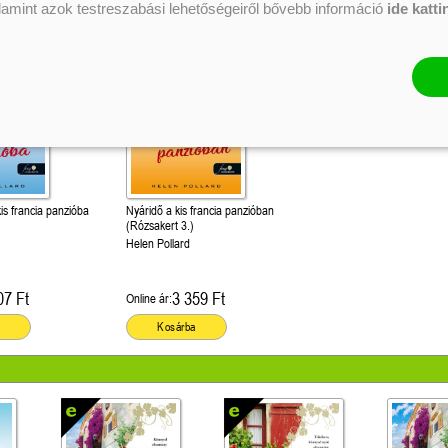
alamint azok testreszabási lehetőségeiről bővebb információ
ide katti
kis francia panzióba
Nyáridő a kis francia panzióban
(Rózsakert 3.)
Helen Pollard
07 Ft
3 359 Ft
Online ár:
Kosárba