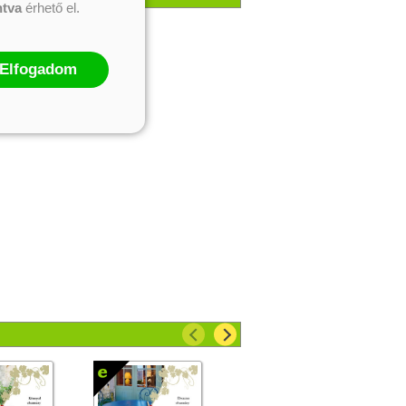
ntva
érhető el.
Elfogadom