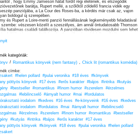
antól , hogy Emmy Jamieson hátat fordít régi életének, és elszegődik
zióvezetőnek barátja, Rupert mellé, a szőlőtől zöldellő francia vidék egy
eszép panziójába, a La Cour des Roses-ba, a kérdés már csak az, vajon
yan boldogul új szerepében.
y és Rupert a Loire-menti panzió fennállásának legkeményebb feladatával
 szembe: vészesen közelít a szeszélyes, ám annál öntudatosabb Thomson
ília hatalmas családi találkozója. A panzióban rövidesen mozdulni sem lehet
d a felfújható matracoktól és a kertben állomásozó lakókocsiktól.
y felkészült a megmérettetésre, és szerencsére a jóképű, karamellszín
inyit
mű, félig francia könyvelő, Alain segítségében is bízhat. Arra azonban, hogy 
Cour des Roses-ban meztelenül járkál álmában egy híres utazási blog írója,
dásul Rupert rosszmájú ex-neje is felbukkan, egyikük sem számít.
mék kategóriák:
ria nem tartja magában gonosz megjegyzéseit Emmy új szerepével, Rupert
/
,
zügyeivel, sőt a gyanútlan Alainnel kapcsolatban sem. Ezzel pedig mindent
önyv
Romantikus könyvek (nem fantasy)
Chick lit (romantikus komédia)
ekestül felforgat. Pedig Emmy már egészen beleélte magát, milyen csodás él
mék címke:
 rá a véget nem érő napsütés, az igaz szerelem és a sok nevetés világágban.
zsakert
#helen pollard
#pulai veronika
#18 éves
#könyvek
on tényleg búcsút kell mondania az álmainak?
any pöttyös könyvek
#17 éves
#erős karakter
#bájos
#intrika
#kutyás
gény
#bestseller
#romantikus
#finom humor
#szerelem
#érzelmes
ozgalmas
#lebilincselő
#árnyalt humor
#mai
#fordulatos
órakoztató irodalom
#kedves
#16 éves
#e-könyveink
#16 éves
#kedves
órakoztató irodalom
#fordulatos
#mai
#árnyalt humor
#lebilincselő
ozgalmas
#érzelmes
#szerelem
#finom humor
#romantikus
#bestseller
gény
#kutyás
#intrika
#bájos
#erős karakter
#17 éves
any pöttyös könyvek
#könyvek
#18 éves
#pulai veronika
#helen pollard
zsakert