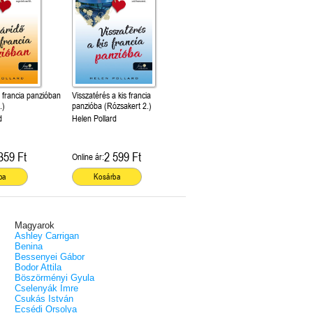
s francia panzióban
Visszatérés a kis francia
.)
panzióba (Rózsakert 2.)
d
Helen Pollard
359 Ft
2 599 Ft
Online ár:
ba
Kosárba
Magyarok
Ashley Carrigan
Benina
Bessenyei Gábor
Bodor Attila
Böszörményi Gyula
Cselenyák Imre
Csukás István
Ecsédi Orsolya