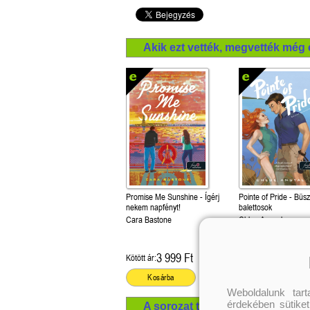
Akik ezt vették, megvették még 
Promise Me Sunshine - Ígérj
Pointe of Pride - Büs
nekem napfényt!
balettosok
Cara Bastone
Chloe Angyal
3 999 Ft
3 499 Ft
Kötött ár:
Kötött ár:
Kosárba
Kosárba
Weboldalunk tar
érdekében sütiket
A sorozat további termékei