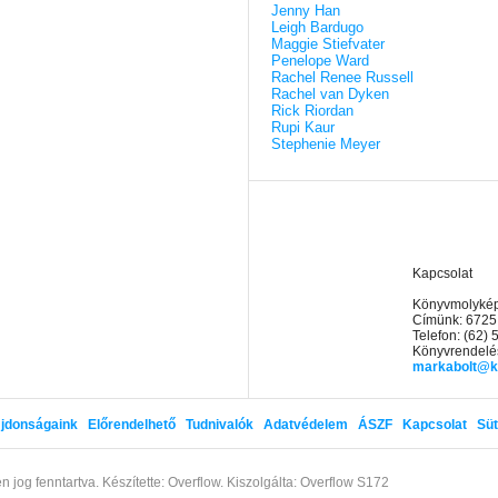
Jenny Han
Leigh Bardugo
Maggie Stiefvater
Penelope Ward
Rachel Renee Russell
Rachel van Dyken
Rick Riordan
Rupi Kaur
Stephenie Meyer
Kapcsolat
Könyvmolyképz
Címünk: 6725
Telefon: (62)
Könyvrendelés
markabolt@k
jdonságaink
Előrendelhető
Tudnivalók
Adatvédelem
ÁSZF
Kapcsolat
Süt
n jog fenntartva.
Készítette: Overflow.
Kiszolgálta: Overflow S172