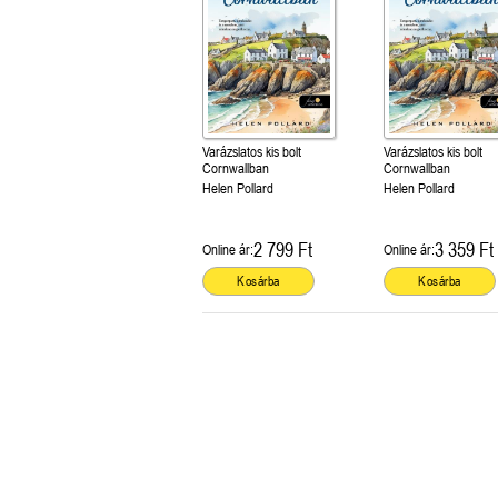
Varázslatos kis bolt
Varázslatos kis bolt
Cornwallban
Cornwallban
Helen Pollard
Helen Pollard
2 799 Ft
3 359 Ft
Online ár:
Online ár:
Kosárba
Kosárba