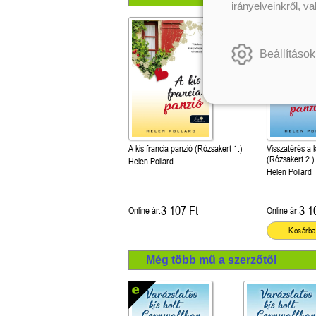
irányelveinkről, v
Beállítások
A kis francia panzió (Rózsakert 1.)
Visszatérés a 
(Rózsakert 2.)
Helen Pollard
Helen Pollard
3 107 Ft
3 1
Online ár:
Online ár:
Kosárba
Még több mű a szerzőtől