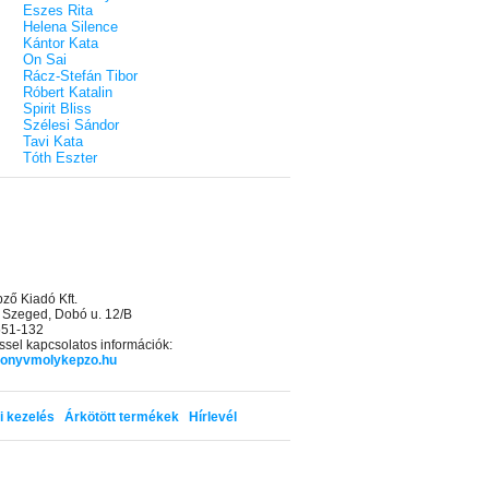
Eszes Rita
Helena Silence
Kántor Kata
On Sai
Rácz-Stefán Tibor
Róbert Katalin
Spirit Bliss
Szélesi Sándor
Tavi Kata
Tóth Eszter
ő Kiadó Kft.
 Szeged, Dobó u. 12/B
 551-132
sel kapcsolatos információk:
onyvmolykepzo.hu
i kezelés
Árkötött termékek
Hírlevél