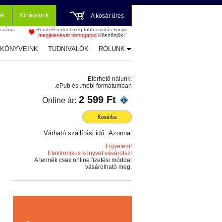
él
Kínálatunk
A kosár üres
 száma:
Rendeléseddel még több csodás könyv
megjelenését támogatod.
Köszönjük!
-KÖNYVEINK
TUDNIVALÓK
RÓLUNK
Elérhető nálunk:
.ePub és .mobi formátumban
2 599 Ft
Online ár:
Kosárba
Várható szállítási idő:
Azonnal
Figyelem!
Elektronikus könyvet vásárolsz!
A termék csak online fizetési móddal
vásárolható meg.