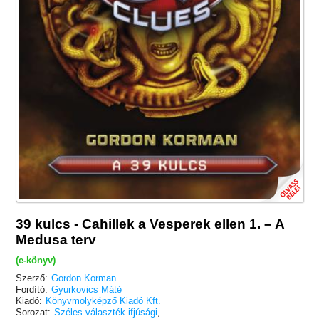
39 kulcs - Cahillek a Vesperek ellen 1. – A
Medusa terv
(e-könyv)
Szerző:
Gordon Korman
Fordító:
Gyurkovics Máté
Kiadó:
Könyvmolyképző Kiadó Kft.
Sorozat:
Széles választék ifjúsági
,