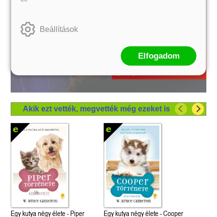
Beállítások
Elfogadom
Akik ezt vették, megvették még ezeket is
Egy kutya négy élete - Piper
Egy kutya négy élete - Cooper