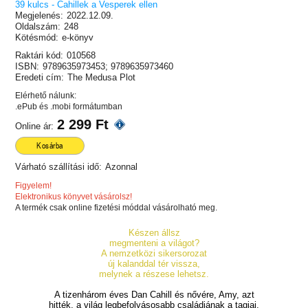
39 kulcs - Cahillek a Vesperek ellen
Megjelenés:
2022.12.09.
Oldalszám:
248
Kötésmód:
e-könyv
Raktári kód:
010568
ISBN:
9789635973453; 9789635973460
Eredeti cím:
The Medusa Plot
Elérhető nálunk:
.ePub és .mobi formátumban
2 299 Ft
Online ár:
Kosárba
Várható szállítási idő:
Azonnal
Figyelem!
Elektronikus könyvet vásárolsz!
A termék csak online fizetési móddal vásárolható meg.
Készen állsz
megmenteni a világot?
A nemzetközi sikersorozat
új kalanddal tér vissza,
melynek a részese lehetsz.
A tizenhárom éves Dan Cahill és nővére, Amy, azt
hitték, a világ legbefolyásosabb családjának a tagjai.