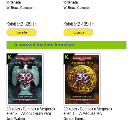
története
története
W. Bruce Cameron
W. Bruce Cameron
2 399 Ft
2 499 Ft
Kötött ár:
Kötött ár:
Kosárba
Kosárba
A sorozat további termékei
39 kulcs - Cahillek a Vesperek
39 kulcs - Cahillek a Vesperek
ellen 2. - Az őrült király vára
ellen 1. – A Medusa terv
Jude Watson
Gordon Korman