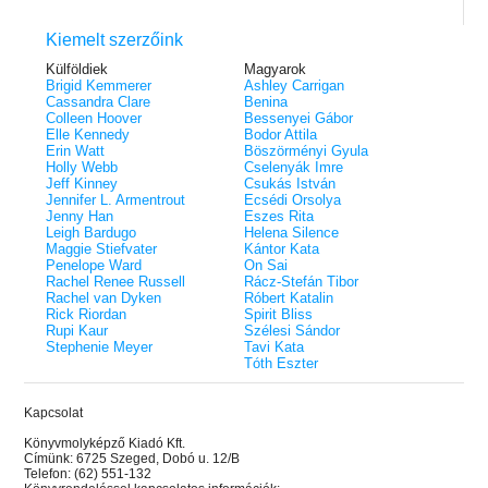
Kiemelt szerzőink
Külföldiek
Magyarok
Brigid Kemmerer
Ashley Carrigan
Cassandra Clare
Benina
Colleen Hoover
Bessenyei Gábor
Elle Kennedy
Bodor Attila
Erin Watt
Böszörményi Gyula
Holly Webb
Cselenyák Imre
Jeff Kinney
Csukás István
Jennifer L. Armentrout
Ecsédi Orsolya
Jenny Han
Eszes Rita
Leigh Bardugo
Helena Silence
Maggie Stiefvater
Kántor Kata
Penelope Ward
On Sai
Rachel Renee Russell
Rácz-Stefán Tibor
Rachel van Dyken
Róbert Katalin
Rick Riordan
Spirit Bliss
Rupi Kaur
Szélesi Sándor
Stephenie Meyer
Tavi Kata
Tóth Eszter
Kapcsolat
Könyvmolyképző Kiadó Kft.
Címünk: 6725 Szeged, Dobó u. 12/B
Telefon: (62) 551-132