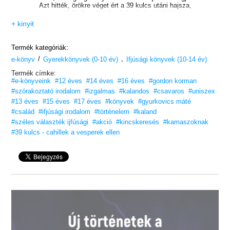
Azt hitték, örökre véget ért a 39 kulcs utáni hajsza,
ami felfedte a hatalmuk forrásának titkát.
És azt hitték, ők győztek. De Amy és Dan tévedett.
+ kinyit
Egy napon segélyhívások érkeznek a világ különböző
pontjairól: családtagjaikat, Cahilleket ejtett túszul
Termék kategóriák:
egy rejtélyes szervezet, akik Vespereknek hívják
/
,
e-könyv
magukat. Amynek és Dannek csupán néhány napja
Gyerekkönyvek (0-10 év)
Ifjúsági könyvek (10-14 év)
van teljesíteni az emberrablók bizarr követelését,
Termék címke:
különben a raboskodó rokonaikra halál vár. Amy és
#e-könyveink
#12 éves
#14 éves
#16 éves
#gordon korman
Dan nem tudják, mit akarnak a Vesperek, és hogyan
lehetne megállítani őket, egy dolog azonban biztos:
#szórakoztató irodalom
#izgalmas
#kalandos
#csavaros
#uniszex
az ellenség mindent megtesz a győzelemért,
#13 éves
#15 éves
#17 éves
#könyvek
#gyurkovics máté
és ha megszerzik a kulcsokat…
#család
#ifjúsági irodalom
#történelem
#kaland
az egész világot fogják foglyul ejteni.
#széles választék ijfúsági
#akció
#kincskeresés
#kamaszoknak
Vesd bele magad
#39 kulcs - cahillek a vesperek ellen
a kalandokba!