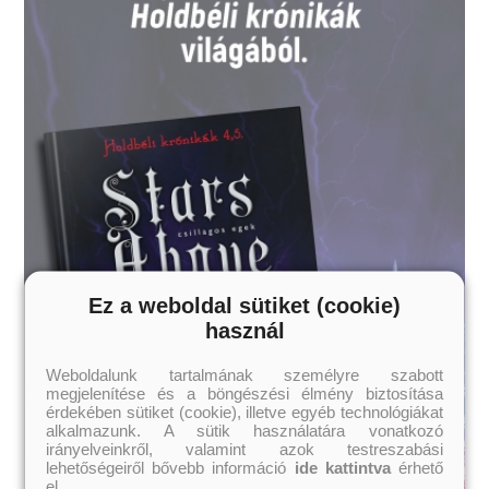
Ez a weboldal sütiket (cookie)
használ
Weboldalunk tartalmának személyre szabott
megjelenítése és a böngészési élmény biztosítása
érdekében sütiket (cookie), illetve egyéb technológiákat
alkalmazunk. A sütik használatára vonatkozó
irányelveinkről, valamint azok testreszabási
lehetőségeiről bővebb információ
ide kattintva
érhető
el.