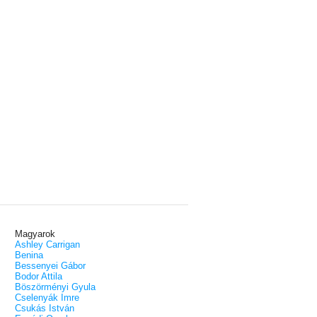
Magyarok
Ashley Carrigan
Benina
Bessenyei Gábor
Bodor Attila
Böszörményi Gyula
Cselenyák Imre
Csukás István