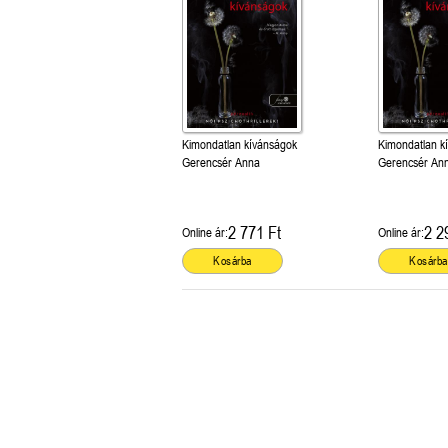
Kimondatlan kívánságok
Kimondatlan k
Gerencsér Anna
Gerencsér An
2 771 Ft
2 2
Online ár:
Online ár:
Kosárba
Kosárba