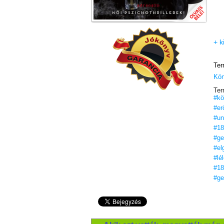
+ k
Ter
Kö
Ter
#kö
#er
#un
#18
#ge
#el
#lé
#18
#ge