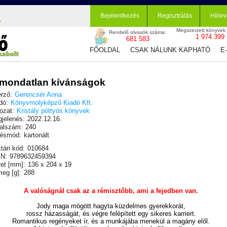
Bejelentkezés
Regisztrálás
Hírlev
Megszerzett könyvek
Rendelő olvasók száma:
1 974 399
681 583
FŐOLDAL
CSAK NÁLUNK KAPHATÓ
E
mondatlan kívánságok
rző:
Gerencsér Anna
dó:
Könyvmolyképző Kiadó Kft.
ozat:
Kristály pöttyös könyvek
jelenés:
2022.12.16.
alszám:
240
ésmód:
kartonált
tári kód:
010684
N:
9789632459394
et [mm]:
136 x 204 x 19
eg [g]:
288
A valóságnál csak az a rémisztőbb, ami a fejedben van.
Jody maga mögött hagyta küzdelmes gyerekkorát,
rossz házasságát, és végre felépített egy sikeres karriert.
Romantikus regényeket ír, és a munkájába menekül a magány elől.