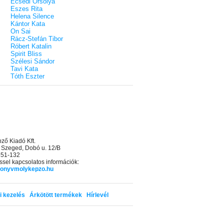
Ecsédi Orsolya
Eszes Rita
Helena Silence
Kántor Kata
On Sai
Rácz-Stefán Tibor
Róbert Katalin
Spirit Bliss
Szélesi Sándor
Tavi Kata
Tóth Eszter
ő Kiadó Kft.
 Szeged, Dobó u. 12/B
 551-132
sel kapcsolatos információk:
onyvmolykepzo.hu
i kezelés
Árkötött termékek
Hírlevél