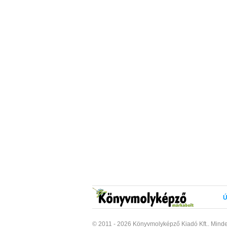
Ú
© 2011 - 2026 Könyvmolyképző Kiadó Kft..
Minde