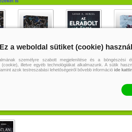
ezeket is
Ez a weboldal sütiket (cookie) haszná
talmának személyre szabott megjelenítése és a böngészési él
 (cookie), illetve egyéb technológiákat alkalmazunk. A sütik hasz
i -
Escaping From Houdini -
Az elrabolt lány (A néma
Május rózsái 
Houdini csapdájában
gyermek 2.)
Különleges é
alamint azok testreszabási lehetőségeiről bővebb információ
ide katti
nyomában
(Hasfelmetsző Jack nyomában
Kerri Maniscalco
Sarah A. Denzil
Dot Hutchis
3.) Különleges, éldekorált
kiadás!
6 569 Ft
4 499 Ft
5 
Kötött ár:
Kötött ár:
Online ár:
Kosárba
Kosárba
Kosár