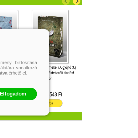
l
mény biztosítása
nálatára vonatkozó
(A gyűjtő 2.)
A nyár gyermekei (A gyűjtő 3.)
ldekorált kiadás!
ntva
érhető el.
Különleges éldekorált kiadás!
on
Dot Hutchison
Elfogadom
543 Ft
5 543 Ft
Online ár:
ba
Kosárba