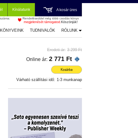
él
Kínálatunk
A kosár üres
 száma:
Rendeléseddel még több csodás könyv
megjelenését támogatod.
Köszönjük!
-KÖNYVEINK
TUDNIVALÓK
RÓLUNK
Eredeti ár:
3 299 Ft
2 771 Ft
Online ár:
Kosárba
Várható szállítási idő:
1-3 munkanap