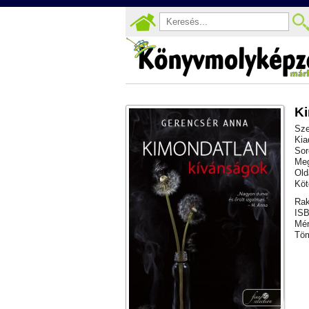
Ki
Sze
Kia
Sor
Meg
Old
Köt
Rak
ISB
Mér
Töm