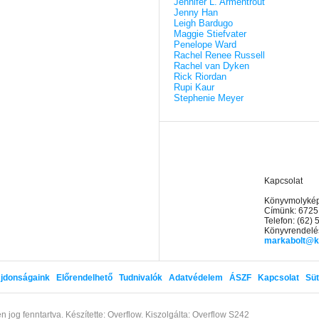
Jennifer L. Armentrout
Jenny Han
Leigh Bardugo
Maggie Stiefvater
Penelope Ward
Rachel Renee Russell
Rachel van Dyken
Rick Riordan
Rupi Kaur
Stephenie Meyer
Kapcsolat
Könyvmolyképz
Címünk: 6725
Telefon: (62)
Könyvrendelés
markabolt@k
jdonságaink
Előrendelhető
Tudnivalók
Adatvédelem
ÁSZF
Kapcsolat
Süt
n jog fenntartva.
Készítette: Overflow.
Kiszolgálta: Overflow S242