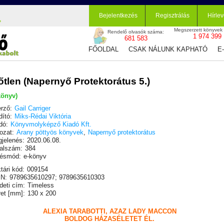
Bejelentkezés
Regisztrálás
Hírlev
Megszerzett könyvek
Rendelő olvasók száma:
1 974 399
681 583
FŐOLDAL
CSAK NÁLUNK KAPHATÓ
E
őtlen (Napernyő Protektorátus 5.)
könyv)
rző:
Gail Carriger
dító:
Miks-Rédai Viktória
dó:
Könyvmolyképző Kiadó Kft.
ozat:
Arany pöttyös könyvek
,
Napernyő protektorátus
jelenés:
2020.06.08.
alszám:
384
ésmód:
e-könyv
tári kód:
009154
N:
9789635610297; 9789635610303
deti cím:
Timeless
et [mm]:
130 x 200
ALEXIA TARABOTTI, AZAZ LADY MACCON
BOLDOG HÁZASÉLETET ÉL.