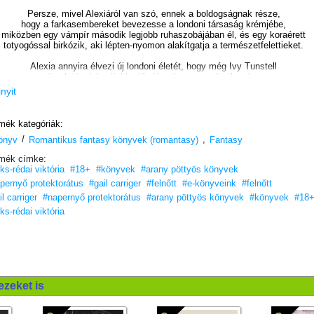
Persze, mivel Alexiáról van szó, ennek a boldogságnak része,
hogy a farkasembereket bevezesse a londoni társaság krémjébe,
miközben egy vámpír második legjobb ruhaszobájában él, és egy koraérett
totyogóssal birkózik, aki lépten-nyomon alakítgatja a természetfelettieket.
Alexia annyira élvezi új londoni életét, hogy még Ivy Tunstell
társulatának legújabb előadása (nem mondtunk sokat,
ha katasztrofálisnak nevezzük) sem tudja kedvét szegni.
inyit
Ám egy este olyan meghívást kap Alexandriából,
melyet nem hagyhat fi gyelmen kívül. Férjével, gyermekével
mék kategóriák:
és a Tunstell házaspárral súlyosbítva gőzhajóra száll, hogy átkeljen
/
,
önyv
a Földközi-tengeren. Egyiptom azonban talán több rejtélyt tartogat,
Romantikus fantasy könyvek (romantasy)
Fantasy
mint amennyivel a megfélemlíthetetlen Lady Maccon elbír.
mék címke:
ks-rédai viktória
#18+
#könyvek
#arany pöttyös könyvek
Mit akar tőle az alexandriai bolykirálynő valójában?
Miért támad újra az Istenölő Átok? És hogyan lett Ivy Tunstell
pernyő protektorátus
#gail carriger
#felnőtt
#e-könyveink
#felnőtt
egyszerre a Brit Birodalom legnépszerűbb színésznője?
il carriger
#napernyő protektorátus
#arany pöttyös könyvek
#könyvek
#18
ks-rédai viktória
A NÉPSZERŰ SOROZAT RÉGEN VÁRT BEFEJEZŐ RÉSZE.
„Imádom a Napernyo Protektorátus köteteit!
Minden könyvet többször is kiolvastam, mert szívmelengetoek.
A szellemesség ellensúlyozza a drámaibb részeket, de nem esik túlzásba.
A szereplok imádni valóak, a világfelépítés lenyugözo.”
– Monica, Goodreads
ezeket is
Mélyedj el! Kapcsolj ki! Légy jelen!