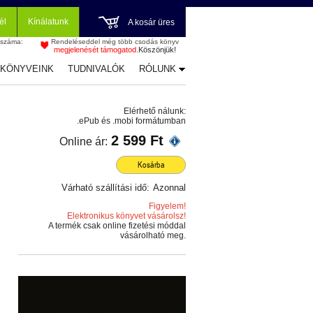
él
Kínálatunk
A kosár üres
 száma:
Rendeléseddel még több csodás könyv
megjelenését támogatod.
Köszönjük!
-KÖNYVEINK
TUDNIVALÓK
RÓLUNK
Elérhető nálunk:
.ePub és .mobi formátumban
2 599 Ft
Online ár:
Kosárba
Várható szállítási idő:
Azonnal
Figyelem!
Elektronikus könyvet vásárolsz!
A termék csak online fizetési móddal
vásárolható meg.