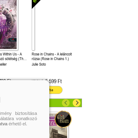
s Within Us - A
Rose in Chains - A leláncolt
ozó sötétség (The
rózsa (Rose in Chains 1.)
ween Us 2.)
eller
Julie Soto
799 Ft
5 599 Ft
Kötött ár:
ba
Kosárba
l
mény biztosítása
nálatára vonatkozó
ntva
érhető el.