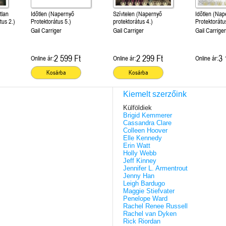
tlan
Időtlen (Napernyő
Szívtelen (Napernyő
Időtlen (Na
tus 2.)
Protektorátus 5.)
protektorátus 4.)
Protektorátu
Gail Carriger
Gail Carriger
Gail Carrige
2 599 Ft
2 299 Ft
3 
Online ár:
Online ár:
Online ár:
Kosárba
Kosárba
Kiemelt szerzőink
Külföldiek
Brigid Kemmerer
Cassandra Clare
Colleen Hoover
Elle Kennedy
Erin Watt
Holly Webb
Jeff Kinney
Jennifer L. Armentrout
Jenny Han
Leigh Bardugo
Maggie Stiefvater
Penelope Ward
Rachel Renee Russell
Rachel van Dyken
Rick Riordan