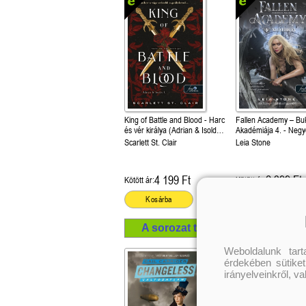
King of Battle and Blood - Harc
Fallen Academy – Bu
és vér királya (Adrian & Isolde
Akadémiája 4. - Negy
1.)
Scarlett St. Clair
Leia Stone
4 199 Ft
2 399 Ft
Kötött ár:
Kötött ár:
Kosárba
Kosárba
A sorozat további termékei
Weboldalunk tar
érdekében sütiket
irányelveinkről, v