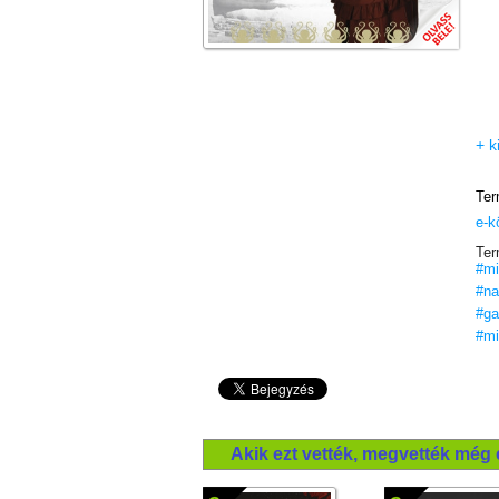
+ k
Ter
e-k
Ter
#mi
#na
#ga
#mi
Akik ezt vették, megvették még 