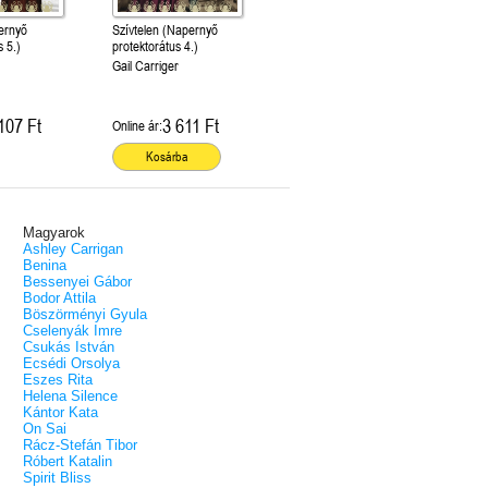
pernyő
Szívtelen (Napernyő
s 5.)
protektorátus 4.)
r
Gail Carriger
107 Ft
3 611 Ft
Online ár:
Kosárba
Magyarok
Ashley Carrigan
Benina
Bessenyei Gábor
Bodor Attila
Böszörményi Gyula
Cselenyák Imre
Csukás István
Ecsédi Orsolya
Eszes Rita
Helena Silence
Kántor Kata
On Sai
Rácz-Stefán Tibor
Róbert Katalin
Spirit Bliss