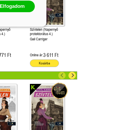
Elfogadom
Napernyő
Szívtelen (Napernyő
 4.)
protektorátus 4.)
r
Gail Carriger
771 Ft
3 611 Ft
Online ár:
Kosárba