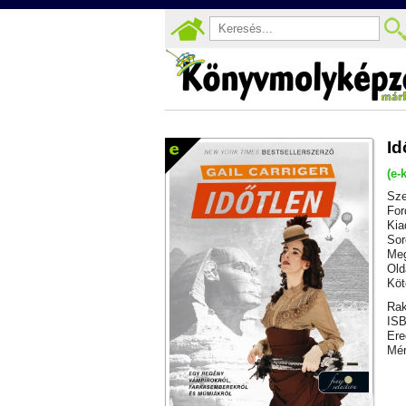
Id
(e-
Sze
For
Kia
Sor
Meg
Old
Köt
Rak
ISB
Ere
Mér