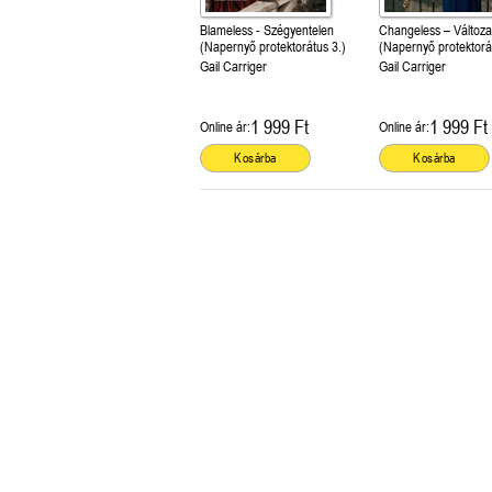
Blameless - Szégyentelen
Changeless – Változa
(Napernyő protektorátus 3.)
(Napernyő protektorá
Gail Carriger
Gail Carriger
1 999 Ft
1 999 Ft
Online ár:
Online ár:
Kosárba
Kosárba