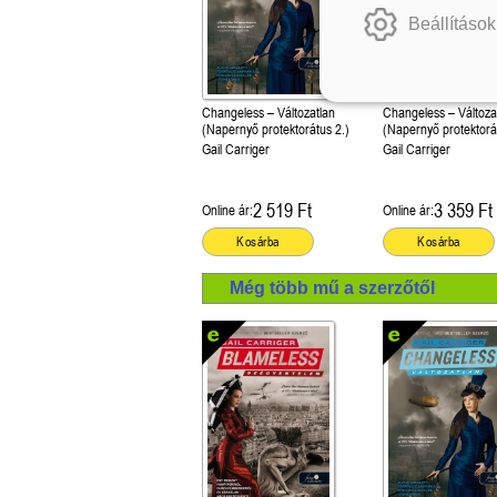
Beállítások
Changeless – Változatlan
Changeless – Változa
(Napernyő protektorátus 2.)
(Napernyő protektorá
Gail Carriger
Gail Carriger
2 519 Ft
3 359 Ft
Online ár:
Online ár:
Kosárba
Kosárba
Még több mű a szerzőtől