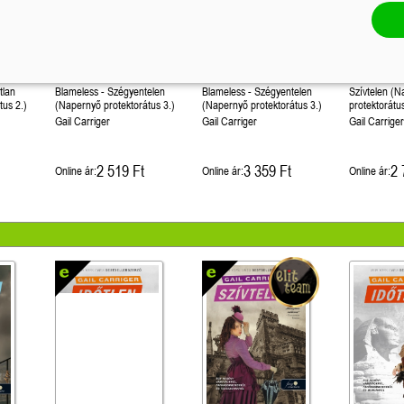
tlan
Blameless - Szégyentelen
Blameless - Szégyentelen
Szívtelen (
tus 2.)
(Napernyő protektorátus 3.)
(Napernyő protektorátus 3.)
protektorátus
Gail Carriger
Gail Carriger
Gail Carrige
2 519 Ft
3 359 Ft
2 
Online ár:
Online ár:
Online ár: