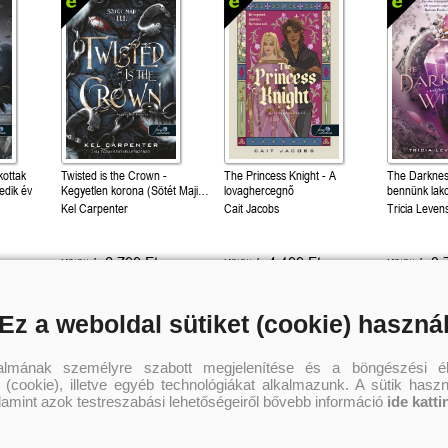
Felnőtteknek ajánljuk!
kottak
Twisted is the Crown -
The Princess Knight - A
The Darknes
edik év
Kegyetlen korona (Sötét Maji
lovaghercegnő
bennünk lak
3.)
Shadows Bet
Kel Carpenter
Cait Jacobs
Tricia Levens
2 799 Ft
4 199 Ft
3 
Kötött ár:
Kötött ár:
Kötött ár:
Kosárba
Kosárba
Kosár
Ez a weboldal sütiket (cookie) haszná
talmának személyre szabott megjelenítése és a böngészési él
 (cookie), illetve egyéb technológiákat alkalmazunk. A sütik hasz
alamint azok testreszabási lehetőségeiről bővebb információ
ide katti