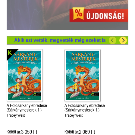
Akik ezt vették, megvették még ezeket is
A Földsárkány ébredése
A Földsárkány ébredése
(Sárkánymesterek 1.)
(Sárkánymesterek 1.)
Tracey West
Tracey West
3 059 Ft
2 069 Ft
Kötött ár:
Kötött ár: