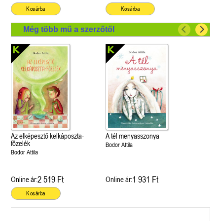
Kosárba
Kosárba
Még több mű a szerzőtől
Az elképesztő kelkáposzta-
A tél menyasszonya
főzelék
Bodor Attila
Bodor Attila
2 519 Ft
1 931 Ft
Online ár:
Online ár:
Kosárba