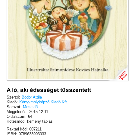
A ló, aki édességet tüsszentett
Szerző:
Bodor Attila
Kiadó:
Könyvmolyképző Kiadó Kft.
Sorozat:
Meseidő
Megjelenés:
2015.12.11.
Oldalszám:
64
Kötésmód:
kemény táblás
Raktári kód:
007211
ISBN:
9789633993033