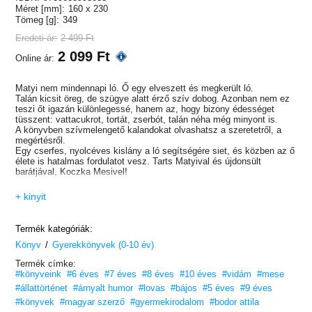
Méret [mm]:
160 x 230
Tömeg [g]:
349
Eredeti ár:
2 499 Ft
2 099 Ft
Online ár:
Matyi nem mindennapi ló. Ő egy elveszett és megkerült ló.
Talán kicsit öreg, de szügye alatt érző szív dobog. Azonban nem ez
teszi őt igazán különlegessé, hanem az, hogy bizony édességet
tüsszent: vattacukrot, tortát, zserbót, talán néha még minyont is.
A könyvben szívmelengető kalandokat olvashatsz a szeretetről, a
megértésről.
Egy cserfes, nyolcéves kislány a ló segítségére siet, és közben az ő
élete is hatalmas fordulatot vesz. Tarts Matyival és újdonsült
barátjával, Koczka Mesivel!
Kedves történet kicsiknek és nagyoknak!
+ kinyit
Termék kategóriák:
/
Könyv
Gyerekkönyvek (0-10 év)
Termék címke:
#könyveink
#6 éves
#7 éves
#8 éves
#10 éves
#vidám
#mese
#állattörténet
#árnyalt humor
#lovas
#bájos
#5 éves
#9 éves
#könyvek
#magyar szerző
#gyermekirodalom
#bodor attila