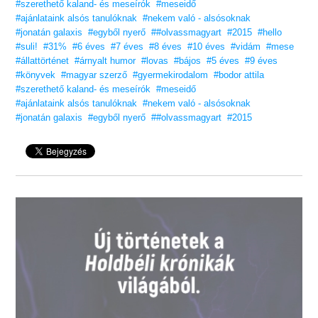
#szerethető kaland- és meseírók
#meseidő
#ajánlataink alsós tanulóknak
#nekem való - alsósoknak
#jonatán galaxis
#egyből nyerő
##olvassmagyart
#2015
#hello
#suli!
#31%
#6 éves
#7 éves
#8 éves
#10 éves
#vidám
#mese
#állattörténet
#árnyalt humor
#lovas
#bájos
#5 éves
#9 éves
#könyvek
#magyar szerző
#gyermekirodalom
#bodor attila
#szerethető kaland- és meseírók
#meseidő
#ajánlataink alsós tanulóknak
#nekem való - alsósoknak
#jonatán galaxis
#egyből nyerő
##olvassmagyart
#2015