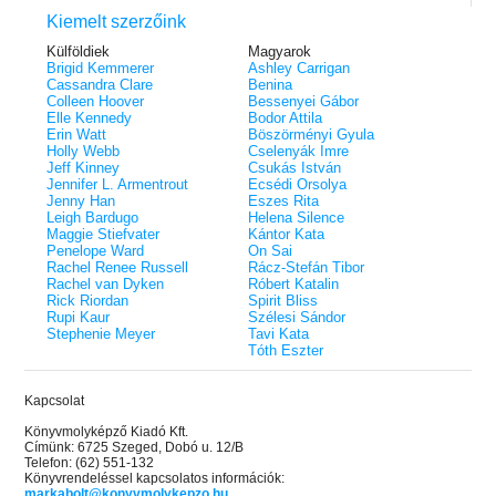
Kiemelt szerzőink
Külföldiek
Magyarok
Brigid Kemmerer
Ashley Carrigan
Cassandra Clare
Benina
Colleen Hoover
Bessenyei Gábor
Elle Kennedy
Bodor Attila
Erin Watt
Böszörményi Gyula
Holly Webb
Cselenyák Imre
Jeff Kinney
Csukás István
Jennifer L. Armentrout
Ecsédi Orsolya
Jenny Han
Eszes Rita
Leigh Bardugo
Helena Silence
Maggie Stiefvater
Kántor Kata
Penelope Ward
On Sai
Rachel Renee Russell
Rácz-Stefán Tibor
Rachel van Dyken
Róbert Katalin
Rick Riordan
Spirit Bliss
Rupi Kaur
Szélesi Sándor
Stephenie Meyer
Tavi Kata
Tóth Eszter
Kapcsolat
Könyvmolyképző Kiadó Kft.
Címünk: 6725 Szeged, Dobó u. 12/B
Telefon: (62) 551-132
Könyvrendeléssel kapcsolatos információk:
markabolt@konyvmolykepzo.hu