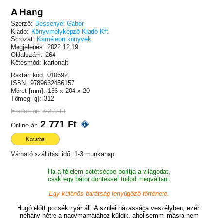
A Hang
Szerző:
Bessenyei Gábor
Kiadó:
Könyvmolyképző Kiadó Kft.
Sorozat:
Kaméleon könyvek
Megjelenés:
2022.12.19.
Oldalszám:
264
Kötésmód:
kartonált
Raktári kód:
010692
ISBN:
9789632456157
Méret [mm]:
136 x 204 x 20
Tömeg [g]:
312
Eredeti ár:
3 299 Ft
2 771 Ft
Online ár:
Kosárba
Várható szállítási idő:
1-3 munkanap
Ha a félelem sötétségbe borítja a világodat,
csak egy bátor döntéssel tudod megváltani.
Egy különös barátság lenyűgöző története.
Hugó előtt pocsék nyár áll. A szülei házassága veszélyben, ezért
néhány hétre a nagymamájához küldik, ahol semmi másra nem