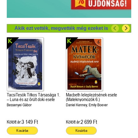
Akik ezt vették, megvették még ezeket is
TacsiTesók Titkos Társasága 1.
Macbeth leleplezésének esete
– Luna és az őrült doki esete
(Mateknyomozók 6.)
Bessenyei Gábor
Daniel Kenney, Emily Boever
3 149 Ft
2 699 Ft
Kötött ár:
Kötött ár:
Kosárba
Kosárba