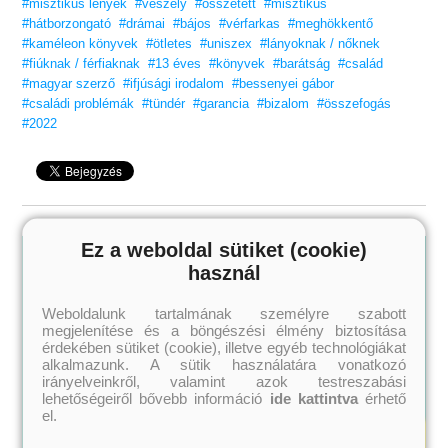
#misztikus lények
#veszély
#összetett
#misztikus
#hátborzongató
#drámai
#bájos
#vérfarkas
#meghökkentő
#kaméleon könyvek
#ötletes
#uniszex
#lányoknak / nőknek
#fiúknak / férfiaknak
#13 éves
#könyvek
#barátság
#család
#magyar szerző
#ifjúsági irodalom
#bessenyei gábor
#családi problémák
#tündér
#garancia
#bizalom
#összefogás
#2022
Ez a weboldal sütiket (cookie)
használ
Weboldalunk tartalmának személyre szabott
megjelenítése és a böngészési élmény biztosítása
érdekében sütiket (cookie), illetve egyéb technológiákat
alkalmazunk. A sütik használatára vonatkozó
irányelveinkről, valamint azok testreszabási
lehetőségeiről bővebb információ
ide kattintva
érhető
el.