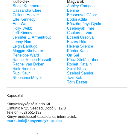
Külföldiek
Magyarok
Brigid Kemmerer
Ashley Carrigan
Cassandra Clare
Benina
Colleen Hoover
Bessenyei Gábor
Elle Kennedy
Bodor Attila
Erin Watt
Böszörményi Gyula
Holly Webb
Cselenyák Imre
Jeff Kinney
Csukás István
Jennifer L. Armentrout
Ecsédi Orsolya
Jenny Han
Eszes Rita
Leigh Bardugo
Helena Silence
Maggie Stiefvater
Kántor Kata
Penelope Ward
On Sai
Rachel Renee Russell
Rácz-Stefán Tibor
Rachel van Dyken
Róbert Katalin
Rick Riordan
Spirit Bliss
Rupi Kaur
Szélesi Sándor
Stephenie Meyer
Tavi Kata
Tóth Eszter
Kapcsolat
Könyvmolyképző Kiadó Kft.
Címünk: 6725 Szeged, Dobó u. 12/B
Telefon: (62) 551-132
Könyvrendeléssel kapcsolatos információk:
markabolt@konyvmolykepzo.hu