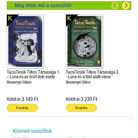
Még több mű a szerzőtől
TacsiTesók Titkos Társasága 1.
TacsiTesók Titkos Társasága 2.
– Luna és az őrült doki esete
- Luna és a föld alatti város
Bessenyei Gábor
Bessenyei Gábor
3 149 Ft
3 239 Ft
Kötött ár:
Kötött ár:
Kosárba
Kosárba
Kiemelt szerzőink