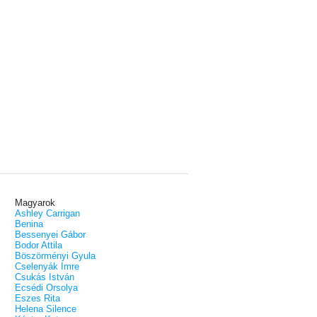
Magyarok
Ashley Carrigan
Benina
Bessenyei Gábor
Bodor Attila
Böszörményi Gyula
Cselenyák Imre
Csukás István
Ecsédi Orsolya
Eszes Rita
Helena Silence