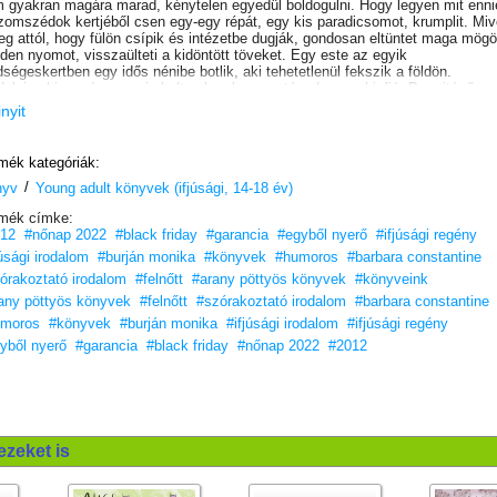
 gyakran magára marad, kénytelen egyedül boldogulni. Hogy legyen mit enni
zomszédok kertjéből csen egy-egy répát, egy kis paradicsomot, krumplit. Miv
teg attól, hogy fülön csípik és intézetbe dugják, gondosan eltüntet maga mögö
den nyomot, visszaülteti a kidöntött töveket. Egy este az egyik
dségeskertben egy idős nénibe botlik, aki tehetetlenül fekszik a földön.
elaine bizonyára meg is halt volna, ha nem téved arra a kisfiú. De mitévő
yen Tom, hiszen tilosban jár?
inyit
mék kategóriák:
/
nyv
Young adult könyvek (ifjúsági, 14-18 év)
mék címke:
12
#nőnap 2022
#black friday
#garancia
#egyből nyerő
#ifjúsági regény
júsági irodalom
#burján monika
#könyvek
#humoros
#barbara constantine
órakoztató irodalom
#felnőtt
#arany pöttyös könyvek
#könyveink
any pöttyös könyvek
#felnőtt
#szórakoztató irodalom
#barbara constantine
umoros
#könyvek
#burján monika
#ifjúsági irodalom
#ifjúsági regény
yből nyerő
#garancia
#black friday
#nőnap 2022
#2012
ezeket is