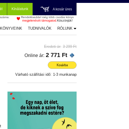
él
Kínálatunk
A kosár üres
 száma:
Rendeléseddel még több csodás könyv
megjelenését támogatod.
Köszönjük!
-KÖNYVEINK
TUDNIVALÓK
RÓLUNK
Eredeti ár:
3 299 Ft
2 771 Ft
Online ár:
Kosárba
Várható szállítási idő:
1-3 munkanap
t