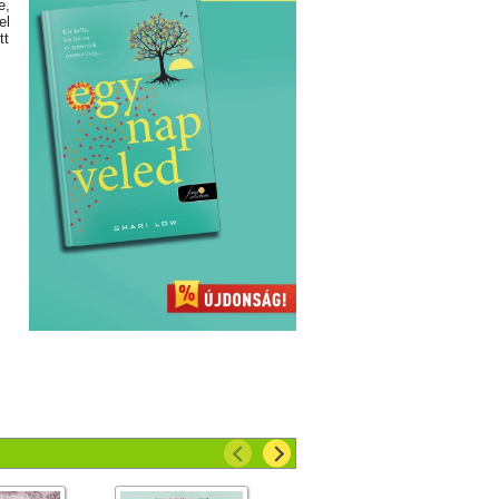
e,
el
tt