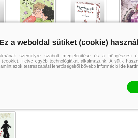
Ez a weboldal sütiket (cookie) haszná
beléd
Heartstopper - Fülig beléd
Vágymágusok 1. Álruhában
The Darknes
talmának személyre szabott megjelenítése és a böngészési él
s 6.)
zúgtam ( Szívdobbanás 6.)
(Különleges éldekorált kiadás!)
bennünk lak
 (cookie), illetve egyéb technológiákat alkalmazunk. A sütik hasz
Shadows Bet
 kiadás!
Alice Oseman
On Sai
Tricia Levens
alamint azok testreszabási lehetőségeiről bővebb információ
ide katti
5 399 Ft
4 199 Ft
4 
Kötött ár:
Online ár:
Kötött ár:
Kosárba
Kosárba
Kosár