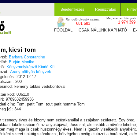
Bejelentkezés
Regisztrálás
Hírlev
Megszerzett könyvek
Rendelő olvasók száma:
1 974 399
681 583
FŐOLDAL
CSAK NÁLUNK KAPHATÓ
E
m, kicsi Tom
rző:
Barbara Constantine
dító:
Burján Monika
dó:
Könyvmolyképző Kiadó Kft.
ozat:
Arany pöttyös könyvek
jelenés:
2012.12.17.
alszám:
200
ésmód:
kemény táblás védőborítóval
tári kód:
006110
N:
9789632459936
deti cím:
Tom, petit Tom, tout petit homme Tom
eg [g]:
344
 tizenegy éves és bizony nem ezüstkanállal a szájában született. Egy öreg,
ukkant lakókocsiban él az anyukájával, Joss-sal, aki inkább a nővére lehetne,
zen még maga is csak huszonnégy éves. Nem is igazán viselkedik anyaként,
énként szeret sokáig szórakozni, hétvégéken pedig elutazni a barátaival, ezér