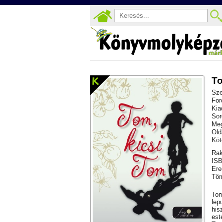
To
Sze
For
Kia
Sor
Meg
Old
Köt
Rak
ISB
Ere
Töm
Tom
lep
his
est