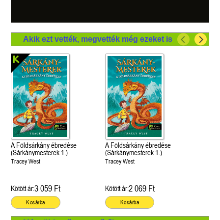
Akik ezt vették, megvették még ezeket is
A Földsárkány ébredése
A Földsárkány ébredése
(Sárkánymesterek 1.)
(Sárkánymesterek 1.)
Tracey West
Tracey West
3 059 Ft
2 069 Ft
Kötött ár:
Kötött ár:
Kosárba
Kosárba