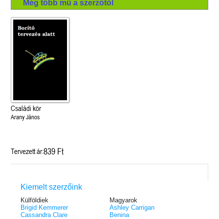
Még több mű a szerzőtől
Családi kör
Arany János
839 Ft
Tervezett ár:
Kiemelt szerzőink
Külföldiek
Magyarok
Brigid Kemmerer
Ashley Carrigan
Cassandra Clare
Benina