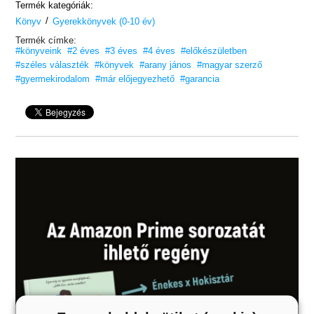
Termék kategóriák:
/
Könyv
Gyerekkönyvek (0-10 év)
Termék címke:
#könyveink
#2 éves
#3 éves
#4 éves
#előkészületben
#széles választék
#könyvek
#arany jános
#magyar szerző
#gyermekirodalom
#már előjegyezhető
#garancia