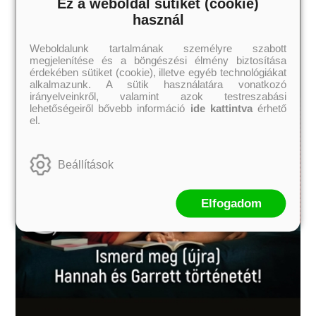
Ez a weboldal sütiket (cookie)
használ
Weboldalunk tartalmának személyre szabott
megjelenítése és a böngészési élmény biztosítása
érdekében sütiket (cookie), illetve egyéb technológiákat
alkalmazunk. A sütik használatára vonatkozó
irányelveinkről, valamint azok testreszabási
lehetőségeiről bővebb információ
ide kattintva
érhető
el.
Beállítások
Elfogadom