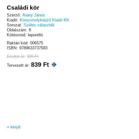
Családi kör
Szerző:
Arany János
Kiadó:
Könyvmolyképző Kiadó Kft.
Sorozat:
Széles választék
Oldalszám:
8
Kötésmód:
leporelló
Raktári kód:
006575
ISBN:
9789633737583
Eredeti ár:
999 Ft
839 Ft
Tervezett ár:
+ kinyit