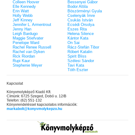
Colleen Hoover
Bessenyei Gábor
Elle Kennedy
Bodor Attila
Erin Watt
Böszörményi Gyula
Holly Webb
Cselenyák Imre
Jeff Kinney
Csukás István
Jennifer L. Armentrout
Ecsédi Orsolya
Jenny Han
Eszes Rita
Leigh Bardugo
Helena Silence
Maggie Stiefvater
Kántor Kata
Penelope Ward
On Sai
Rachel Renee Russell
Rácz-Stefán Tibor
Rachel van Dyken
Róbert Katalin
Rick Riordan
Spirit Bliss
Rupi Kaur
Szélesi Sándor
Stephenie Meyer
Tavi Kata
Tóth Eszter
Kapcsolat
Könyvmolyképző Kiadó Kft.
Címünk: 6725 Szeged, Dobó u. 12/B
Telefon: (62) 551-132
Könyvrendeléssel kapcsolatos információk:
markabolt@konyvmolykepzo.hu