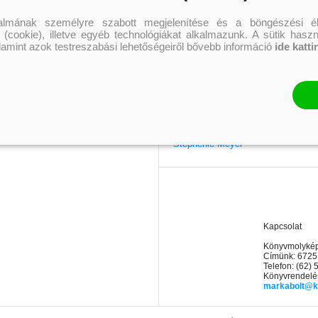
Elle Kennedy
Erin Watt
talmának személyre szabott megjelenítése és a böngészési él
Holly Webb
 (cookie), illetve egyéb technológiákat alkalmazunk. A sütik hasz
Jeff Kinney
alamint azok testreszabási lehetőségeiről bővebb információ
ide katti
Jennifer L. Armentrout
Jenny Han
Leigh Bardugo
Maggie Stiefvater
Penelope Ward
Rachel Renee Russell
Rachel van Dyken
Rick Riordan
Rupi Kaur
Stephenie Meyer
Kapcsolat
Könyvmolyképz
Címünk: 6725
Telefon: (62)
Könyvrendelés
markabolt@k