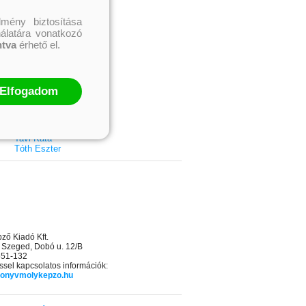
Bodor Attila
Böszörményi Gyula
mény biztosítása
Cselenyák Imre
nálatára vonatkozó
Csukás István
ntva
érhető el.
Ecsédi Orsolya
Eszes Rita
Helena Silence
Kántor Kata
On Sai
Elfogadom
Rácz-Stefán Tibor
Róbert Katalin
Spirit Bliss
Szélesi Sándor
Tavi Kata
Tóth Eszter
ő Kiadó Kft.
 Szeged, Dobó u. 12/B
 551-132
sel kapcsolatos információk:
onyvmolykepzo.hu