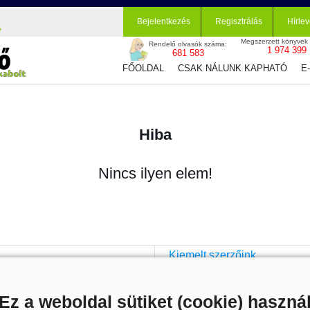
Bejelentkezés
Regisztrálás
Hírlev
Megszerzett könyvek
Rendelő olvasók száma:
1 974 399
681 583
FŐOLDAL
CSAK NÁLUNK KAPHATÓ
E
Hiba
Nincs ilyen elem!
Kiemelt szerzőink
Külföldiek
Brigid Kemmerer
Cassandra Clare
Ez a weboldal sütiket (cookie) haszná
Colleen Hoover