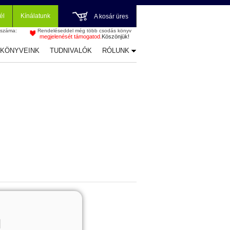
él
Kínálatunk
A kosár üres
 száma:
Rendeléseddel még több csodás könyv
megjelenését támogatod.
Köszönjük!
-KÖNYVEINK
TUDNIVALÓK
RÓLUNK
Magyarok
Ashley Carrigan
Benina
l
Bessenyei Gábor