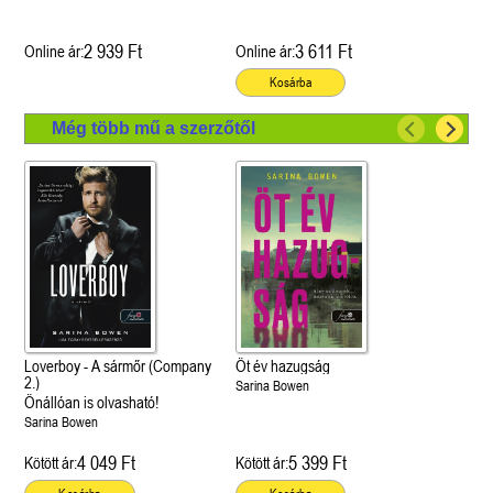
2 939 Ft
3 611 Ft
Online ár:
Online ár:
Kosárba
Még több mű a szerzőtől
Loverboy - A sármőr (Company
Öt év hazugság
2.)
Sarina Bowen
Önállóan is olvasható!
Sarina Bowen
4 049 Ft
5 399 Ft
Kötött ár:
Kötött ár: