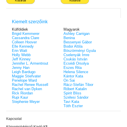
Kosárba
Kosárba
Kiemelt szerzőink
Külföldiek
Magyarok
Brigid Kemmerer
Ashley Carrigan
Cassandra Clare
Benina
Colleen Hoover
Bessenyei Gábor
Elle Kennedy
Bodor Attila
Erin Watt
Böszörményi Gyula
Holly Webb
Cselenyák Imre
Jeff Kinney
Csukás István
Jennifer L. Armentrout
Ecsédi Orsolya
Jenny Han
Eszes Rita
Leigh Bardugo
Helena Silence
Maggie Stiefvater
Kántor Kata
Penelope Ward
On Sai
Rachel Renee Russell
Rácz-Stefán Tibor
Rachel van Dyken
Róbert Katalin
Rick Riordan
Spirit Bliss
Rupi Kaur
Szélesi Sándor
Stephenie Meyer
Tavi Kata
Tóth Eszter
Kapcsolat
Könyvmolyképző Kiadó Kft.