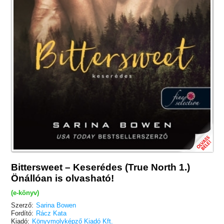
Bittersweet – Keserédes (True North 1.)
Önállóan is olvasható!
(e-könyv)
Szerző:
Sarina Bowen
Fordító:
Rácz Kata
Kiadó:
Könyvmolyképző Kiadó Kft.