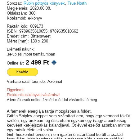
Sorozat:
Rubin pöttyös könyvek
,
True North
Megjelenés:
2020.06.08.
Oldalszám:
360
Kötésmód:
e-könyv
Raktári kód:
009173
ISBN:
9789635610655; 9789635610662
Eredeti cím:
Bittersweet
Méret [mm]:
130 x 200
Elérhető nálunk:
.ePub és .mobi formátumban
2 499 Ft
Online ár:
Kosárba
Várható szállítási idő:
Azonnal
Figyelem!
Elektronikus könyvet vásárolsz!
A termék csak online fizetési móddal vásárolható meg.
A farmerek energiája tartja mozgásban a földet.
Griffin Shipley cseppet sem számított arra, hogy egy vermonti földút
szélén, egy árokban fog összefutni egykori egy (vagy a pontosság
kedvéért két-)éjszakás kalandjával. Öt évvel ezelőtt azonban mintha
egy másik élete lett volna...
Griff huszonhét évesen, nem igazán önszántából került a családi