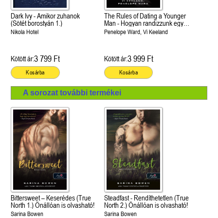
Dark Ivy - Amikor zuhanok
The Rules of Dating a Younger
(Sötét borostyán 1.)
Man - Hogyan randizzunk egy
fiatalabb pasival? (Hogyan
Nikola Hotel
Penelope Ward, Vi Keeland
randizzunk? 4.)
3 799 Ft
3 999 Ft
Kötött ár:
Kötött ár:
Kosárba
Kosárba
A sorozat további termékei
Bittersweet – Keserédes (True
Steadfast - Rendíthetetlen (True
North 1.) Önállóan is olvasható!
North 2.) Önállóan is olvasható!
Sarina Bowen
Sarina Bowen