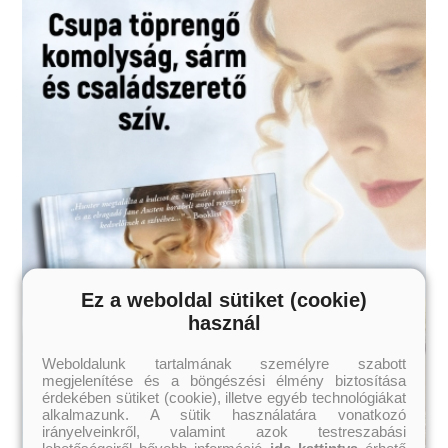
Ez a weboldal sütiket (cookie)
használ
Weboldalunk tartalmának személyre szabott
megjelenítése és a böngészési élmény biztosítása
érdekében sütiket (cookie), illetve egyéb technológiákat
alkalmazunk. A sütik használatára vonatkozó
irányelveinkről, valamint azok testreszabási
lehetőségeiről bővebb információ
ide kattintva
érhető