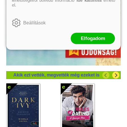
el.
Beállítások
Elfogadom
Akik ezt vették, megvették még ezeket is