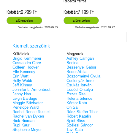
Rebecca Yarros
6 299 Ft
7 199 Ft
Kötött ár:
Kötött ár:
Előrendelem
Előrendelem
Várható megjelenés: 2026.09.22.
Várható megjelenés: 2026.09.22.
Kiemelt szerzőink
Külföldiek
Magyarok
Brigid Kemmerer
Ashley Carrigan
Cassandra Clare
Benina
Colleen Hoover
Bessenyei Gábor
Elle Kennedy
Bodor Attila
Erin Watt
Böszörményi Gyula
Holly Webb
Cselenyák Imre
Jeff Kinney
Csukás István
Jennifer L. Armentrout
Ecsédi Orsolya
Jenny Han
Eszes Rita
Leigh Bardugo
Helena Silence
Maggie Stiefvater
Kántor Kata
Penelope Ward
On Sai
Rachel Renee Russell
Rácz-Stefán Tibor
Rachel van Dyken
Róbert Katalin
Rick Riordan
Spirit Bliss
Rupi Kaur
Szélesi Sándor
Stephenie Meyer
Tavi Kata