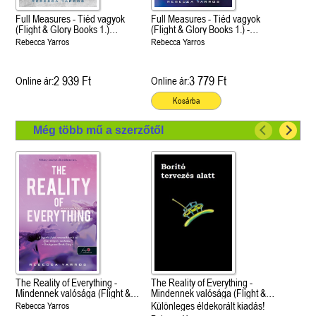
Full Measures - Tiéd vagyok
Full Measures - Tiéd vagyok
(Flight & Glory Books 1.)
(Flight & Glory Books 1.) -
Önállóan is olvasható!
Önállóan is olvasható!
Rebecca Yarros
Rebecca Yarros
2 939 Ft
3 779 Ft
Online ár:
Online ár:
Kosárba
Még több mű a szerzőtől
The Reality of Everything -
The Reality of Everything -
Mindennek valósága (Flight &
Mindennek valósága (Flight &
Glory 5.)
Glory 5.)
Különleges éldekorált kiadás!
Rebecca Yarros