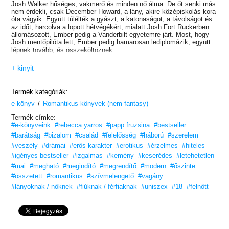
Josh Walker hűséges, vakmerő és minden nő álma. De őt senki más
nem érdekli, csak December Howard, a lány, akire középiskolás kora
óta vágyik. Együtt túlélték a gyászt, a katonaságot, a távolságot és
az időt, harcolva a lopott hétvégékért, mialatt Josh Fort Ruckerben
állomásozott, Ember pedig a Vanderbilt egyetemre járt. Most, hogy
Josh mentőpilóta lett, Ember pedig hamarosan lediplomázik, együtt
lépnek tovább, és összeköltöznek.
Ember nem vágyott a katonabarátnők életére, de Josht szeretni
+ kinyit
azzal jár, hogy el kell fogadnia, amit a hadsereg diktál – még akkor
is, ha búcsút kell vennie a férfitól, aki Afganisztánba indul. Egy olyan
országba, ami egyszer már majdnem megölte őt, és ami
Termék kategóriák:
megfosztotta Embert az édesapjától is.
/
e-könyv
Romantikus könyvek (nem fantasy)
Az utolsó, szerelemmel, szenvedéllyel és a jövőjükről szóló
Termék címke:
tervekkel töltött közös napjaik sem tudják csillapítani Ember
#e-könyveink
#rebecca yarros
#papp fruzsina
#bestseller
félelmeit, és egyvalamit megtanult az apja halála után: vannak olyan
akadályok, amelyeket még a szerelem sem képes legyőzni.
#barátság
#bizalom
#család
#felelősség
#háború
#szerelem
#veszély
#drámai
#erős karakter
#erotikus
#érzelmes
#hiteles
A pilótaiskolának vége.
#igényes bestseller
#izgalmas
#kemény
#keserédes
#letehetetlen
Ez a háború.
#mai
#megható
#megindító
#megrendítő
#modern
#őszinte
#összetett
#romantikus
#szívmelengető
#vagány
Tedd próbára a szíved ezzel a történettel!
#lányoknak / nőknek
#fiúknak / férfiaknak
#uniszex
#18
#felnőtt
„Határozottan egy olyan könyv, amit nem szabad kihagyni!”
–
Catarina, goodreads.com
„Ez a könyv olyan csodálatos szavak papírra vetett gyűjteménye,
amely megérinti a szívedet és a lelkedet.”
– Trish Mint, amazon.com