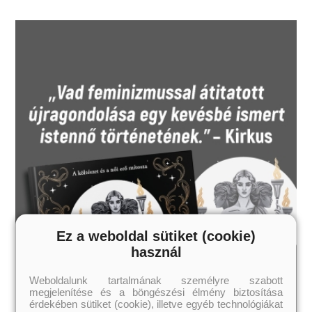
Szereted az érzéki, de tartalmas könyveket? Vidd haza
nyugodtan, tetszeni fog!
Fiatal nőknek, felső korhatár nélkül!
Ez a weboldal sütiket (cookie)
használ
Weboldalunk tartalmának személyre szabott
megjelenítése és a böngészési élmény biztosítása
érdekében sütiket (cookie), illetve egyéb technológiákat