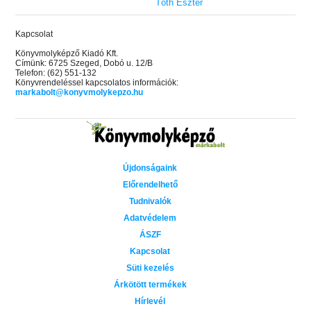
Tóth Eszter
Kapcsolat
Könyvmolyképző Kiadó Kft.
Címünk: 6725 Szeged, Dobó u. 12/B
Telefon: (62) 551-132
Könyvrendeléssel kapcsolatos információk:
markabolt@konyvmolykepzo.hu
Újdonságaink
Előrendelhető
Tudnivalók
Adatvédelem
ÁSZF
Kapcsolat
Süti kezelés
Árkötött termékek
Hírlevél