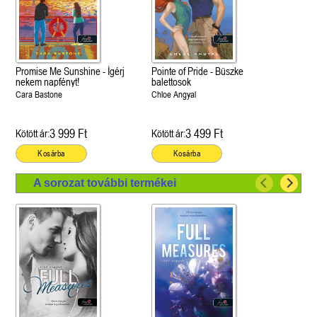
Promise Me Sunshine - Ígérj
Pointe of Pride - Büszke
nekem napfényt!
balettosok
Cara Bastone
Chloe Angyal
3 999 Ft
3 499 Ft
Kötött ár:
Kötött ár:
Kosárba
Kosárba
A sorozat további termékei