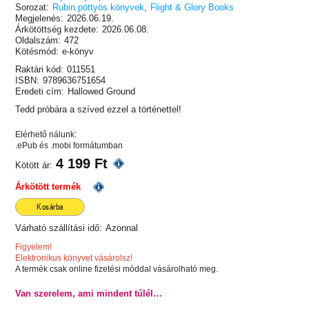
Sorozat:
Rubin pöttyös könyvek
,
Flight & Glory Books
Megjelenés:
2026.06.19.
Árkötöttség kezdete:
2026.06.08.
Oldalszám:
472
Kötésmód:
e-könyv
Raktári kód:
011551
ISBN:
9789636751654
Eredeti cím:
Hallowed Ground
Tedd próbára a szíved ezzel a történettel!
Elérhető nálunk:
.ePub és .mobi formátumban
4 199 Ft
Kötött ár:
Árkötött termék
Kosárba
Várható szállítási idő:
Azonnal
Figyelem!
Elektronikus könyvet vásárolsz!
A termék csak online fizetési móddal vásárolható meg.
Van szerelem, ami mindent túlél…