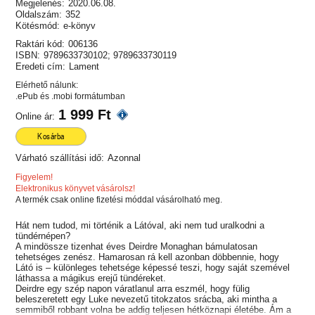
Megjelenés:
2020.06.08.
Oldalszám:
352
Kötésmód:
e-könyv
Raktári kód:
006136
ISBN:
9789633730102; 9789633730119
Eredeti cím:
Lament
Elérhető nálunk:
.ePub és .mobi formátumban
1 999 Ft
Online ár:
Kosárba
Várható szállítási idő:
Azonnal
Figyelem!
Elektronikus könyvet vásárolsz!
A termék csak online fizetési móddal vásárolható meg.
Hát nem tudod, mi történik a Látóval, aki nem tud uralkodni a
tündérnépen?
A mindössze tizenhat éves Deirdre Monaghan bámulatosan
tehetséges zenész. Hamarosan rá kell azonban döbbennie, hogy
Látó is – különleges tehetsége képessé teszi, hogy saját szemével
láthassa a mágikus erejű tündéreket.
Deirdre egy szép napon váratlanul arra eszmél, hogy fülig
beleszeretett egy Luke nevezetű titokzatos srácba, aki mintha a
semmiből robbant volna be addig teljesen hétköznapi életébe. Ám a