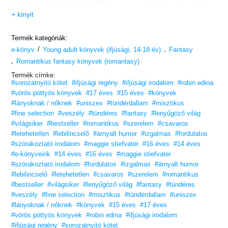
fiú iránta mutatott élénk érdeklődése egyszerű nyári románcnál talán
sokkal sötétebb szándékot takar. Amikor felbukkan a színen Aodhan
+ kinyit
vészjósló alakja, aki a tündérkirálynő halált hozó parancsát hozza,
Dee hirtelen a tündérvilág forgatagának kellős közepébe csöppen. Az
érzelmektől fűtött hatalmi játszma kereszttüzében pedig ott áll Dee
Termék kategóriák:
mellett komolytalan, ám végletekig hűséges legjobb barátja, James
/
,
is.
e-könyv
Young adult könyvek (ifjúsági, 14-18 év)
Fantasy
Bár Deirdre azt kívánta, bárcsak ne várna rá még egy végtelenül
,
Romantikus fantasy könyvek (romantasy)
unalmas nyár, talán mégsem egy több száz esztendős
tündérkirálynővel vívott csata volt az, amire igazán vágyott.
Termék címke:
#sorozatnyitó kötet
#ifjúsági regény
#ifjúsági irodalom
#robin edina
#vörös pöttyös könyvek
#17 éves
#15 éves
#könyvek
#lányoknak / nőknek
#uniszex
#tündérdallam
#misztikus
#fine selection
#veszély
#tündéres
#fantasy
#lenyűgöző világ
#világsiker
#bestseller
#romantikus
#szerelem
#csavaros
#letehetetlen
#lebilincselő
#árnyalt humor
#izgalmas
#fordulatos
#szórakoztató irodalom
#maggie stiefvater
#16 éves
#14 éves
#e-könyveink
#14 éves
#16 éves
#maggie stiefvater
#szórakoztató irodalom
#fordulatos
#izgalmas
#árnyalt humor
#lebilincselő
#letehetetlen
#csavaros
#szerelem
#romantikus
#bestseller
#világsiker
#lenyűgöző világ
#fantasy
#tündéres
#veszély
#fine selection
#misztikus
#tündérdallam
#uniszex
#lányoknak / nőknek
#könyvek
#15 éves
#17 éves
#vörös pöttyös könyvek
#robin edina
#ifjúsági irodalom
#ifjúsági regény
#sorozatnyitó kötet