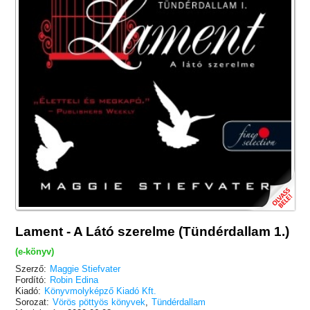
Lament - A Látó szerelme (Tündérdallam 1.)
(e-könyv)
Szerző:
Maggie Stiefvater
Fordító:
Robin Edina
Kiadó:
Könyvmolyképző Kiadó Kft.
Sorozat:
Vörös pöttyös könyvek
,
Tündérdallam