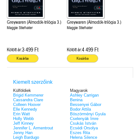
Greywaren (Álmodók-trilógia 3.)
Greywaren (Álmodók-trilógia 3.)
Maggie Stiefvater
Maggie Stiefvater
3 499 Ft
4 499 Ft
Kötött ár:
Kötött ár:
Kosárba
Kosárba
Kiemelt szerzőink
Külföldiek
Magyarok
Brigid Kemmerer
Ashley Carrigan
Cassandra Clare
Benina
Colleen Hoover
Bessenyei Gábor
Elle Kennedy
Bodor Attila
Erin Watt
Böszörményi Gyula
Holly Webb
Cselenyák Imre
Jeff Kinney
Csukás István
Jennifer L. Armentrout
Ecsédi Orsolya
Jenny Han
Eszes Rita
Leigh Bardugo
Helena Silence