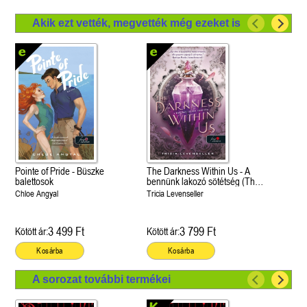
Akik ezt vették, megvették még ezeket is
Pointe of Pride - Büszke
The Darkness Within Us - A
balettosok
bennünk lakozó sötétség (The
Shadows Between Us 2.)
Chloe Angyal
Tricia Levenseller
3 499 Ft
3 799 Ft
Kötött ár:
Kötött ár:
Kosárba
Kosárba
A sorozat további termékei