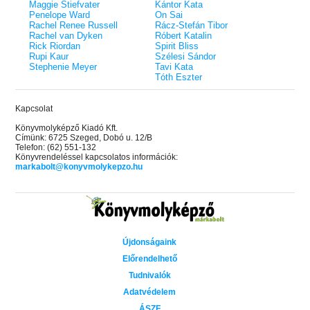
Maggie Stiefvater
Kántor Kata
Penelope Ward
On Sai
Rachel Renee Russell
Rácz-Stefán Tibor
Rachel van Dyken
Róbert Katalin
Rick Riordan
Spirit Bliss
Rupi Kaur
Szélesi Sándor
Stephenie Meyer
Tavi Kata
Tóth Eszter
Kapcsolat
Könyvmolyképző Kiadó Kft.
Címünk: 6725 Szeged, Dobó u. 12/B
Telefon: (62) 551-132
Könyvrendeléssel kapcsolatos információk:
markabolt@konyvmolykepzo.hu
Újdonságaink
Előrendelhető
Tudnivalók
Adatvédelem
ÁSZF