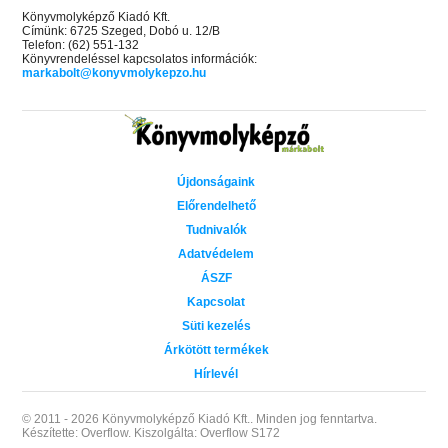
Könyvmolyképző Kiadó Kft.
Címünk: 6725 Szeged, Dobó u. 12/B
Telefon: (62) 551-132
Könyvrendeléssel kapcsolatos információk:
markabolt@konyvmolykepzo.hu
Újdonságaink
Előrendelhető
Tudnivalók
Adatvédelem
ÁSZF
Kapcsolat
Süti kezelés
Árkötött termékek
Hírlevél
© 2011 - 2026 Könyvmolyképző Kiadó Kft..
Minden jog fenntartva.
Készítette: Overflow.
Kiszolgálta: Overflow S172