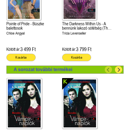
Pointe of Pride - Büszke
The Darkness Within Us - A
balettosok
bennünk lakozó sötétség (The
Shadows Between Us 2.)
Chloe Angyal
Tricia Levenseller
3 499 Ft
3 799 Ft
Kötött ár:
Kötött ár:
Kosárba
Kosárba
A sorozat további termékei