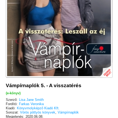
Vámpírnaplók 5. - A visszatérés
(e-könyv)
Szerző:
Lisa Jane Smith
Fordító:
Farkas Veronika
Kiadó:
Könyvmolyképző Kiadó Kft.
Sorozat:
Vörös pöttyös könyvek
,
Vámpírnaplók
Megjelenés:
2020.06.08.