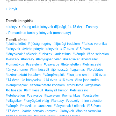
Elena ereje kell neki: a lány halálára szomjazik. Elena története
folytatódik.
+ kinyit
„Briliáns visszatérés, még sötétebb és lenyűgözőbb, mint az előző
kötetek”
– Samantha S. Williams
„Az ember számolja a napokat a
következő részig”
– The Southern Proud
„A műfajban szokatlanul
Termék kategóriák:
mély jellemábrázolás és karakterfejlődés”
– M. Watne
„Ebben a
/
,
kötetben több a természetfeletti jelenség, mint az előzőekben, de
e-könyv
Young adult könyvek (ifjúsági, 14-18 év)
Fantasy
ugyanazok a szerethető karakterek szerepelnek benne”
– K. Shaw
,
Romantikus fantasy könyvek (romantasy)
„Ezerszer jobb a televíziós sorozatnál”
– Jill Christensen Egy szó:
egyre borzongatóbb
Termék címke:
#platina kötet
#ifjúsági regény
#ifjúsági irodalom
#farkas veronika
#könyvek
#vörös pöttyös könyvek
#17 éves
#15 éves
#lányoknak / nőknek
#uniszex
#misztikus
#vámpír
#fine selection
#veszély
#fantasy
#lenyűgöző világ
#világsiker
#bestseller
#romantikus
#szerelem
#csavaros
#letehetetlen
#lebilincselő
#árnyalt humor
#film készült
#jó hosszú
#izgalmas
#fordulatos
#szórakoztató irodalom
#vámpírnaplók
#lisa jane smith
#16 éves
#14 éves
#e-könyveink
#14 éves
#16 éves
#lisa jane smith
#vámpírnaplók
#szórakoztató irodalom
#fordulatos
#izgalmas
#jó hosszú
#film készült
#árnyalt humor
#lebilincselő
#letehetetlen
#csavaros
#szerelem
#romantikus
#bestseller
#világsiker
#lenyűgöző világ
#fantasy
#veszély
#fine selection
#vámpír
#misztikus
#uniszex
#lányoknak / nőknek
#15 éves
#17 éves
#vörös pöttyös könyvek
#könyvek
#farkas veronika