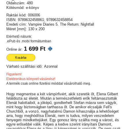
Oldalszám:
480
Kötésmód:
e-könyv
Raktári kód:
006006
ISBN:
9789632458861; 9789632458854
Eredeti cím:
Vampire Diaries 5. The Return: Nightfall
Méret [mm]:
130 x 200
Elérhető nálunk:
.ePub és .mobi formátumban
1 699 Ft
Online ár:
Kosárba
Várható szállítási idő:
Azonnal
Figyelem!
Elektronikus könyvet vásárolsz!
A termék csak online fizetési móddal vásárolható meg.
Hogy megmentse a két vámpírfivért, akik szeretik őt, Elena Gilbert
feláldozta az életét. Miután a természetfeletti erők feltámasztották
Elenát halottaiból, a jóképű, gondterhelt Stefan másra sem vágyik,
mint hogy biztonságban tarthassa őt. De amikor elcsalják Fell's
Churchből, a vonzó, nagyhatalmú Damon kihasználja a lehetőséget
arra, hogy meghódítsa Elenát, nem is tudva, milyen veszedelem
fenyegeti mindkettejüket. Egy gonosz lény szállta meg a várost, és
egyre erősebbé válik. Képes a kedve szerint irányítani Damont,
ugyanakkor Elena és a lány új képességei is vonzzák. De nem csak