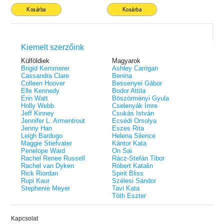
Kosárba
Kosárba
Kiemelt szerzőink
Külföldiek
Magyarok
Brigid Kemmerer
Ashley Carrigan
Cassandra Clare
Benina
Colleen Hoover
Bessenyei Gábor
Elle Kennedy
Bodor Attila
Erin Watt
Böszörményi Gyula
Holly Webb
Cselenyák Imre
Jeff Kinney
Csukás István
Jennifer L. Armentrout
Ecsédi Orsolya
Jenny Han
Eszes Rita
Leigh Bardugo
Helena Silence
Maggie Stiefvater
Kántor Kata
Penelope Ward
On Sai
Rachel Renee Russell
Rácz-Stefán Tibor
Rachel van Dyken
Róbert Katalin
Rick Riordan
Spirit Bliss
Rupi Kaur
Szélesi Sándor
Stephenie Meyer
Tavi Kata
Tóth Eszter
Kapcsolat