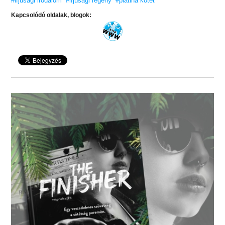
#ifjúsági irodalom
#ifjúsági regény
#platina kötet
Kapcsolódó oldalak, blogok: