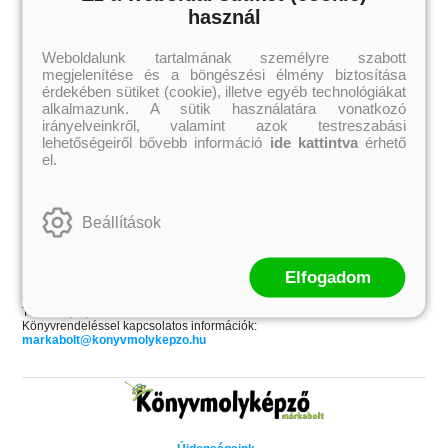
Elle Kennedy
Bodor Attila
használ
Erin Watt
Böszörményi Gyula
Holly Webb
Cselenyák Imre
Jeff Kinney
Csukás István
Weboldalunk tartalmának személyre szabott
Jennifer L. Armentrout
Ecsédi Orsolya
megjelenítése és a böngészési élmény biztosítása
Jenny Han
Eszes Rita
érdekében sütiket (cookie), illetve egyéb technológiákat
Leigh Bardugo
Helena Silence
Maggie Stiefvater
Kántor Kata
alkalmazunk. A sütik használatára vonatkozó
Penelope Ward
On Sai
irányelveinkről, valamint azok testreszabási
Rachel Renee Russell
Rácz-Stefán Tibor
lehetőségeiről bővebb információ
ide kattintva
érhető
Rachel van Dyken
Róbert Katalin
el.
Rick Riordan
Spirit Bliss
Rupi Kaur
Szélesi Sándor
Stephenie Meyer
Tavi Kata
Tóth Eszter
Beállítások
Kapcsolat
Elfogadom
Könyvmolyképző Kiadó Kft.
Címünk: 6725 Szeged, Dobó u. 12/B
Telefon: (62) 551-132
Könyvrendeléssel kapcsolatos információk:
markabolt@konyvmolykepzo.hu