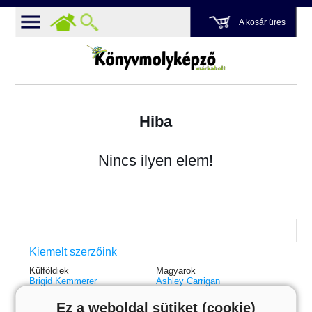
A kosár üres
Hiba
Nincs ilyen elem!
Kiemelt szerzőink
Külföldiek
Magyarok
Brigid Kemmerer
Ashley Carrigan
Cassandra Clare
Benina
Colleen Hoover
Bessenyei Gábor
Ez a weboldal sütiket (cookie)