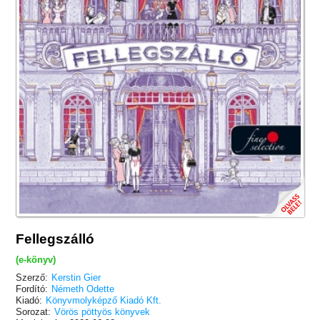
Fellegszálló
(e-könyv)
Szerző:
Kerstin Gier
Fordító:
Németh Odette
Kiadó:
Könyvmolyképző Kiadó Kft.
Sorozat:
Vörös pöttyös könyvek