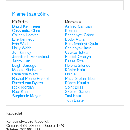
Kiemelt szerzőink
Külföldiek
Magyarok
Brigid Kemmerer
Ashley Carrigan
Cassandra Clare
Benina
Colleen Hoover
Bessenyei Gábor
Elle Kennedy
Bodor Attila
Erin Watt
Böszörményi Gyula
Holly Webb
Cselenyák Imre
Jeff Kinney
Csukás István
Jennifer L. Armentrout
Ecsédi Orsolya
Jenny Han
Eszes Rita
Leigh Bardugo
Helena Silence
Maggie Stiefvater
Kántor Kata
Penelope Ward
On Sai
Rachel Renee Russell
Rácz-Stefán Tibor
Rachel van Dyken
Róbert Katalin
Rick Riordan
Spirit Bliss
Rupi Kaur
Szélesi Sándor
Stephenie Meyer
Tavi Kata
Tóth Eszter
Kapcsolat
Könyvmolyképző Kiadó Kft.
Címünk: 6725 Szeged, Dobó u. 12/B
Telefon: (62) 551-132