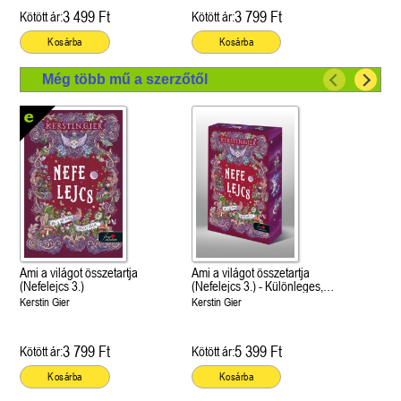
3 499 Ft
3 799 Ft
Kötött ár:
Kötött ár:
Kosárba
Kosárba
Még több mű a szerzőtől
Ami a világot összetartja
Ami a világot összetartja
(Nefelejcs 3.)
(Nefelejcs 3.) - Különleges,
éldekorált kiadás!
Kerstin Gier
Kerstin Gier
3 799 Ft
5 399 Ft
Kötött ár:
Kötött ár:
Kosárba
Kosárba