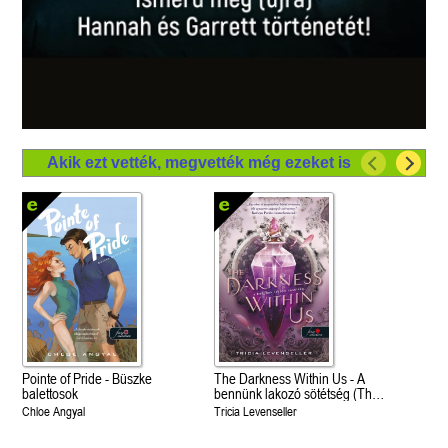
Akik ezt vették, megvették még ezeket is
Pointe of Pride - Büszke
The Darkness Within Us - A
balettosok
bennünk lakozó sötétség (The
Shadows Between Us 2.)
Chloe Angyal
Tricia Levenseller