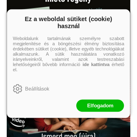
Ez a weboldal sütiket (cookie)
használ
Weboldalunk tartalmának személyre szabott
megjelenítése és a böngészési élmény biztosítása
érdekében sütiket (cookie), illetve egyéb technológiákat
alkalmazunk. A sütik használatára vonatkozó
irányelveinkről, valamint azok testreszabási
lehetőségeiről bővebb információ
ide kattintva
érhető
el.
Beállítások
Elfogadom