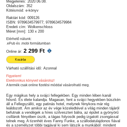
Megjelenés:
2020.06.08.
Oldalszám:
352
Kötésmód:
e-könyv
Raktári kód:
009126
ISBN:
9789634579977; 9789634579984
Eredeti cím:
Wolkenschloss
Méret [mm]:
130 x 200
Elérhető nálunk:
.ePub és .mobi formátumban
2 299 Ft
Online ár:
Kosárba
Várható szállítási idő:
Azonnal
Figyelem!
Elektronikus könyvet vásárolsz!
A termék csak online fizetési móddal vásárolható meg.
Egy mágikus hely a svájci fellegekben. Egy minden lében kanál
hősnő. És élete kalandja. Magasan, fent a svájci hegyekben büszkén
áll a Fellegszálló, egy patinás hotel, melynek fénykora már rég
leáldozott. Ám amikor az év vége közeledtével a világ minden tájáról
befutnak a vendégek a híres szilveszteri bálra, az épület a gyönyörű
csillárok fényében úszik, a tágas folyosók pedig izgatott zsongással
telnek meg. A tizenhét éves Fanny Funke, a szállodatulajdonos fiával
és a személyzet többi tagjával ki sem látszik a munkából: mindent