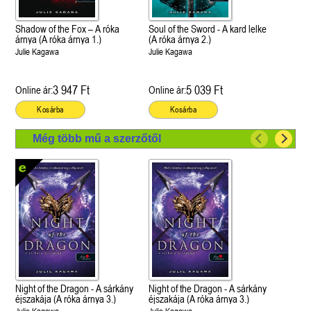
Shadow of the Fox – A róka
Soul of the Sword - A kard lelke
árnya (A róka árnya 1.)
(A róka árnya 2.)
Julie Kagawa
Julie Kagawa
3 947 Ft
5 039 Ft
Online ár:
Online ár:
Kosárba
Kosárba
Még több mű a szerzőtől
Night of the Dragon - A sárkány
Night of the Dragon - A sárkány
éjszakája (A róka árnya 3.)
éjszakája (A róka árnya 3.)