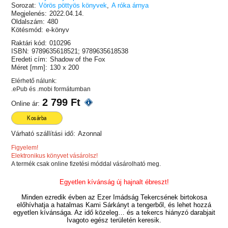
Sorozat:
Vörös pöttyös könyvek
,
A róka árnya
Megjelenés:
2022.04.14.
Oldalszám:
480
Kötésmód:
e-könyv
Raktári kód:
010296
ISBN:
9789635618521; 9789635618538
Eredeti cím:
Shadow of the Fox
Méret [mm]:
130 x 200
Elérhető nálunk:
.ePub és .mobi formátumban
2 799 Ft
Online ár:
Kosárba
Várható szállítási idő:
Azonnal
Figyelem!
Elektronikus könyvet vásárolsz!
A termék csak online fizetési móddal vásárolható meg.
Egyetlen kívánság új hajnalt ébreszt!
Minden ezredik évben az Ezer Imádság Tekercsének birtokosa
előhívhatja a hatalmas Kami Sárkányt a tengerből, és lehet hozzá
egyetlen kívánsága. Az idő közeleg… és a tekercs hiányzó darabjait
Ivagoto egész területén keresik.