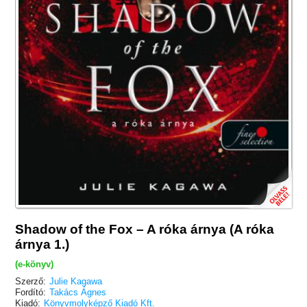
Shadow of the Fox – A róka árnya (A róka
árnya 1.)
(e-könyv)
Szerző:
Julie Kagawa
Fordító:
Takács Ágnes
Kiadó:
Könyvmolyképző Kiadó Kft.