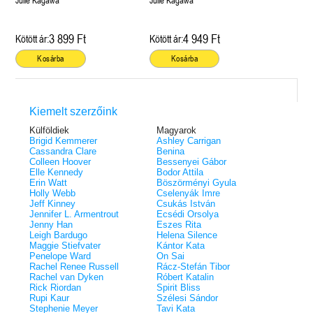
Julie Kagawa
Julie Kagawa
3 899 Ft
4 949 Ft
Kötött ár:
Kötött ár:
Kosárba
Kosárba
Kiemelt szerzőink
Külföldiek
Magyarok
Brigid Kemmerer
Ashley Carrigan
Cassandra Clare
Benina
Colleen Hoover
Bessenyei Gábor
Elle Kennedy
Bodor Attila
Erin Watt
Böszörményi Gyula
Holly Webb
Cselenyák Imre
Jeff Kinney
Csukás István
Jennifer L. Armentrout
Ecsédi Orsolya
Jenny Han
Eszes Rita
Leigh Bardugo
Helena Silence
Maggie Stiefvater
Kántor Kata
Penelope Ward
On Sai
Rachel Renee Russell
Rácz-Stefán Tibor
Rachel van Dyken
Róbert Katalin
Rick Riordan
Spirit Bliss
Rupi Kaur
Szélesi Sándor
Stephenie Meyer
Tavi Kata