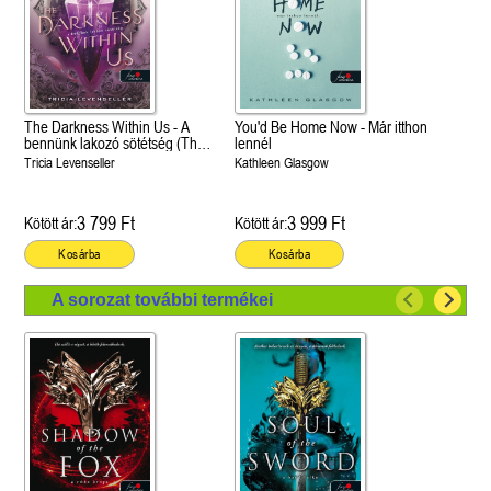
The Darkness Within Us - A
You'd Be Home Now - Már itthon
bennünk lakozó sötétség (The
lennél
Shadows Between Us 2.)
Tricia Levenseller
Kathleen Glasgow
3 799 Ft
3 999 Ft
Kötött ár:
Kötött ár:
Kosárba
Kosárba
A sorozat további termékei