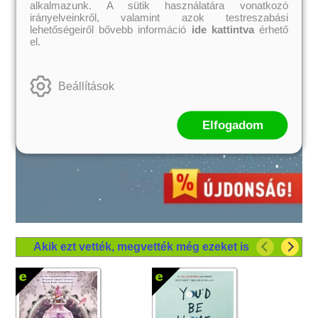
alkalmazunk. A sütik használatára vonatkozó
irányelveinkről, valamint azok testreszabási
lehetőségeiről bővebb információ
ide kattintva
érhető
el.
Beállítások
Elfogadom
Akik ezt vették, megvették még ezeket is