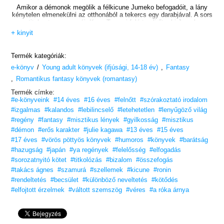
Amikor a démonok megölik a félkicune Jumeko befogadóit, a lány
kénytelen elmenekülni az otthonából a tekercs egy darabjával. A sors
a titokzatos szamuráj, Kage Tacumi felé tereli őt, aki Jumeko
egyetlen reménye a túlélésre. Ám a fiú parancsot kapott a tekercs
+ kinyit
megszerzésére. Ezzel egy nyugtalanító szövetség köttetik, és
Jumeko megkezdi élete legnagyobb megtévesztését, tudva, hogy a
titka nem csupán élet-halál kérdése – az egész világ sorsa múlik
Termék kategóriák:
rajta
/
,
e-könyv
Young adult könyvek (ifjúsági, 14-18 év)
Fantasy
A japán mitológia inspirálta történet a kirobbanóan tehetséges
,
Romantikus fantasy könyvek (romantasy)
Julie Kagawa tollából.
Termék címke:
Az év legelképesztőbb fantasyje.
#e-könyveink
#14 éves
#16 éves
#felnőtt
#szórakoztató irodalom
#izgalmas
#kalandos
#lebilincselő
#letehetetlen
#lenyűgöző világ
„Már az első fejezettől kezdve imádtam, és jobban elbűvölt,
#regény
mint bármelyik idén olvasott könyv. Libabőr. Könnyek. Tökéletesség.
#fantasy
#misztikus lények
#gyilkosság
#misztikus
Ez a három szó jut róla eszembe, és ahogy haladtam előre,
#démon
#erős karakter
#julie kagawa
#13 éves
#15 éves
egyre jobban beleszerettem a történetbe.”
#17 éves
#vörös pöttyös könyvek
#humoros
#könyvek
#barátság
– Melanie, goodreads.com –
#hazugság
#japán
#ya regények
#felelősség
#elfogadás
„Tele van akcióval, humorral, feszültséggel, horrorral,
#sorozatnyitó kötet
#titkolózás
#bizalom
#összefogás
bimbózó románccal, ami teljesen lebilincselt.”
#takács ágnes
#szamurá
#szellemek
#kicune
#ronin
– Lerizza Mae, goodreads.com –
#rendeltetés
#becsület
#különböző neveltetés
#kötődés
Szereted a Vörös pöttyös könyveket?
#elfojtott érzelmek
#váltott szemszög
#véres
#a róka árnya
Vidd haza nyugodtan! Tetszeni fog.
13 éves kortól ajánljuk!