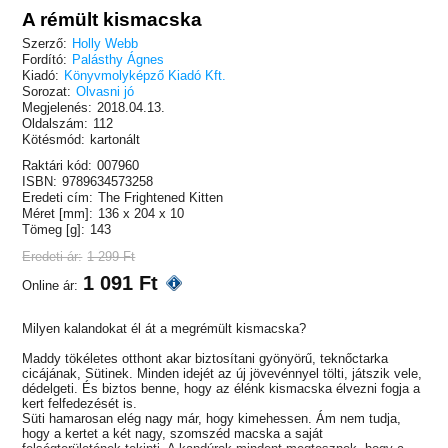
A rémült kismacska
Szerző:
Holly Webb
Fordító:
Palásthy Ágnes
Kiadó:
Könyvmolyképző Kiadó Kft.
Sorozat:
Olvasni jó
Megjelenés:
2018.04.13.
Oldalszám:
112
Kötésmód:
kartonált
Raktári kód:
007960
ISBN:
9789634573258
Eredeti cím:
The Frightened Kitten
Méret [mm]:
136 x 204 x 10
Tömeg [g]:
143
Eredeti ár:
1 299 Ft
1 091 Ft
Online ár:
Milyen kalandokat él át a megrémült kismacska?
Maddy tökéletes otthont akar biztosítani gyönyörű, teknőctarka
cicájának, Sütinek. Minden idejét az új jövevénnyel tölti, játszik vele,
dédelgeti. És biztos benne, hogy az élénk kismacska élvezni fogja a
kert felfedezését is.
Süti hamarosan elég nagy már, hogy kimehessen. Ám nem tudja,
hogy a kertet a két nagy, szomszéd macska a saját