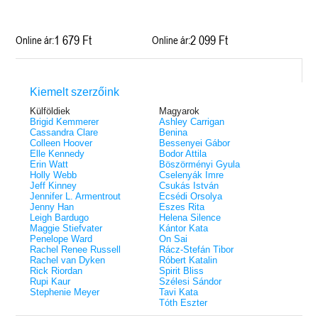
1 679 Ft
2 099 Ft
Online ár:
Online ár:
Kiemelt szerzőink
Külföldiek
Magyarok
Brigid Kemmerer
Ashley Carrigan
Cassandra Clare
Benina
Colleen Hoover
Bessenyei Gábor
Elle Kennedy
Bodor Attila
Erin Watt
Böszörményi Gyula
Holly Webb
Cselenyák Imre
Jeff Kinney
Csukás István
Jennifer L. Armentrout
Ecsédi Orsolya
Jenny Han
Eszes Rita
Leigh Bardugo
Helena Silence
Maggie Stiefvater
Kántor Kata
Penelope Ward
On Sai
Rachel Renee Russell
Rácz-Stefán Tibor
Rachel van Dyken
Róbert Katalin
Rick Riordan
Spirit Bliss
Rupi Kaur
Szélesi Sándor
Stephenie Meyer
Tavi Kata
Tóth Eszter