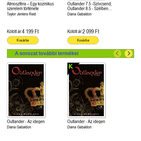
Atmoszféra – Egy kozmikus
Outlander 7.5 -Szívcsend,
szerelem története
Outlander 8.5 - Szélben
sodródó falevél
Taylor Jenkins Reid
Diana Gabaldon
4 199 Ft
2 099 Ft
Kötött ár:
Kötött ár:
Kosárba
Kosárba
A sorozat további termékei
Outlander - Az idegen
Outlander - Az idegen
Diana Gabaldon
Diana Gabaldon