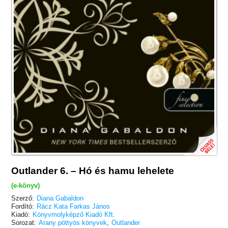
Outlander 6. – Hó és hamu lehelete
(e-könyv)
Szerző:
Diana Gabaldon
Fordító:
Rácz Kata Farkas János
Kiadó:
Könyvmolyképző Kiadó Kft.
Sorozat:
Arany pöttyös könyvek
,
Outlander