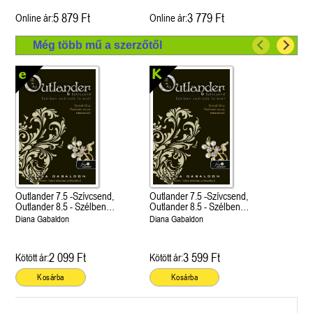
5 879 Ft
3 779 Ft
Online ár:
Online ár:
Még több mű a szerzőtől
Outlander 7.5 -Szívcsend,
Outlander 7.5 -Szívcsend,
Outlander 8.5 - Szélben
Outlander 8.5 - Szélben
sodródó falevél
sodródó falevél
Diana Gabaldon
Diana Gabaldon
2 099 Ft
3 599 Ft
Kötött ár:
Kötött ár:
Kosárba
Kosárba