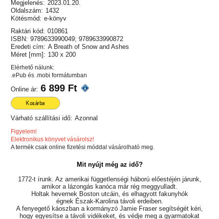
Megjelenés:
2023.01.20.
Oldalszám:
1432
Kötésmód:
e-könyv
Raktári kód:
010861
ISBN:
9789633990049; 9789633990872
Eredeti cím:
A Breath of Snow and Ashes
Méret [mm]:
130 x 200
Elérhető nálunk:
.ePub és .mobi formátumban
6 899 Ft
Online ár:
Kosárba
Várható szállítási idő:
Azonnal
Figyelem!
Elektronikus könyvet vásárolsz!
A termék csak online fizetési móddal vásárolható meg.
Mit nyújt még az idő?
1772-t írunk. Az amerikai függetlenségi háború előestéjén járunk,
amikor a lázongás kanóca már rég meggyulladt.
Holtak hevernek Boston utcáin, és elhagyott fakunyhók
égnek Észak-Karolina távoli erdeiben.
A fenyegető káoszban a kormányzó Jamie Fraser segítségét kéri,
hogy egyesítse a távoli vidékeket, és védje meg a gyarmatokat