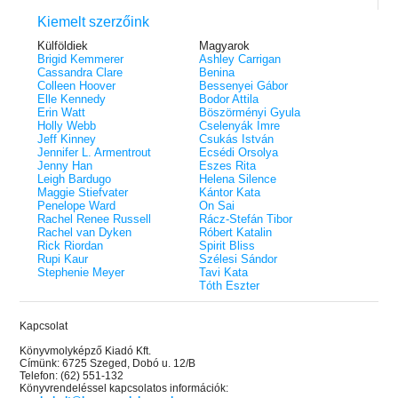
Kiemelt szerzőink
Külföldiek
Magyarok
Brigid Kemmerer
Ashley Carrigan
Cassandra Clare
Benina
Colleen Hoover
Bessenyei Gábor
Elle Kennedy
Bodor Attila
Erin Watt
Böszörményi Gyula
Holly Webb
Cselenyák Imre
Jeff Kinney
Csukás István
Jennifer L. Armentrout
Ecsédi Orsolya
Jenny Han
Eszes Rita
Leigh Bardugo
Helena Silence
Maggie Stiefvater
Kántor Kata
Penelope Ward
On Sai
Rachel Renee Russell
Rácz-Stefán Tibor
Rachel van Dyken
Róbert Katalin
Rick Riordan
Spirit Bliss
Rupi Kaur
Szélesi Sándor
Stephenie Meyer
Tavi Kata
Tóth Eszter
Kapcsolat
Könyvmolyképző Kiadó Kft.
Címünk: 6725 Szeged, Dobó u. 12/B
Telefon: (62) 551-132
Könyvrendeléssel kapcsolatos információk: