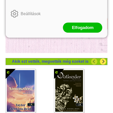
Beállítások
Elfogadom
Akik ezt vették, megvették még ezeket is