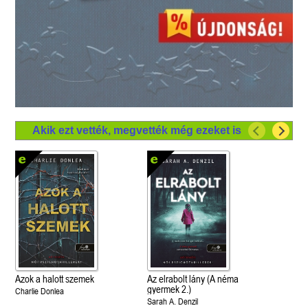
Akik ezt vették, megvették még ezeket is
Azok a halott szemek
Az elrabolt lány (A néma
gyermek 2.)
Charlie Donlea
Sarah A. Denzil