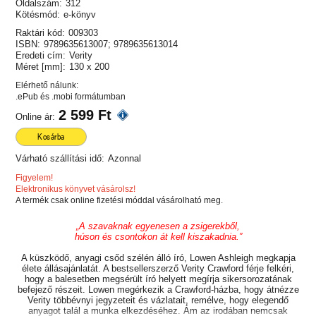
Oldalszám:
312
Kötésmód:
e-könyv
Raktári kód:
009303
ISBN:
9789635613007; 9789635613014
Eredeti cím:
Verity
Méret [mm]:
130 x 200
Elérhető nálunk:
.ePub és .mobi formátumban
2 599 Ft
Online ár:
Kosárba
Várható szállítási idő:
Azonnal
Figyelem!
Elektronikus könyvet vásárolsz!
A termék csak online fizetési móddal vásárolható meg.
„A szavaknak egyenesen a zsigerekből,
húson és csontokon át kell kiszakadnia.”
A küszködő, anyagi csőd szélén álló író, Lowen Ashleigh megkapja
élete állásajánlatát. A bestsellerszerző Verity Crawford férje felkéri,
hogy a balesetben megsérült író helyett megírja sikersorozatának
befejező részeit. Lowen megérkezik a Crawford-házba, hogy átnézze
Verity többévnyi jegyzeteit és vázlatait, remélve, hogy elegendő
anyagot talál a munka elkezdéséhez. Ám az irodában nemcsak