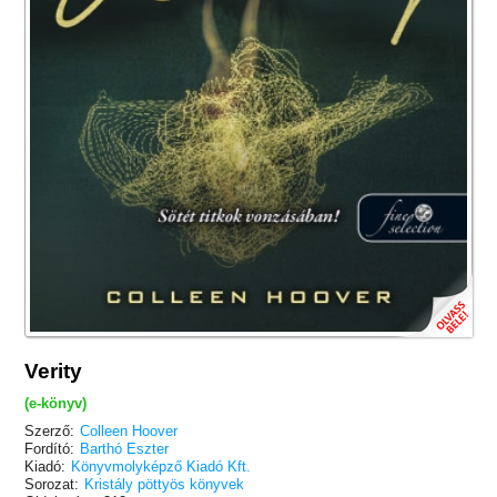
Verity
(e-könyv)
Szerző:
Colleen Hoover
Fordító:
Barthó Eszter
Kiadó:
Könyvmolyképző Kiadó Kft.
Sorozat:
Kristály pöttyös könyvek