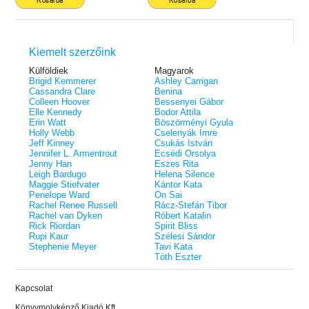
Kosárba
Kosárba
Kiemelt szerzőink
Külföldiek
Magyarok
Brigid Kemmerer
Ashley Carrigan
Cassandra Clare
Benina
Colleen Hoover
Bessenyei Gábor
Elle Kennedy
Bodor Attila
Erin Watt
Böszörményi Gyula
Holly Webb
Cselenyák Imre
Jeff Kinney
Csukás István
Jennifer L. Armentrout
Ecsédi Orsolya
Jenny Han
Eszes Rita
Leigh Bardugo
Helena Silence
Maggie Stiefvater
Kántor Kata
Penelope Ward
On Sai
Rachel Renee Russell
Rácz-Stefán Tibor
Rachel van Dyken
Róbert Katalin
Rick Riordan
Spirit Bliss
Rupi Kaur
Szélesi Sándor
Stephenie Meyer
Tavi Kata
Tóth Eszter
Kapcsolat
Könyvmolyképző Kiadó Kft.