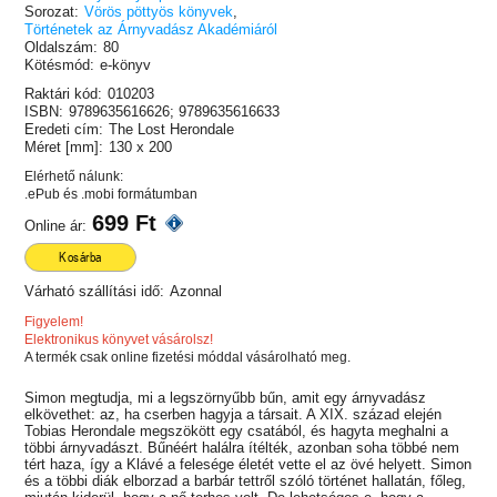
Sorozat:
Vörös pöttyös könyvek
,
Történetek az Árnyvadász Akadémiáról
Oldalszám:
80
Kötésmód:
e-könyv
Raktári kód:
010203
ISBN:
9789635616626; 9789635616633
Eredeti cím:
The Lost Herondale
Méret [mm]:
130 x 200
Elérhető nálunk:
.ePub és .mobi formátumban
699 Ft
Online ár:
Kosárba
Várható szállítási idő:
Azonnal
Figyelem!
Elektronikus könyvet vásárolsz!
A termék csak online fizetési móddal vásárolható meg.
Simon megtudja, mi a legszörnyűbb bűn, amit egy árnyvadász
elkövethet: az, ha cserben hagyja a társait. A XIX. század elején
Tobias Herondale megszökött egy csatából, és hagyta meghalni a
többi árnyvadászt. Bűnéért halálra ítélték, azonban soha többé nem
tért haza, így a Klávé a felesége életét vette el az övé helyett. Simon
és a többi diák elborzad a barbár tettről szóló történet hallatán, főleg,