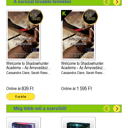
A sorozat további termékei
Welcome to Shadowhunter
Welcome to Shadowhunter
Academy – Az Árnyvadász
Academy – Az Árnyvadász
Akadémia
Akadémia
Cassandra Clare, Sarah Rees
Cassandra Clare, Sarah Rees
Brennan
Brennan
839 Ft
1 595 Ft
Online ár:
Online ár:
Kosárba
Még több mű a szerzőtől