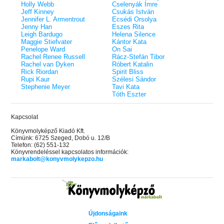
Holly Webb
Cselenyák Imre
Jeff Kinney
Csukás István
Jennifer L. Armentrout
Ecsédi Orsolya
Jenny Han
Eszes Rita
Leigh Bardugo
Helena Silence
Maggie Stiefvater
Kántor Kata
Penelope Ward
On Sai
Rachel Renee Russell
Rácz-Stefán Tibor
Rachel van Dyken
Róbert Katalin
Rick Riordan
Spirit Bliss
Rupi Kaur
Szélesi Sándor
Stephenie Meyer
Tavi Kata
Tóth Eszter
Kapcsolat
Könyvmolyképző Kiadó Kft.
Címünk: 6725 Szeged, Dobó u. 12/B
Telefon: (62) 551-132
Könyvrendeléssel kapcsolatos információk:
markabolt@konyvmolykepzo.hu
Újdonságaink