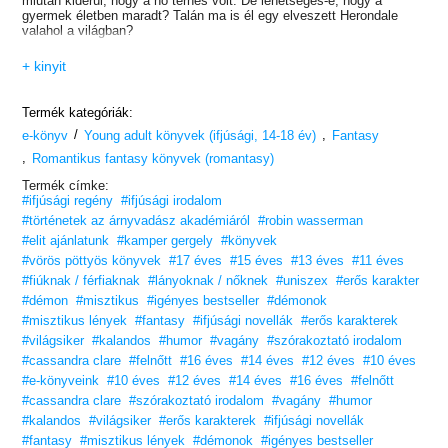
miután kiderül, hogy a nő terhes volt. De lehetséges-e, hogy a
gyermek életben maradt? Talán ma is él egy elveszett Herondale
valahol a világban?
+ kinyit
Termék kategóriák:
/
,
e-könyv
Young adult könyvek (ifjúsági, 14-18 év)
Fantasy
,
Romantikus fantasy könyvek (romantasy)
Termék címke:
#ifjúsági regény
#ifjúsági irodalom
#történetek az árnyvadász akadémiáról
#robin wasserman
#elit ajánlatunk
#kamper gergely
#könyvek
#vörös pöttyös könyvek
#17 éves
#15 éves
#13 éves
#11 éves
#fiúknak / férfiaknak
#lányoknak / nőknek
#uniszex
#erős karakter
#démon
#misztikus
#igényes bestseller
#démonok
#misztikus lények
#fantasy
#ifjúsági novellák
#erős karakterek
#világsiker
#kalandos
#humor
#vagány
#szórakoztató irodalom
#cassandra clare
#felnőtt
#16 éves
#14 éves
#12 éves
#10 éves
#e-könyveink
#10 éves
#12 éves
#14 éves
#16 éves
#felnőtt
#cassandra clare
#szórakoztató irodalom
#vagány
#humor
#kalandos
#világsiker
#erős karakterek
#ifjúsági novellák
#fantasy
#misztikus lények
#démonok
#igényes bestseller