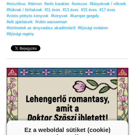
#misztikus
#démon
#erős karakter
#uniszex
#lányoknak / nőknek
#fiúknak / férfiaknak
#11 éves
#13 éves
#15 éves
#17 éves
#vörös pöttyös könyvek
#könyvek
#kamper gergely
#elit ajánlatunk
#robin wasserman
#történetek az árnyvadász akadémiáról
#ifjúsági irodalom
#ifjúsági regény
Ez a weboldal sütiket (cookie)