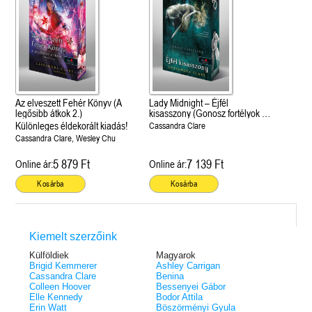
Az elveszett Fehér Könyv (A
Lady Midnight – Éjfél
legősibb átkok 2.)
kisasszony (Gonosz fortélyok 1.)
Különleges éldekorált kiadás!
Különleges éldekorált kiadás!
Cassandra Clare
Cassandra Clare, Wesley Chu
5 879 Ft
7 139 Ft
Online ár:
Online ár:
Kosárba
Kosárba
Kiemelt szerzőink
Külföldiek
Magyarok
Brigid Kemmerer
Ashley Carrigan
Cassandra Clare
Benina
Colleen Hoover
Bessenyei Gábor
Elle Kennedy
Bodor Attila
Erin Watt
Böszörményi Gyula