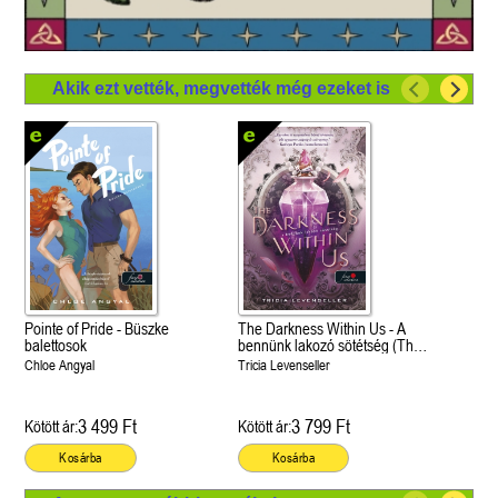
Akik ezt vették, megvették még ezeket is
Pointe of Pride - Büszke
The Darkness Within Us - A
balettosok
bennünk lakozó sötétség (The
Shadows Between Us 2.)
Chloe Angyal
Tricia Levenseller
3 499 Ft
3 799 Ft
Kötött ár:
Kötött ár:
Kosárba
Kosárba