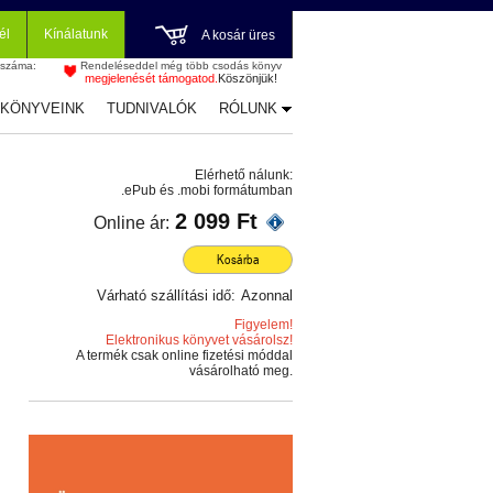
él
Kínálatunk
A kosár üres
 száma:
Rendeléseddel még több csodás könyv
megjelenését támogatod.
Köszönjük!
-KÖNYVEINK
TUDNIVALÓK
RÓLUNK
Elérhető nálunk:
.ePub és .mobi formátumban
2 099 Ft
Online ár:
Kosárba
Várható szállítási idő:
Azonnal
Figyelem!
Elektronikus könyvet vásárolsz!
A termék csak online fizetési móddal
vásárolható meg.