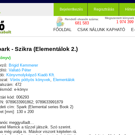
Bejelentkezés
Regisztrálás
Hírlev
Megszerzett könyvek
Rendelő olvasók száma:
1 974 399
681 583
FŐOLDAL
CSAK NÁLUNK KAPHATÓ
E
ark - Szikra (Elementálok 2.)
könyv)
rző:
Brigid Kemmerer
dító:
Vallató Péter
dó:
Könyvmolyképző Kiadó Kft.
ozat:
Vörös pöttyös könyvek
,
Elementálok
alszám:
472
ésmód:
e-könyv
tári kód:
006293
N:
9789633991862; 9789633991879
deti cím:
Spark (Elemental series Book 2)
et [mm]:
130 x 200
anóc meggyulladt…
riel Merrick a tűzzel játszik. Szó szerint.
a még uralja is. Máskor viszont képtelen rá.