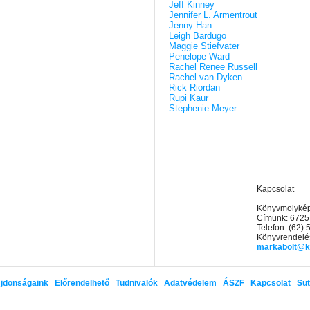
Jeff Kinney
Jennifer L. Armentrout
Jenny Han
Leigh Bardugo
Maggie Stiefvater
Penelope Ward
Rachel Renee Russell
Rachel van Dyken
Rick Riordan
Rupi Kaur
Stephenie Meyer
Kapcsolat
Könyvmolyképz
Címünk: 6725
Telefon: (62)
Könyvrendelés
markabolt@k
jdonságaink
Előrendelhető
Tudnivalók
Adatvédelem
ÁSZF
Kapcsolat
Süt