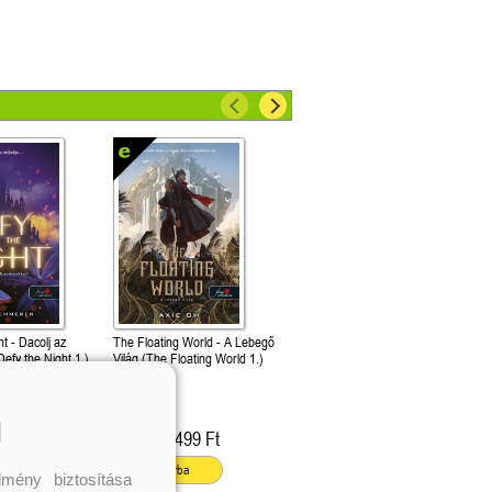
t - Dacolj az
The Floating World - A Lebegő
Defy the Night 1.)
Világ (The Floating World 1.)
erer
Axie Oh
l
199 Ft
3 499 Ft
Kötött ár:
ba
Kosárba
mény biztosítása