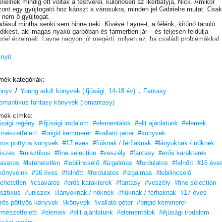
rielnek mindig ott voltak a testvérei, különösen az ikerbátyja, Nick. Amikor
zont egy gyújtogató hoz káoszt a városukra, minden jel Gabrielre mutat. Csak
 nem ő gyújtogat.
dásul mintha senki sem hinne neki. Kivéve Layne-t, a félénk, kitűnő tanuló
edikest, aki magas nyakú garbóban és farmerben jár – és teljesen feldúlja
riel érzelmeit. Layne nagyon jól megérti, milyen az, ha családi problémákkal
d az ember, és érti a titkokat is. Neki is van jó néhány.
riel nem engedheti meg, hogy Layne rájöjjön, milyenek is a testvérei, a
inyit
ességeik, és milyen veszélyek leselkednek rájuk. Van azonban néhány olyan
kázat, amit nem hajlandó vállalni.
mék kategóriák:
/
,
önyv
Young adult könyvek (ifjúsági, 14-18 év)
Fantasy
omantikus fantasy könyvek (romantasy)
mék címke:
júsági regény
#ifjúsági irodalom
#elementálok
#elit ajánlatunk
#elemek
rmészetfeletti
#brigid kemmerer
#vallató péter
#könyvek
rös pöttyös könyvek
#17 éves
#fiúknak / férfiaknak
#lányoknak / nőknek
iszex
#misztikus
#fine selection
#veszély
#fantasy
#erős karakterek
avaros
#letehetetlen
#lebilincselő
#izgalmas
#fordulatos
#felnőtt
#16 éve
könyveink
#16 éves
#felnőtt
#fordulatos
#izgalmas
#lebilincselő
tehetetlen
#csavaros
#erős karakterek
#fantasy
#veszély
#fine selection
sztikus
#uniszex
#lányoknak / nőknek
#fiúknak / férfiaknak
#17 éves
rös pöttyös könyvek
#könyvek
#vallató péter
#brigid kemmerer
rmészetfeletti
#elemek
#elit ajánlatunk
#elementálok
#ifjúsági irodalom