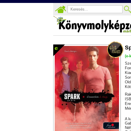
Sp
(e-
Sze
For
Kia
Sor
Old
Köt
Rak
ISB
Ere
Mér
A k
Gab
Néh