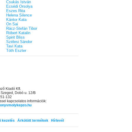
Csukás István
Ecsédi Orsolya
Eszes Rita
Helena Silence
Kántor Kata
On Sai
Rácz-Stefán Tibor
Róbert Katalin
Spirit Bliss
Szélesi Sándor
Tavi Kata
Tóth Eszter
ő Kiadó Kft.
 Szeged, Dobó u. 12/B
 551-132
sel kapcsolatos információk:
onyvmolykepzo.hu
i kezelés
Árkötött termékek
Hírlevél