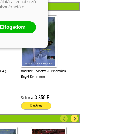
nálatára vonatkozó
ntva
érhető el.
Elfogadom
k 4.)
Sacrifice - Áldozat (Elementálok 5.)
Brigid Kemmerer
3 359 Ft
Online ár:
Kosárba