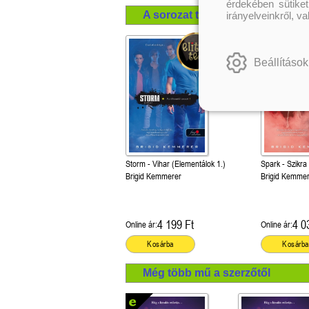
érdekében sütiket
A sorozat további termékei
irányelveinkről, v
Beállítások
Storm - Vihar (Elementálok 1.)
Spark - Szikra
Brigid Kemmerer
Brigid Kemme
4 199 Ft
4 0
Online ár:
Online ár:
Kosárba
Kosárba
Még több mű a szerzőtől