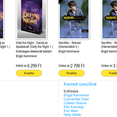
j az
Defy the Night - Dacolj az
Sacrifice - Áldozat
Sacrifice - Á
Night 1.)
éjszakával! (Defy the Night 1.)
(Elementálok 5.)
(Elementálok
Különleges éldekorált kiadás!
Brigid Kemmerer
Brigid Kemm
Brigid Kemmerer
6 299 Ft
2 799 Ft
3 
Kötött ár:
Online ár:
Online ár:
Kosárba
Kosárba
Kosár
Kiemelt szerzőink
Külföldiek
Brigid Kemmerer
Cassandra Clare
Colleen Hoover
Elle Kennedy
Erin Watt
Holly Webb