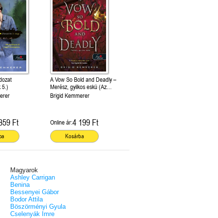
ldozat
A Vow So Bold and Deadly –
 5.)
Merész, gyilkos eskü (Az
Átoktörő 3.)
erer
Brigid Kemmerer
359 Ft
4 199 Ft
Online ár:
ba
Kosárba
Magyarok
Ashley Carrigan
Benina
Bessenyei Gábor
Bodor Attila
Böszörményi Gyula
Cselenyák Imre