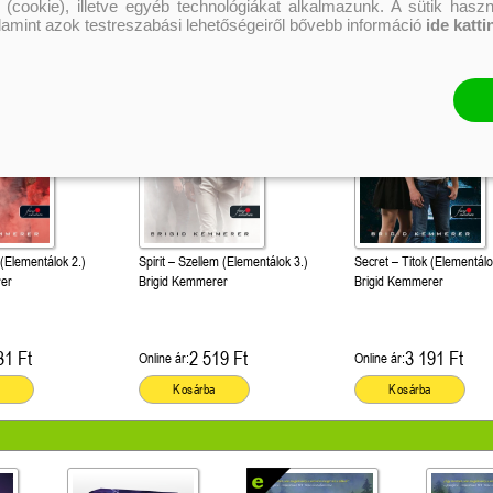
 (cookie), illetve egyéb technológiákat alkalmazunk. A sütik hasz
alamint azok testreszabási lehetőségeiről bővebb információ
ide katti
 (Elementálok 2.)
Spirit – Szellem (Elementálok 3.)
Secret – Titok (Elementálo
rer
Brigid Kemmerer
Brigid Kemmerer
31 Ft
2 519 Ft
3 191 Ft
Online ár:
Online ár:
Kosárba
Kosárba