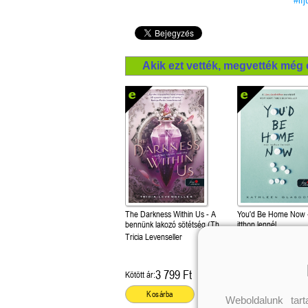
#if
Akik ezt vették, megvették még 
The Darkness Within Us - A
You'd Be Home Now 
bennünk lakozó sötétség (The
itthon lennél
Shadows Between Us 2.)
Tricia Levenseller
Kathleen Glasgow
3 799 Ft
3 999 Ft
Kötött ár:
Kötött ár:
Kosárba
Kosárba
Weboldalunk tar