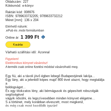
Oldalszám:
227
Kötésmód:
e-könyv
Raktári kód:
008976
ISBN:
9789633732205; 9789633732212
Méret [mm]:
136 x 204
Elérhető nálunk:
.ePub és .mobi formátumban
1 399 Ft
Online ár:
Kosárba
Várható szállítási idő:
Azonnal
Figyelem!
Elektronikus könyvet vásárolsz!
A termék csak online fizetési móddal vásárolható meg.
Egy fiú, aki a távoli jövő égben lebegő Budapestjének lakója...
Egy lány, aki a jelenből képes majd' 800 évet utazni, hogy megtalálja
a
boldogságot...
És egy titokzatos lény, aki bérmágusok és gépesített robszolgák
segítségével
vágyik nősülni, és legszívesebben minden könyvet elégetne…
S a történet, mely korábban elveszett, most megkerül,
és még csak most kezdődik igazán!