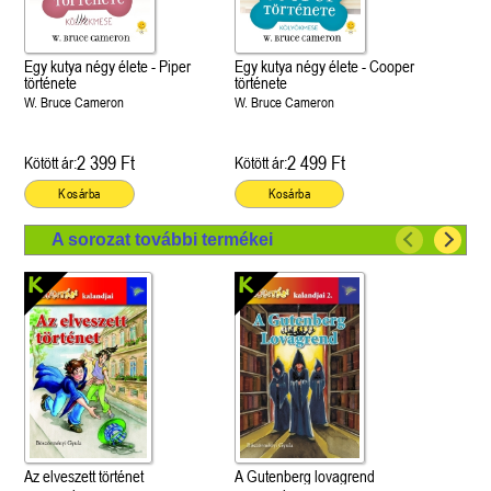
Egy kutya négy élete - Piper
Egy kutya négy élete - Cooper
története
története
W. Bruce Cameron
W. Bruce Cameron
2 399 Ft
2 499 Ft
Kötött ár:
Kötött ár:
Kosárba
Kosárba
A sorozat további termékei
Az elveszett történet
A Gutenberg lovagrend