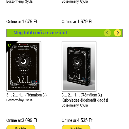
Böszörményi Gyula
Böszörményi Gyula
1 679 Ft
1 679 Ft
Online ár:
Online ár:
Még több mű a szerzőtől
3… 2… 1… (Rémálom 3.)
3… 2… 1… (Rémálom 3.)
Különleges éldekorált kiadás!
Böszörményi Gyula
Böszörményi Gyula
3 099 Ft
4 535 Ft
Online ár:
Online ár:
Kosárba
Kosárba