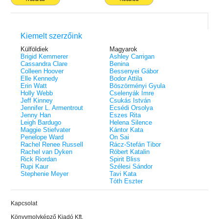
Kiemelt szerzőink
Külföldiek
Magyarok
Brigid Kemmerer
Ashley Carrigan
Cassandra Clare
Benina
Colleen Hoover
Bessenyei Gábor
Elle Kennedy
Bodor Attila
Erin Watt
Böszörményi Gyula
Holly Webb
Cselenyák Imre
Jeff Kinney
Csukás István
Jennifer L. Armentrout
Ecsédi Orsolya
Jenny Han
Eszes Rita
Leigh Bardugo
Helena Silence
Maggie Stiefvater
Kántor Kata
Penelope Ward
On Sai
Rachel Renee Russell
Rácz-Stefán Tibor
Rachel van Dyken
Róbert Katalin
Rick Riordan
Spirit Bliss
Rupi Kaur
Szélesi Sándor
Stephenie Meyer
Tavi Kata
Tóth Eszter
Kapcsolat
Könyvmolyképző Kiadó Kft.