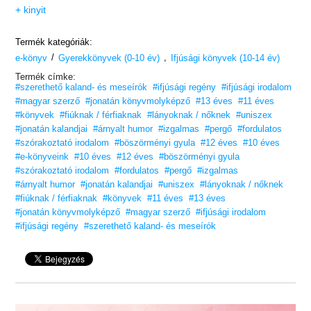
+ kinyit
Termék kategóriák:
/
,
e-könyv
Gyerekkönyvek (0-10 év)
Ifjúsági könyvek (10-14 év)
Termék címke:
#szerethető kaland- és meseírók
#ifjúsági regény
#ifjúsági irodalom
#magyar szerző
#jonatán könyvmolyképző
#13 éves
#11 éves
#könyvek
#fiúknak / férfiaknak
#lányoknak / nőknek
#uniszex
#jonatán kalandjai
#árnyalt humor
#izgalmas
#pergő
#fordulatos
#szórakoztató irodalom
#böszörményi gyula
#12 éves
#10 éves
#e-könyveink
#10 éves
#12 éves
#böszörményi gyula
#szórakoztató irodalom
#fordulatos
#pergő
#izgalmas
#árnyalt humor
#jonatán kalandjai
#uniszex
#lányoknak / nőknek
#fiúknak / férfiaknak
#könyvek
#11 éves
#13 éves
#jonatán könyvmolyképző
#magyar szerző
#ifjúsági irodalom
#ifjúsági regény
#szerethető kaland- és meseírók