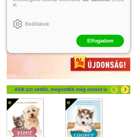
el.
Beállítások
Elfogadom
Akik ezt vették, megvették még ezeket is