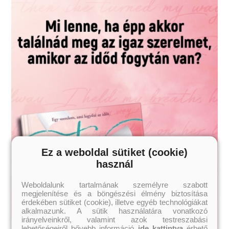
Ez a weboldal sütiket (cookie)
használ
Weboldalunk tartalmának személyre szabott
megjelenítése és a böngészési élmény biztosítása
érdekében sütiket (cookie), illetve egyéb technológiákat
alkalmazunk. A sütik használatára vonatkozó
irányelveinkről, valamint azok testreszabási
lehetőségeiről bővebb információ
ide kattintva
érhető