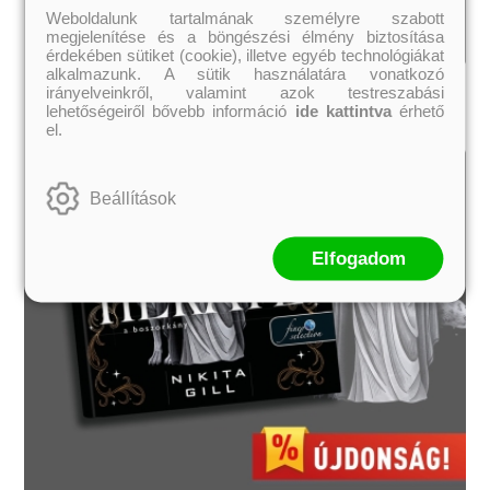
Weboldalunk tartalmának személyre szabott
megjelenítése és a böngészési élmény biztosítása
érdekében sütiket (cookie), illetve egyéb technológiákat
alkalmazunk. A sütik használatára vonatkozó
irányelveinkről, valamint azok testreszabási
lehetőségeiről bővebb információ
ide kattintva
érhető
el.
Beállítások
Elfogadom