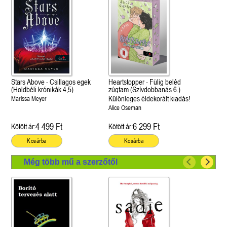
Stars Above - Csillagos egek
Heartstopper - Fülig beléd
(Holdbéli krónikák 4,5)
zúgtam (Szívdobbanás 6.)
Különleges éldekorált kiadás!
Marissa Meyer
Alice Oseman
4 499 Ft
6 299 Ft
Kötött ár:
Kötött ár:
Kosárba
Kosárba
Még több mű a szerzőtől