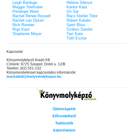
Leigh Bardugo
Helena Silence
Maggie Stiefvater
Kántor Kata
Penelope Ward
On Sai
Rachel Renee Russell
Rácz-Stefán Tibor
Rachel van Dyken
Róbert Katalin
Rick Riordan
Spirit Bliss
Rupi Kaur
Szélesi Sándor
Stephenie Meyer
Tavi Kata
Tóth Eszter
Kapcsolat
Könyvmolyképző Kiadó Kft.
Címünk: 6725 Szeged, Dobó u. 12/B
Telefon: (62) 551-132
Könyvrendeléssel kapcsolatos információk:
markabolt@konyvmolykepzo.hu
Újdonságaink
Előrendelhető
Tudnivalók
Adatvédelem