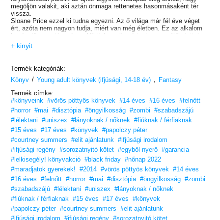
megöljön valakit, aki aztán önmaga rettenetes hasonmásaként tér
vissza.
Sloane Price ezzel ki tudna egyezni. Az ő világa már fél éve véget
ért, azóta nem nagyon tudja, miért van még életben. Ez az alkalom
kapóra jönne a távozásra. Miközben alig várja, hogy az élőhalottak
átjussanak a védelmi vonalaikon, kénytelen a világvégét öt társa
+ kinyit
szemével nézni, akik viszont élni akarnak.
De ahogy a napok vánszorognak, meglepő módon változik az
emberek túlélési ösztöne, és a társaság sorsát egyre kevésbé a kinti
Termék kategóriák:
események határozzák meg, sokkal fontosabbá válnak a benti világ
/
,
kiszámíthatatlan élet-halál kérdései.
Könyv
Young adult könyvek (ifjúsági, 14-18 év)
Fantasy
Mibe lehet kapaszkodni, ha már minden elveszett?
Termék címke:
#könyveink
#vörös pöttyös könyvek
#14 éves
#16 éves
#felnőtt
#horror
#mai
#disztópia
#öngyilkosság
#zombi
#szabadszájú
#lélektani
#uniszex
#lányoknak / nőknek
#fiúknak / férfiaknak
#15 éves
#17 éves
#könyvek
#papolczy péter
#courtney summers
#elit ajánlatunk
#ifjúsági irodalom
#ifjúsági regény
#sorozatnyitó kötet
#egyből nyerő
#garancia
#lelkisegély! könyvakció
#black friday
#nőnap 2022
#maradjatok gyerekek!
#2014
#vörös pöttyös könyvek
#14 éves
#16 éves
#felnőtt
#horror
#mai
#disztópia
#öngyilkosság
#zombi
#szabadszájú
#lélektani
#uniszex
#lányoknak / nőknek
#fiúknak / férfiaknak
#15 éves
#17 éves
#könyvek
#papolczy péter
#courtney summers
#elit ajánlatunk
#ifjúsági irodalom
#ifjúsági regény
#sorozatnyitó kötet