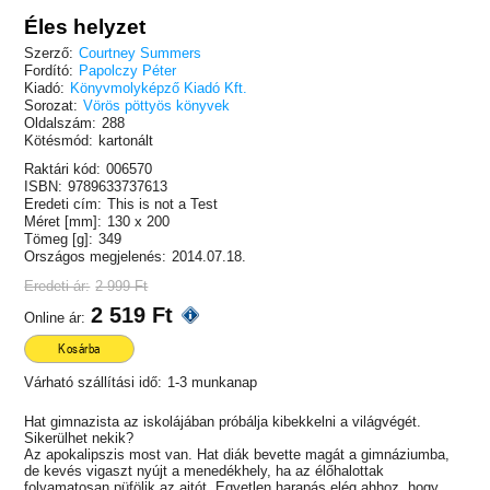
Éles helyzet
Szerző:
Courtney Summers
Fordító:
Papolczy Péter
Kiadó:
Könyvmolyképző Kiadó Kft.
Sorozat:
Vörös pöttyös könyvek
Oldalszám:
288
Kötésmód:
kartonált
Raktári kód:
006570
ISBN:
9789633737613
Eredeti cím:
This is not a Test
Méret [mm]:
130 x 200
Tömeg [g]:
349
Országos megjelenés:
2014.07.18.
Eredeti ár:
2 999 Ft
2 519 Ft
Online ár:
Kosárba
Várható szállítási idő:
1-3 munkanap
Hat gimnazista az iskolájában próbálja kibekkelni a világvégét.
Sikerülhet nekik?
Az apokalipszis most van. Hat diák bevette magát a gimnáziumba,
de kevés vigaszt nyújt a menedékhely, ha az élőhalottak
folyamatosan püfölik az ajtót. Egyetlen harapás elég ahhoz, hogy