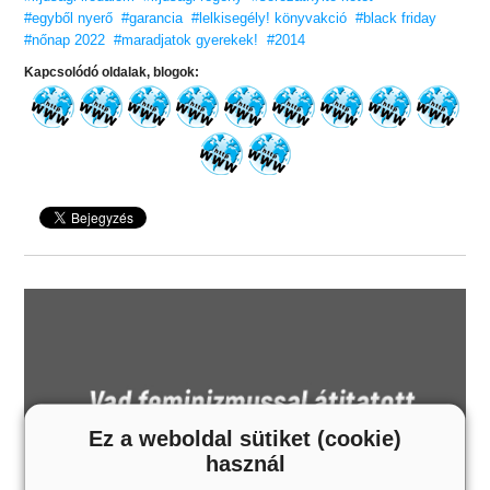
#egyből nyerő
#garancia
#lelkisegély! könyvakció
#black friday
#nőnap 2022
#maradjatok gyerekek!
#2014
Kapcsolódó oldalak, blogok:
Ez a weboldal sütiket (cookie)
használ