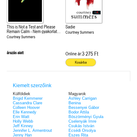
This is Not a Test and Please
Sadie
Remain Calm - Nem gyakorlat
Courtney Summers
és Kérjük, maradjanak
Courtney Summers
higgadtak!
árazás alatt
3 275 Ft
Online ár:
Kosárba
Kiemelt szerzőink
Külföldiek
Magyarok
Brigid Kemmerer
Ashley Carrigan
Cassandra Clare
Benina
Colleen Hoover
Bessenyei Gábor
Elle Kennedy
Bodor Attila
Erin Watt
Böszörményi Gyula
Holly Webb
Cselenyák Imre
Jeff Kinney
Csukás István
Jennifer L. Armentrout
Ecsédi Orsolya
Jenny Han
Eszes Rita