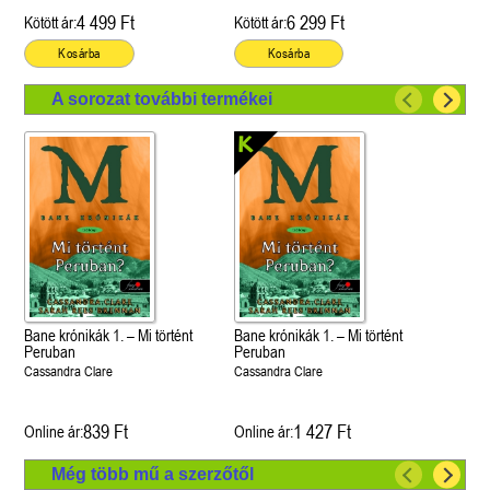
4 499 Ft
6 299 Ft
Kötött ár:
Kötött ár:
Kosárba
Kosárba
A sorozat további termékei
Bane krónikák 1. – Mi történt
Bane krónikák 1. – Mi történt
Peruban
Peruban
Cassandra Clare
Cassandra Clare
839 Ft
1 427 Ft
Online ár:
Online ár:
Még több mű a szerzőtől