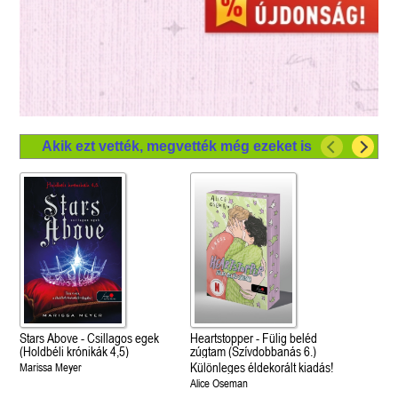
Akik ezt vették, megvették még ezeket is
Stars Above - Csillagos egek
Heartstopper - Fülig beléd
(Holdbéli krónikák 4,5)
zúgtam (Szívdobbanás 6.)
Különleges éldekorált kiadás!
Marissa Meyer
Alice Oseman