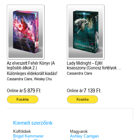
Az elveszett Fehér Könyv (A
Lady Midnight – Éjfél
legősibb átkok 2.)
kisasszony (Gonosz fortélyok 1.)
Különleges éldekorált kiadás!
Különleges éldekorált kiadás!
Cassandra Clare
Cassandra Clare, Wesley Chu
5 879 Ft
7 139 Ft
Online ár:
Online ár:
Kosárba
Kosárba
Kiemelt szerzőink
Külföldiek
Magyarok
Brigid Kemmerer
Ashley Carrigan