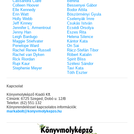
Cassandra Clare
Benina
Colleen Hoover
Bessenyei Gábor
Elle Kennedy
Bodor Attila
Erin Watt
Böszörményi Gyula
Holly Webb
Cselenyák Imre
Jeff Kinney
Csukás István
Jennifer L. Armentrout
Ecsédi Orsolya
Jenny Han
Eszes Rita
Leigh Bardugo
Helena Silence
Maggie Stiefvater
Kántor Kata
Penelope Ward
On Sai
Rachel Renee Russell
Rácz-Stefán Tibor
Rachel van Dyken
Róbert Katalin
Rick Riordan
Spirit Bliss
Rupi Kaur
Szélesi Sándor
Stephenie Meyer
Tavi Kata
Tóth Eszter
Kapcsolat
Könyvmolyképző Kiadó Kft.
Címünk: 6725 Szeged, Dobó u. 12/B
Telefon: (62) 551-132
Könyvrendeléssel kapcsolatos információk:
markabolt@konyvmolykepzo.hu