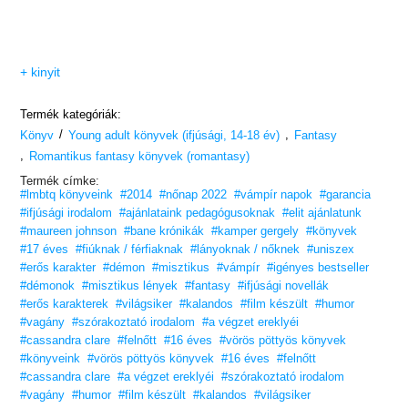
+ kinyit
Termék kategóriák:
/
,
Könyv
Young adult könyvek (ifjúsági, 14-18 év)
Fantasy
,
Romantikus fantasy könyvek (romantasy)
Termék címke:
#lmbtq könyveink
#2014
#nőnap 2022
#vámpír napok
#garancia
#ifjúsági irodalom
#ajánlataink pedagógusoknak
#elit ajánlatunk
#maureen johnson
#bane krónikák
#kamper gergely
#könyvek
#17 éves
#fiúknak / férfiaknak
#lányoknak / nőknek
#uniszex
#erős karakter
#démon
#misztikus
#vámpír
#igényes bestseller
#démonok
#misztikus lények
#fantasy
#ifjúsági novellák
#erős karakterek
#világsiker
#kalandos
#film készült
#humor
#vagány
#szórakoztató irodalom
#a végzet ereklyéi
#cassandra clare
#felnőtt
#16 éves
#vörös pöttyös könyvek
#könyveink
#vörös pöttyös könyvek
#16 éves
#felnőtt
#cassandra clare
#a végzet ereklyéi
#szórakoztató irodalom
#vagány
#humor
#film készült
#kalandos
#világsiker