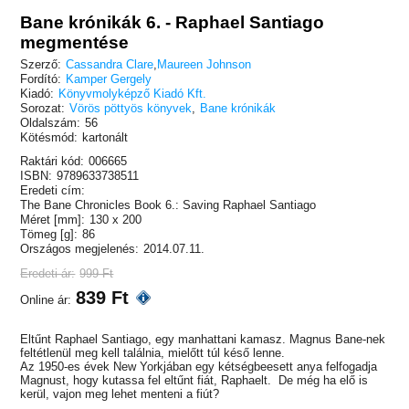
Bane krónikák 6. - Raphael Santiago
megmentése
Szerző:
Cassandra Clare
,
Maureen Johnson
Fordító:
Kamper Gergely
Kiadó:
Könyvmolyképző Kiadó Kft.
Sorozat:
Vörös pöttyös könyvek
,
Bane krónikák
Oldalszám:
56
Kötésmód:
kartonált
Raktári kód:
006665
ISBN:
9789633738511
Eredeti cím:
The Bane Chronicles Book 6.: Saving Raphael Santiago
Méret [mm]:
130 x 200
Tömeg [g]:
86
Országos megjelenés:
2014.07.11.
Eredeti ár:
999 Ft
839 Ft
Online ár:
Eltűnt Raphael Santiago, egy manhattani kamasz. Magnus Bane-nek
feltétlenül meg kell találnia, mielőtt túl késő lenne.
Az 1950-es évek New Yorkjában egy kétségbeesett anya felfogadja
Magnust, hogy kutassa fel eltűnt fiát, Raphaelt. De még ha elő is
kerül, vajon meg lehet menteni a fiút?