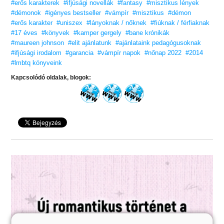
#erős karakterek
#ifjúsági novellák
#fantasy
#misztikus lények
#démonok
#igényes bestseller
#vámpír
#misztikus
#démon
#erős karakter
#uniszex
#lányoknak / nőknek
#fiúknak / férfiaknak
#17 éves
#könyvek
#kamper gergely
#bane krónikák
#maureen johnson
#elit ajánlatunk
#ajánlataink pedagógusoknak
#ifjúsági irodalom
#garancia
#vámpír napok
#nőnap 2022
#2014
#lmbtq könyveink
Kapcsolódó oldalak, blogok: